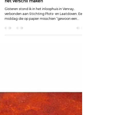
AUDIOLOGIE
Waar luisteren begint - Over mensen die
het verschil maken
Gisteren stond ik in het inloophuis in Venray,
verbonden aan Stichting Plots- en Laatdoven. Een
middag die op papier misschien “gewoon een
lezing” heet. Maar wie daar binnenstapt, voelt
meteen: dit is geen gewone plek. Dit is een plek
waar mensen samenkomen die iets delen wat voor
velen onzichtbaar blijft. De kracht van vrijwilligers
Joke Verhaag Tiny Nouwen Samen met een groep
bevlogen vrijwilligers vormen zij het fundament van
deze middag. Zonder hen… bestaat dit niet. Al j