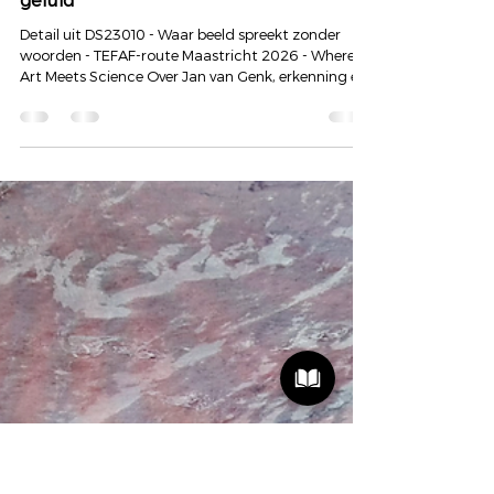
Art of Hearing | Dyon Scheijen
14 mrt
TEFAF MAASTRICHT
TEFAF Essay #8 -Een stem zonder
geluid
Detail uit DS23010 - Waar beeld spreekt zonder
woorden - TEFAF-route Maastricht 2026 - Where
Art Meets Science Over Jan van Genk, erkenning en
horen voorbij het oor. Dit blog maakt deel uit van
een reeks die ontstond tijdens de tentoonstelling
van het tweeluik DS23010 in de etalage van Bart
Hauben Hairstudio tijdens TEFAF Maastricht. In
deze serie onderzoek ik wat het betekent om
werkelijk te kijken, te luisteren en elkaar te
ontmoeten, voorbij geluid, voorbij oordeel, in kl