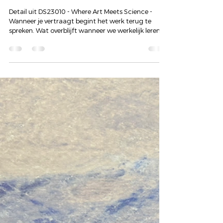
Art of Hearing | Dyon Scheijen
16 mrt
TEFAF MAASTRICHT
TEFAF Essay #10 - Ontdek jezelf in kleur
en woord
Detail uit DS23010 - Where Art Meets Science -
Wanneer je vertraagt begint het werk terug te
spreken. Wat overblijft wanneer we werkelijk leren
kijken Dit blog maakt deel uit van een reeks die
ontstond tijdens de tentoonstelling van het
tweeluik DS23010 in de etalage van Bart Hauben
Hairstudio tijdens TEFAF Maastricht. In deze serie
onderzoek ik wat het betekent om werkelijk te
kijken, te luisteren en elkaar te ontmoeten, voorbij
geluid, voorbij oordeel, in kleur. Ontdek jez