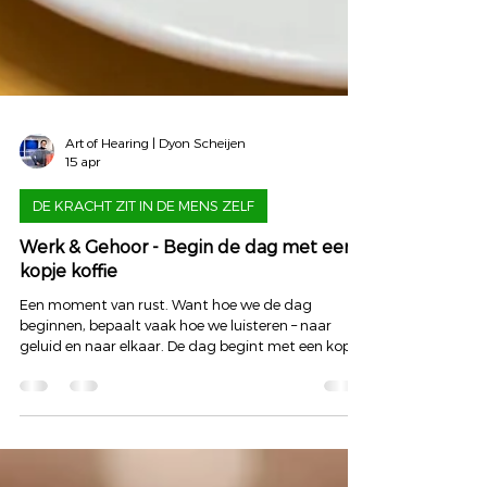
Art of Hearing | Dyon Scheijen
15 apr
DE KRACHT ZIT IN DE MENS ZELF
Werk & Gehoor - Begin de dag met een
kopje koffie
Een moment van rust. Want hoe we de dag
beginnen, bepaalt vaak hoe we luisteren – naar
geluid en naar elkaar. De dag begint met een kopje
koffie. ☕️ Voor velen een vast ritueel. Even zitten.
Even landen. Even niets hoeven. Ik moet dan vaak
denken aan vroeger… aan Giel Beelen op 3FM.
“Begin de dag met een dansje, begin de dag met