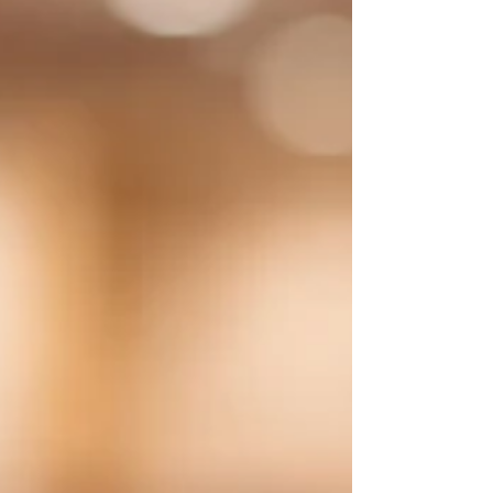
een lach.” Wie kent dat nog? En eigenlijk… is dat
precies wat we allemaal willen. Gelukkig zijn.
Samen lachen. Er het beste van maken. En toch…
gaat