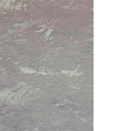
Detail uit DS23010 - Where Art Meets Science -
Kunst vraagt geen oordeel alleen aanwezigheid.
Over waarde, bewustzijn en leren zien wat er al is
Dit blog maakt deel uit van een reeks die ontstond
tijdens de tentoonstelling van het tweeluik
DS23010 in de etalage van Bart Hauben Hairstudio
tijdens TEFAF Maastricht. In deze serie onderzoek ik
wat het betekent om werkelijk te kijken, te luisteren
en elkaar te ontmoeten, voorbij geluid, voorbij
oordeel, in kleur. Het glas dat al v