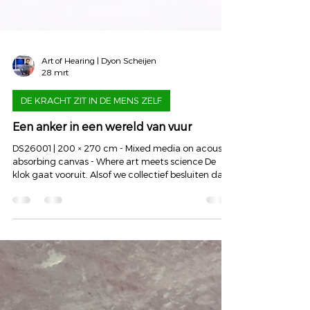
Art of Hearing | Dyon Scheijen
28 mrt
DE KRACHT ZIT IN DE MENS ZELF
Een anker in een wereld van vuur
DS26001 | 200 × 270 cm - Mixed media on acoustic
absorbing canvas - Where art meets science De
klok gaat vooruit. Alsof we collectief besluiten dat
het tijd is om verder te gaan. Om door te bewegen.
Alsof tijd zich laat sturen. Maar de wereld beweegt
niet overal mee. De wereld staat in brand. Midden-