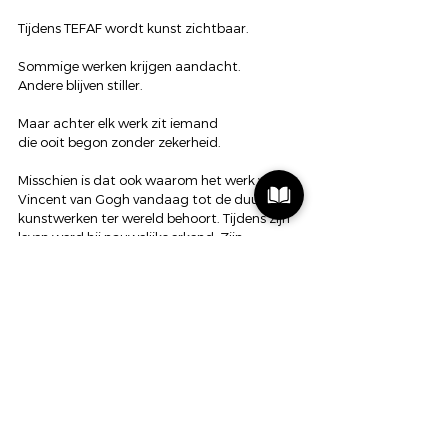
Tijdens TEFAF wordt kunst zichtbaar.
Sommige werken krijgen aandacht.
Andere blijven stiller.
Maar achter elk werk zit iemand
die ooit begon zonder zekerheid.
Misschien is dat ook waarom het werk van 
Vincent van Gogh vandaag tot de duurste 
kunstwerken ter wereld behoort. Tijdens zijn 
leven werd hij nauwelijks erkend. Zijn 
schilderijen werden zelden verkocht, terwijl 
ze vandaag voor tientallen miljoenen worden 
geveild.
Misschien is dat de kern van erkenning:
Niet alleen gezien worden door de wereld,
maar blijven handelen vanuit je waarden
ook wanneer de wereld nog niet kijkt.
Misschien ontstaat betekenis juist daar.