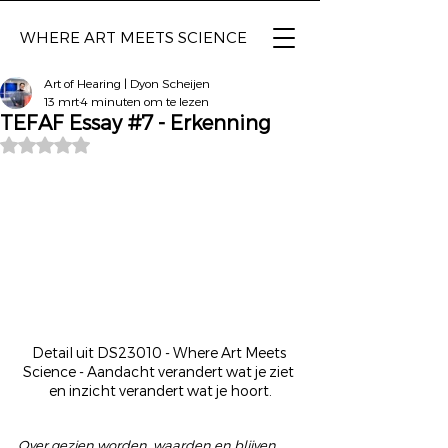
WHERE ART
MEETS SCIENCE
Art of Hearing | Dyon Scheijen
13 mrt
4 minuten om te lezen
TEFAF Essay #7 - Erkenning
Beoordeeld met NaN uit 5 sterren.
Detail uit DS23010 - Where Art Meets 
Science - Aandacht verandert wat je ziet 
en inzicht verandert wat je hoort.
Over gezien worden, waarden en blijven 