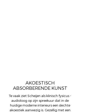
ACOUSTICS
Akoestisch absorberende
kunstwerken die in harmonie zijn
met de omgeving. Een stijlvolle
combinatie van wetenschap en
kunst. Ondanks dat de
kunstwerken levensgroot zijn en
een groot deel van een wand
bedekken zijn de kunstwerken in
harmonie met de omgeving.
AKOESTISCH
ABSORBERENDE KUNST
Te vaak ziet Scheijen als klinisch fysicus -
audioloog op zijn spreekuur dat in de
huidige moderne interieurs een slechte
akoestiek aanwezig is. Gezellig met een