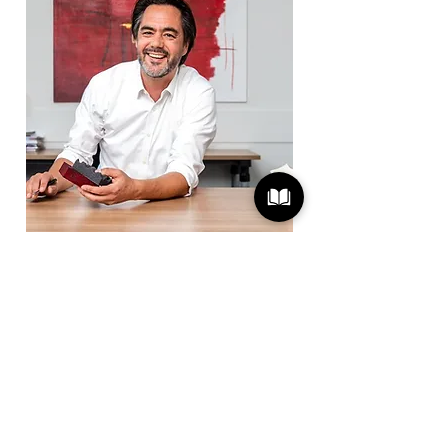
VRIJBLIJVEND ADVIES
Geheel vrijblijvend gratis advies
thuis, zowel op kunst als ook in
hoe de akoestiek te verbeteren is
in uw woonomgeving. Kleur,
grootte en stijl kan in overleg
worden vormgegeven. Wilt u