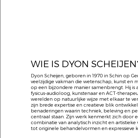
WIE IS DYON SCHEIJEN
Dyon Scheijen, geboren in 1970 in Schin op Geul
veelzijdige vakman die wetenschap, kunst en m
op een bijzondere manier samenbrengt. Hij is ac
fysicus-audioloog, kunstenaar en ACT-therape
werelden op natuurlijke wijze met elkaar te v
zijn brede expertise en creatieve blik ontwikkelt
benaderingen waarin techniek, beleving en per
centraal staan. Zijn werk kenmerkt zich door e
combinatie van analytisch inzicht en artistieke v
tot originele behandelvormen en expressieve k