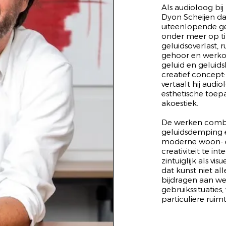
Als audioloog bi
Dyon Scheijen da
uiteenlopende ge
onder meer op tin
geluidsoverlast, 
gehoor en werkom
geluid en geluid
creatief concept
vertaalt hij audi
esthetische toep
akoestiek.
De werken combin
geluidsdemping e
moderne woon- 
creativiteit te i
zintuiglijk als v
dat kunst niet a
bijdragen aan welz
gebruikssituatie
particuliere ruimt