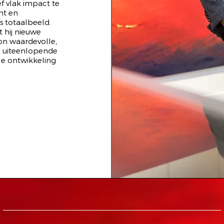
f vlak impact te
ht en
s totaalbeeld.
 hij nieuwe
on waardevolle,
an uiteenlopende
le ontwikkeling