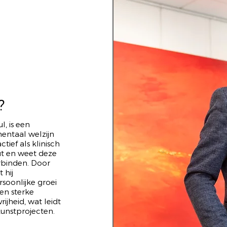
?
, is een
entaal welzijn
tief als klinisch
ut en weet deze
erbinden. Door
 hij
soonlijke groei
en sterke
rijheid, wat leidt
unstprojecten.