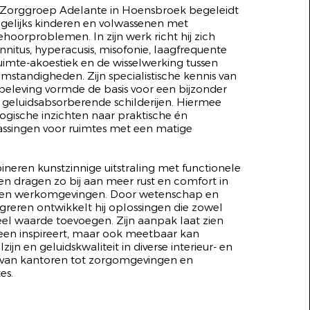
j Zorggroep Adelante in Hoensbroek begeleidt
gelijks kinderen en volwassenen met
hoorproblemen. In zijn werk richt hij zich
nitus, hyperacusis, misofonie, laagfrequente
ruimte-akoestiek en de wisselwerking tussen
standigheden. Zijn specialistische kennis van
sbeleving vormde de basis voor een bijzonder
: geluidsabsorberende schilderijen. Hiermee
ologische inzichten naar praktische én
assingen voor ruimtes met een matige
eren kunstzinnige uitstraling met functionele
n dragen zo bij aan meer rust en comfort in
en werkomgevingen. Door wetenschap en
ntegreren ontwikkelt hij oplossingen die zowel
isueel waarde toevoegen. Zijn aanpak laat zien
lleen inspireert, maar ook meetbaar kan
ijn en geluidskwaliteit in diverse interieur- en
s, van kantoren tot zorgomgevingen en
es.