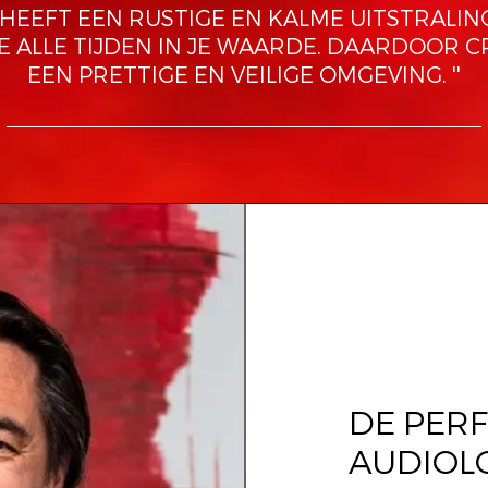
N HEEFT EEN RUSTIGE EN KALME UITSTRALING
TE ALLE TIJDEN IN JE WAARDE. DAARDOOR C
EEN PRETTIGE EN VEILIGE OMGEVING. ''
DE PER
AUDIOLO