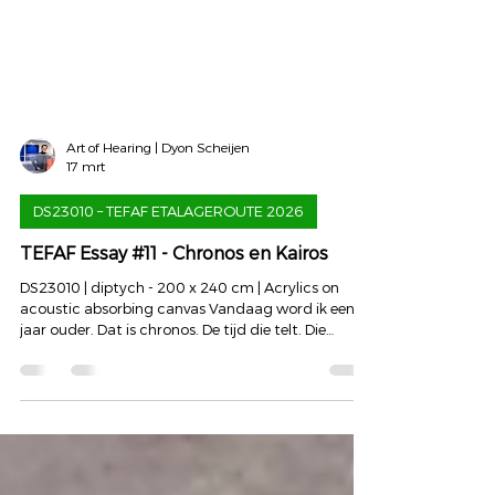
Art of Hearing | Dyon Scheijen
17 mrt
DS23010 – TEFAF ETALAGEROUTE 2026
TEFAF Essay #11 - Chronos en Kairos
DS23010 | diptych - 200 x 240 cm | Acrylics on
acoustic absorbing canvas Vandaag word ik een
jaar ouder. Dat is chronos. De tijd die telt. Die
optelt. Die cijfers geeft aan een leven. Op de TEFAF
hangen werken van kunstenaars die al lang niet