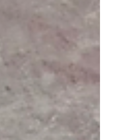
meer leven. Doeken die eeuwen hebben overleefd.
Beelden die meer tijd hebben gezien dan wij ooit
zullen meemaken. Chronos ging over hen heen. En
toch zijn ze hier. We lopen langs hen met prijzen,
jaartallen, herkomstbewijzen. Maar geen