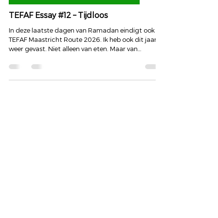
19 mrt
DS23010 – TEFAF ETALAGEROUTE 2026
TEFAF Essay #12 – Tijdloos
In deze laatste dagen van Ramadan eindigt ook de
TEFAF Maastricht Route 2026. Ik heb ook dit jaar
weer gevast. Niet alleen van eten. Maar van
vanzelfsprekendheid. Ramadan is een tijd van
bezinning. Van vertraging. Van ervaren wat er
gebeurt wanneer je niet voortdurend bezig bent
met nemen. Wanneer je niet vult. Maar ruimte laat.
En precies in deze weken liep de TEFAF-route door
Maastricht. Misschien lijkt dat een vreemde
combinatie. Vasten en kunst. Spiritualiteit en
verzamel