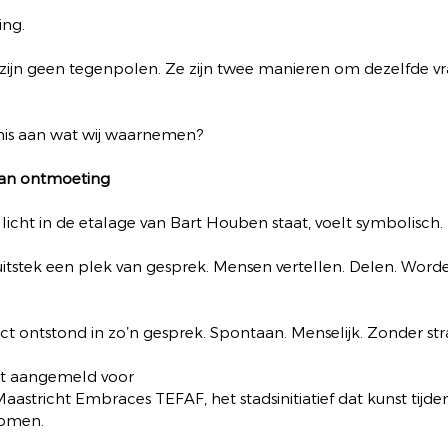
ing.
ijn geen tegenpolen. Ze zijn twee manieren om dezelfde vr
nis aan wat wij waarnemen?
van ontmoeting
llicht in de etalage van Bart Houben staat, voelt symbolisch.
 uitstek een plek van gesprek. Mensen vertellen. Delen. Worde
ect ontstond in zo’n gesprek. Spontaan. Menselijk. Zonder str
t aangemeld voor
Maastricht Embraces TEFAF, het stadsinitiatief dat kunst tijd
romen.