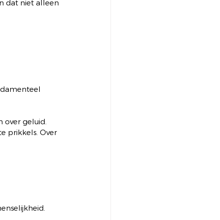
n dat niet alleen 
fundamenteel 
 over geluid. 
 prikkels. Over 
enselijkheid.