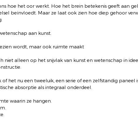
ns hoe het oor werkt. Hoe het brein betekenis geeft aan gel
lsel beïnvloedt. Maar ze laat ook zien hoe diep gehoor verw
g.
 wetenschap aan kunst.
 gezien wordt, maar ook ruimte maakt
 niet alleen op het snijvlak van kunst en wetenschap in idee
nstructie.
f het nu een tweeluik, een serie of een zelfstandig paneel is,
sche absorptie als integraal onderdeel.
imte waarin ze hangen.
lm.
e.