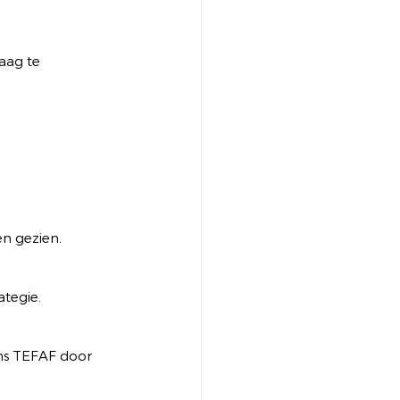
aag te 
n gezien. 
ategie.
ens TEFAF door 