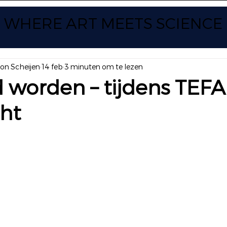
WHERE ART
MEETS SCIENCE
yon Scheijen
14 feb
3 minuten om te lezen
worden – tijdens TEFA
ht
 uit 5 sterren.