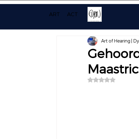
ART
ACT
Art of Hearing | D
Gehoord 
Maastric
Beoordeeld met NaN