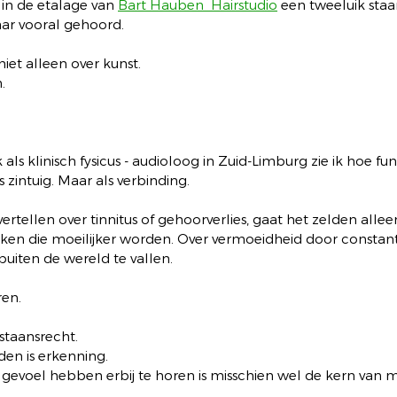
l in de etalage van 
Bart Hauben  Hairstudio
 een tweeluik staa
ar vooral gehoord.
niet alleen over kunst.
.
k als klinisch fysicus - audioloog in Zuid-Limburg zie ik hoe 
s zintuig. Maar als verbinding.
tellen over tinnitus of gehoorverlies, gaat het zelden alleen
ken die moeilijker worden. Over vermoeidheid door constante
uiten de wereld te vallen.
ren.
staansrecht.
den is erkenning.
gevoel hebben erbij te horen is misschien wel de kern van m