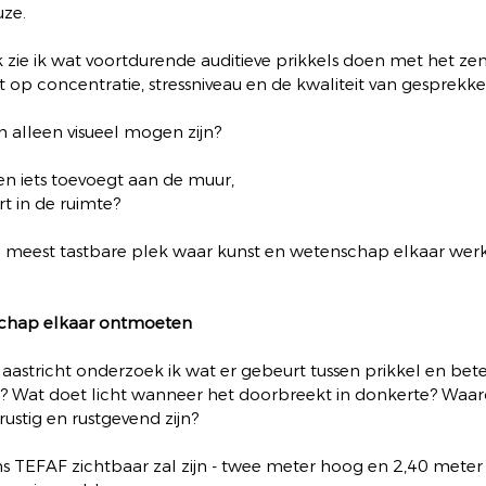
uze.
k zie ik wat voortdurende auditieve prikkels doen met het ze
t op concentratie, stressniveau en de kwaliteit van gesprekke
alleen visueel mogen zijn?
een iets toevoegt aan de muur,
t in de ruimte?
de meest tastbare plek waar kunst en wetenschap elkaar werke
schap elkaar ontmoeten
 Maastricht onderzoek ik wat er gebeurt tussen prikkel en bet
d? Wat doet licht wanneer het doorbreekt in donkerte? Waa
rustig en rustgevend zijn?
ns TEFAF zichtbaar zal zijn - twee meter hoog en 2,40 meter 