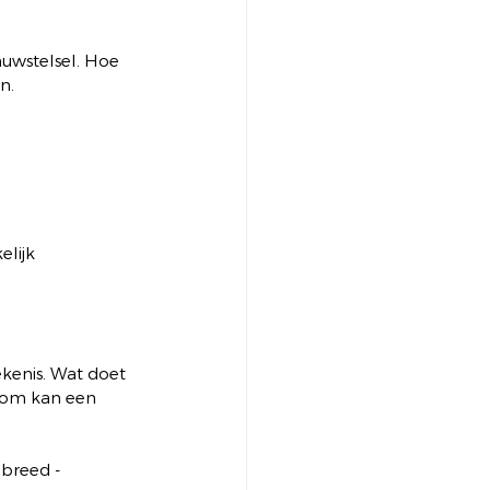
nuwstelsel. Hoe 
n.
lijk 
ekenis. Wat doet 
rom kan een 
breed - 