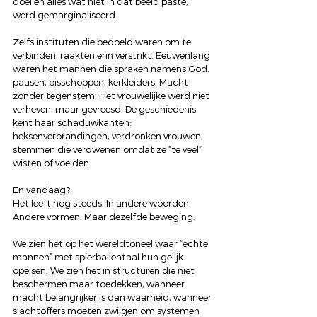
doel en alles wat niet in dat beeld paste, 
werd gemarginaliseerd.
Zelfs instituten die bedoeld waren om te 
verbinden, raakten erin verstrikt. Eeuwenlang 
waren het mannen die spraken namens God: 
pausen, bisschoppen, kerkleiders. Macht 
zonder tegenstem. Het vrouwelijke werd niet 
verheven, maar gevreesd. De geschiedenis 
kent haar schaduwkanten: 
heksenverbrandingen, verdronken vrouwen, 
stemmen die verdwenen omdat ze “te veel” 
wisten of voelden.
En vandaag?
Het leeft nog steeds. In andere woorden. 
Andere vormen. Maar dezelfde beweging.
We zien het op het wereldtoneel waar “echte 
mannen” met spierballentaal hun gelijk 
opeisen. We zien het in structuren die niet 
beschermen maar toedekken, wanneer 
macht belangrijker is dan waarheid, wanneer 
slachtoffers moeten zwijgen om systemen 