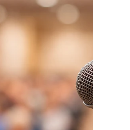
koffie. ☕️ Voor velen een vast ritueel. Even zitten.
Even landen. Even niets hoeven. Ik moet dan vaak
denken aan vroeger… aan Giel Beelen op 3FM.
“Begin de dag met een dansje, begin de dag met
een lach.” Wie kent dat nog? En eigenlijk… is dat
precies wat we allemaal willen. Gelukkig zijn.
Samen lachen. Er het beste van maken. En toch…
gaat