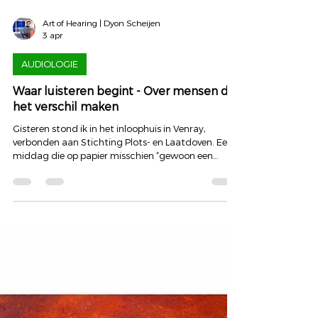
Art of Hearing | Dyon Scheijen
3 apr
AUDIOLOGIE
Waar luisteren begint - Over mensen die
het verschil maken
Gisteren stond ik in het inloophuis in Venray,
verbonden aan Stichting Plots- en Laatdoven. Een
middag die op papier misschien “gewoon een
lezing” heet. Maar wie daar binnenstapt, voelt
meteen: dit is geen gewone plek. Dit is een plek
waar mensen samenkomen die iets delen wat voor
velen onzichtbaar blijft. De kracht van vrijwilligers