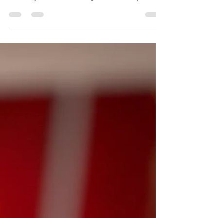
Een persoonlijk essay over vrijheid, keuze en de
betekenis die wij geven aan wat mensen dragen.
Vanuit zijn blik als audioloog onderzoekt Dyon
Scheijen hoe beeldvorming, symbolen en verboden
invloed hebben op menswaardigheid. De
hoofddoek staat hierin niet op zichzelf, maar
wordt een spiegel voor een grotere vraag: hoeveel
ruimte geven we elkaar om zichtbaar onszelf te
zijn?