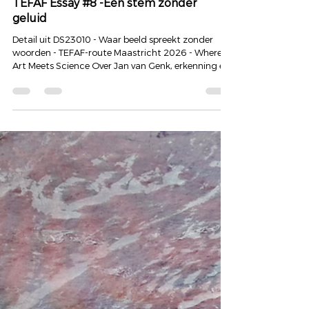
Art of Hearing | Dyon Scheijen
14 mrt
TEFAF MAASTRICHT
TEFAF Essay #8 -Een stem zonder
geluid
Detail uit DS23010 - Waar beeld spreekt zonder
woorden - TEFAF-route Maastricht 2026 - Where
Art Meets Science Over Jan van Genk, erkenning en
horen voorbij het oor. Dit blog maakt deel uit van
een reeks die ontstond tijdens de tentoonstelling
van het tweeluik DS23010 in de etalage van Bart