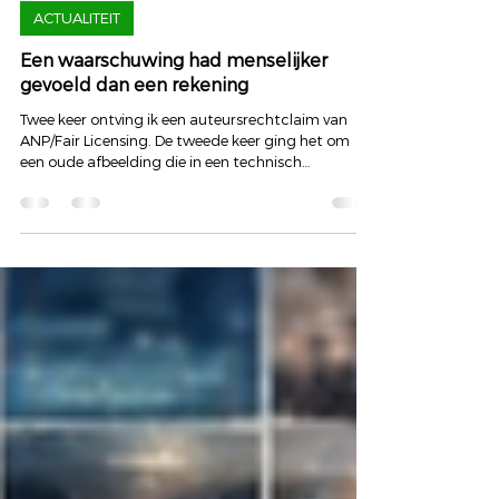
Art of Hearing | Dyon Scheijen
20 feb
ACTUALITEIT
Een waarschuwing had menselijker
gevoeld dan een rekening
Twee keer ontving ik een auteursrechtclaim van
ANP/Fair Licensing. De tweede keer ging het om
een oude afbeelding die in een technisch
restbestand van mijn website was blijven staan. Het
oorspronkelijke schikkingsvoorstel lag boven de
€1.000. Na wat overleg per mail werd dat bedrag
verlaagd en heb ik betaald. Juridisch klopt het. De
afbeelding stond zonder licentie online. En toch
blijft er iets wringen. Dit gaat niet alleen over mij Ik
schrijf dit niet uit boosheid. En ook n