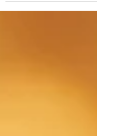
periode van vasten. Voor sommigen heet die
maand Ramadan. Voor anderen begint op
Aswoensdag de veertigdagentijd na carnaval.
Verschillende tradities. Dezelfde oefening. Vasten is
niet alleen minder eten. Het is minder impuls.
Minder snelle verontwaardiging. Meer ruimte
tussen prikkel en reactie. En misschien had ik die
ruimte precies nu nodig. Afgelopen week ontving ik
namelijk opnieuw een mail. Onderwerpregel:
Inbreuk op copyright van