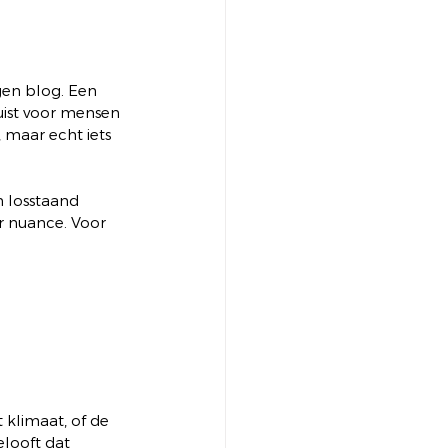
gen blog. Een 
uist voor mensen 
 maar echt iets 
n losstaand 
r nuance. Voor 
 klimaat, of de 
looft dat 