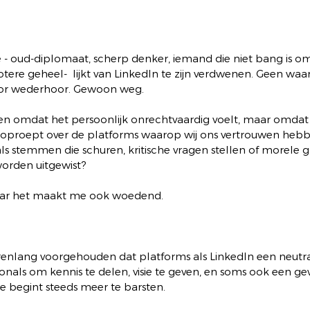
- oud-diplomaat, scherp denker, iemand die niet bang is om
tere geheel-  lijkt van LinkedIn te zijn verdwenen. Geen wa
voor wederhoor. Gewoon weg.
leen omdat het persoonlijk onrechtvaardig voelt, maar omdat
oproept over de platforms waarop wij ons vertrouwen heb
ls stemmen die schuren, kritische vragen stellen of morele 
orden uitgewist?
aar het maakt me ook woedend.
enlang voorgehouden dat platforms als LinkedIn een neutraa
onals om kennis te delen, visie te geven, en soms ook een ge
ie begint steeds meer te barsten.