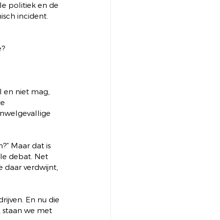
e politiek en de 
sch incident. 
e?
 en niet mag, 
e 
onwelgevallige 
?” Maar dat is 
le debat. Net 
e daar verdwijnt, 
ijven. En nu die 
n, staan we met 