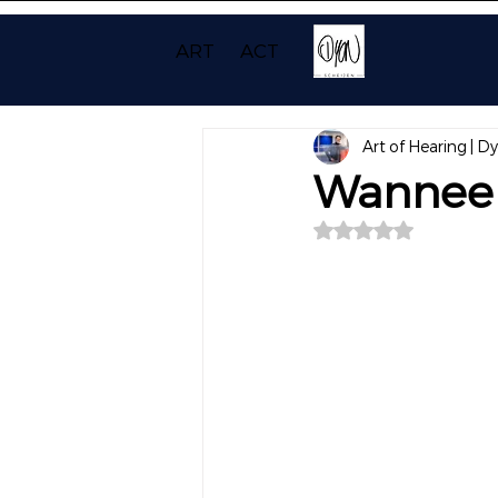
ART
ACT
Art of Hearing | D
Wanneer
Beoordeeld met NaN