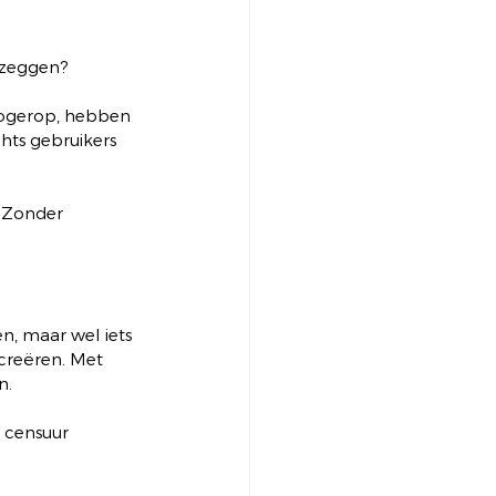
e zeggen?
hogerop, hebben 
hts gebruikers 
. Zonder 
n, maar wel iets 
creëren. Met 
n.
e censuur 