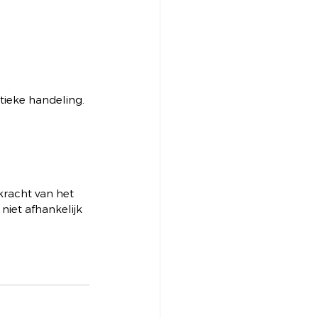
itieke handeling. 
kracht van het 
iet afhankelijk 