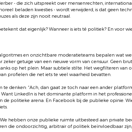
ber - die zich uitspreekt over mensenrechten, international
oreel beladen kwesties - wordt verwijderd, is dat geen techni
uzes als deze zijn nooit neutraal.
etekent dat eigenlijk? Wanneer is iets té politiek? En voor wi
algoritmes en onzichtbare moderatieteams bepalen wat wel
 zeker getuige van een nieuwe vorm van censuur. Geen brut
nks op het plein. Maar subtiele stilte. Het wegfilteren van 
n profielen die net iets te veel waarheid bevatten.
 om te denken: “Ach, dan gaat ze toch naar een ander platform
 Want LinkedIn is het dominante platform in het professione
s in de politieke arena. En Facebook bij de publieke opinie. Wi
ets.
 We hebben onze publieke ruimte uitbesteed aan private bedr
ren die ondoorzichtig, arbitrair of politiek beïnvloedbaar zij