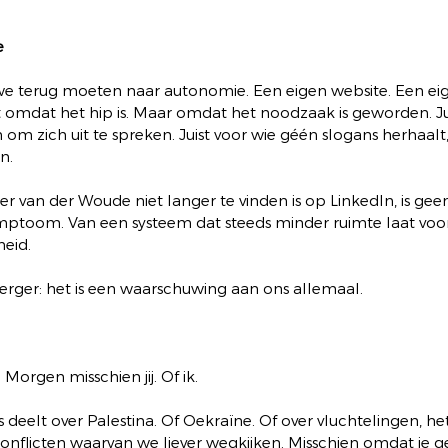
e
 we terug moeten naar autonomie. Een eigen website. Een ei
et omdat het hip is. Maar omdat het noodzaak is geworden. J
 om zich uit te spreken. Juist voor wie géén slogans herhaalt,
n.
er van der Woude niet langer te vinden is op LinkedIn, is gee
symptoom. Van een systeem dat steeds minder ruimte laat voo
heid.
erger: het is een waarschuwing aan ons allemaal.
Morgen misschien jij. Of ik.
 deelt over Palestina. Of Oekraïne. Of over vluchtelingen, het
onflicten waarvan we liever wegkijken. Misschien omdat je ge