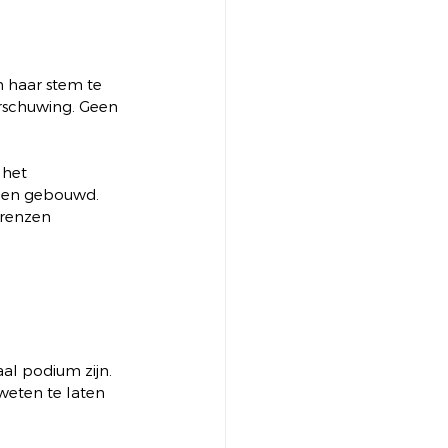
 haar stem te 
arschuwing. Geen 
 het 
ben gebouwd. 
grenzen 
l podium zijn. 
weten te laten 