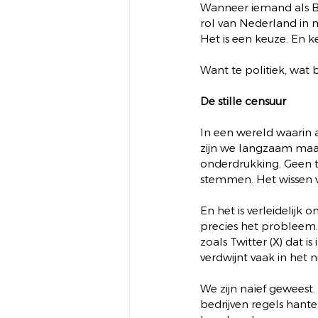
Wanneer iemand als Ber
rol van Nederland in m
Het is een keuze. En ke
Want te politiek, wat b
De stille censuur
In een wereld waarin 
zijn we langzaam maar
onderdrukking. Geen ta
stemmen. Het wissen va
En het is verleidelijk
precies het probleem.
zoals Twitter (X) dat i
verdwijnt vaak in het ni
We zijn naïef geweest.
bedrijven regels hante