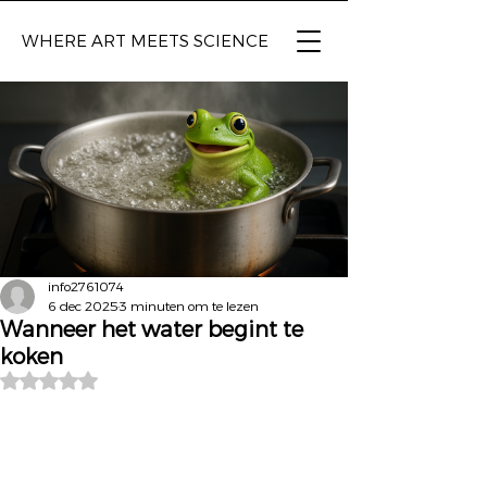
WHERE ART
MEETS SCIENCE
info2761074
6 dec 2025
3 minuten om te lezen
Wanneer het water begint te
koken
Beoordeeld met NaN uit 5 sterren.