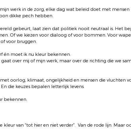
 mijn werk in de zorg, elke dag wat beleid doet met mensen 
oon dikke pech hebben.
ereld gebeurt, laat zien dat politiek nooit neutraal is. Het b
men. Of we kiezen voor dialoog of voor bommen. Voor wapen
of voor bruggen.
f én moet ik nu kleur bekennen.
gaat over mij of mijn werk, maar over de richting die we sam
.
et oorlog, klimaat, ongelijkheid en mensen die vluchten v
 En die keuzes bepalen letterlijk levens.
ur bekennen.
 kleur van “tot hier en niet verder”.  Van de rode lijn. Maar o