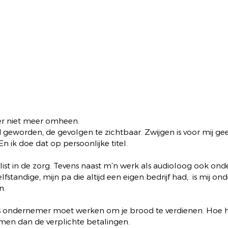
er niet meer omheen.
id geworden, de gevolgen te zichtbaar. Zwijgen is voor mij ge
 En ik doe dat op persoonlijke titel.
ist in de zorg. Tevens naast m’n werk als audioloog ook ond
lfstandige, mijn pa die altijd een eigen bedrijf had,  is mij 
. 
ls ondernemer moet werken om je brood te verdienen. Hoe he
men dan de verplichte betalingen.