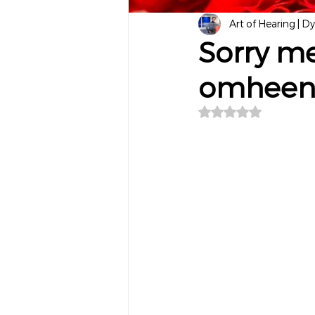
Art of Hearing | D
Sorry me
omheen
Beoordeeld met NaN