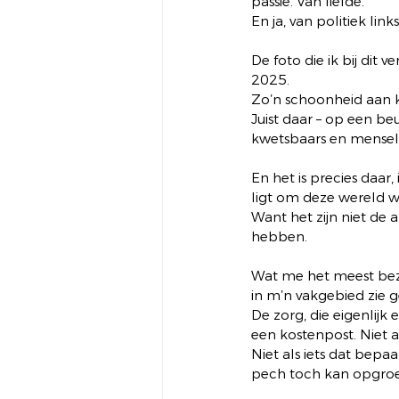
passie. Van liefde.
En ja, van politiek link
De foto die ik bij dit
2025.
Zo’n schoonheid aan k
Juist daar – op een be
kwetsbaars en menselij
En het is precies daar,
ligt om deze wereld 
Want het zijn niet de 
hebben.
Wat me het meest bezig
in m’n vakgebied zie 
De zorg, die eigenlijk
een kostenpost. Niet a
Niet als iets dat bepa
pech toch kan opgroe