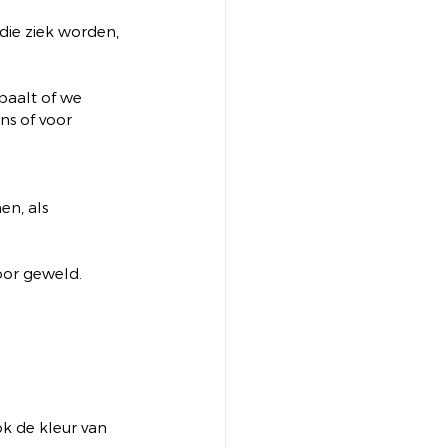
die ziek worden, 
epaalt of we 
s of voor 
en, als 
oor geweld.
ok de kleur van 