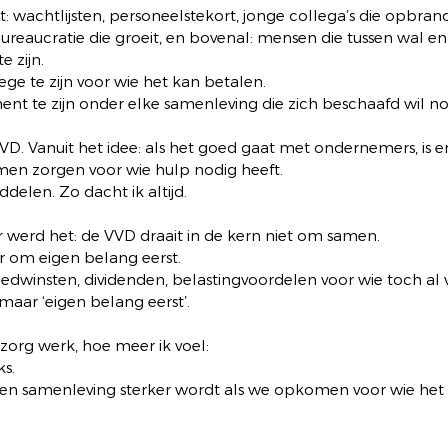
it: wachtlijsten, personeelstekort, jonge collega’s die opbran
bureaucratie die groeit, en bovenal: mensen die tussen wal en 
e zijn.
ege te zijn voor wie het kan betalen.
nt te zijn onder elke samenleving die zich beschaafd wil 
D. Vanuit het idee: als het goed gaat met ondernemers, is er 
men zorgen voor wie hulp nodig heeft.
middelen. Zo dacht ik altijd.
r werd het: de VVD draait in de kern niet om samen.
 om eigen belang eerst.
dwinsten, dividenden, belastingvoordelen voor wie toch al v
, maar ‘eigen belang eerst’.
 zorg werk, hoe meer ik voel:
ks.
en samenleving sterker wordt als we opkomen voor wie het ze