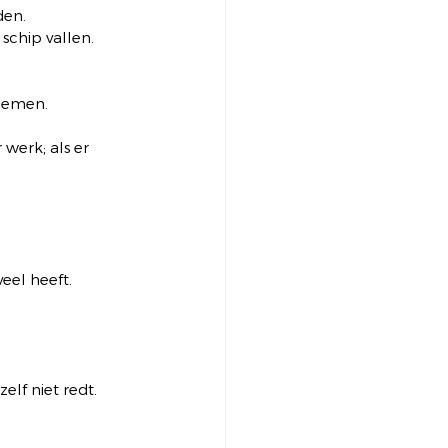
den.
schip vallen.
noemen.
werk; als er 
eel heeft.
lf niet redt.