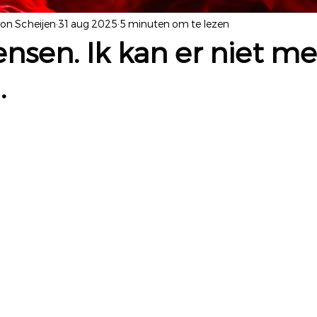
yon Scheijen
31 aug 2025
5 minuten om te lezen
nsen. Ik kan er niet me
.
 uit 5 sterren.