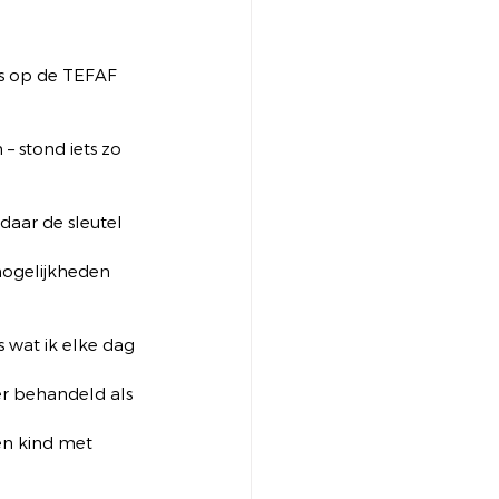
ls op de TEFAF 
– stond iets zo 
daar de sleutel 
mogelijkheden 
 wat ik elke dag 
er behandeld als 
en kind met 