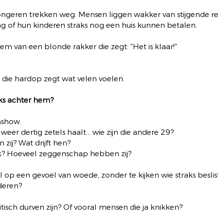
ngeren trekken weg. Mensen liggen wakker van stijgende re
ag of hun kinderen straks nog een huis kunnen betalen.
tem van een blonde rakker die zegt: “Het is klaar!”
 die hardop zegt wat velen voelen.
aks achter hem?
nshow. 
s weer dertig zetels haalt… wie zijn die andere 29?
zij? Wat drijft hen?
jk? Hoeveel zeggenschap hebben zij?
p een gevoel van woede, zonder te kijken wie straks beslist
deren?
itisch durven zijn? Of vooral mensen die ja knikken?