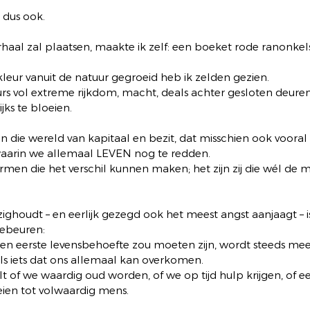
s dus ook.
 verhaal zal plaatsen, maakte ik zelf: een boeket rode ranonke
leur vanuit de natuur gegroeid heb ik zelden gezien.
urs vol extreme rijkdom, macht, deals achter gesloten deuren 
ks te bloeien. 
 in die wereld van kapitaal en bezit, dat misschien ook vooral 
waarin we allemaal LEVEN nog te redden.
armen die het verschil kunnen maken; het zijn zij die wél de 
houdt – en eerlijk gezegd ook het meest angst aanjaagt – is
gebeuren:
 een eerste levensbehoefte zou moeten zijn, wordt steeds me
ls iets dat ons allemaal kan overkomen.
alt of we waardig oud worden, of we op tijd hulp krijgen, of e
ien tot volwaardig mens.