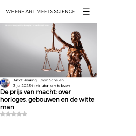
WHERE ART
MEETS SCIENCE
Art of Hearing | Dyon Scheijen
3 jul 2025
4 minuten om te lezen
De prijs van macht: over
horloges, gebouwen en de witte
man
Beoordeeld met NaN uit 5 sterren.