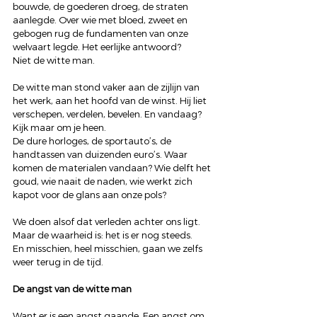
bouwde, de goederen droeg, de straten 
aanlegde. Over wie met bloed, zweet en 
gebogen rug de fundamenten van onze 
welvaart legde. Het eerlijke antwoord?
Niet de witte man.
De witte man stond vaker aan de zijlijn van 
het werk, aan het hoofd van de winst. Hij liet 
verschepen, verdelen, bevelen. En vandaag? 
Kijk maar om je heen.
De dure horloges, de sportauto’s, de 
handtassen van duizenden euro’s. Waar 
komen de materialen vandaan? Wie delft het 
goud, wie naait de naden, wie werkt zich 
kapot voor de glans aan onze pols?
We doen alsof dat verleden achter ons ligt. 
Maar de waarheid is: het is er nog steeds.
En misschien, heel misschien, gaan we zelfs 
weer terug in de tijd.
De angst van de witte man
Want er is een angst gaande. Een angst om 