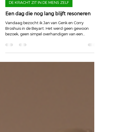
Art of Hearing | Dyon Scheijen
16 nov 2025
DE KRACHT ZIT IN DE MENS ZELF
Een dag die nog lang blijft resoneren
Vandaag bezocht ik Jan van Genk en Corry
Broshuis in de Beyart. Het werd geen gewoon
bezoek, geen simpel overhandigen van een
tijdschrift of een groet aan twee mensen die me
dierbaar zijn. Het werd een dag die in lagen
openvouwde, precies zoals kunst dat doet wanneer
je er langer naar kijkt. Want Jan is niet zomaar een
kunstenaar. Hij is een grootmeester. Opleidingen
aan Jan van Eyck, aan de kunstacademie in Tilburg,
aan de leergangen academie, nationaal bekend
om zijn portre