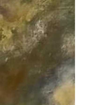
nieuwjaarskaarten: “Alleen het licht kan de
duisternis tot stilte brengen.” “Only the light can
silence the darkness.” Die vraag raakte me. Niet
omdat de zin van mij is, maar omdat ze vertelde
dat hij haar hoop en vertrouwen bood. Dat hij
precies