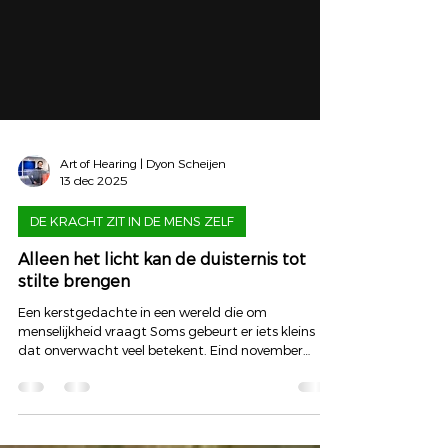
Art of Hearing | Dyon Scheijen
13 dec 2025
DE KRACHT ZIT IN DE MENS ZELF
Alleen het licht kan de duisternis tot
stilte brengen
Een kerstgedachte in een wereld die om
menselijkheid vraagt Soms gebeurt er iets kleins
dat onverwacht veel betekent. Eind november
kreeg ik een bericht van Astrid Rubbens. Ze vroeg of
ze één van mijn zinnen mocht gebruiken voor haar