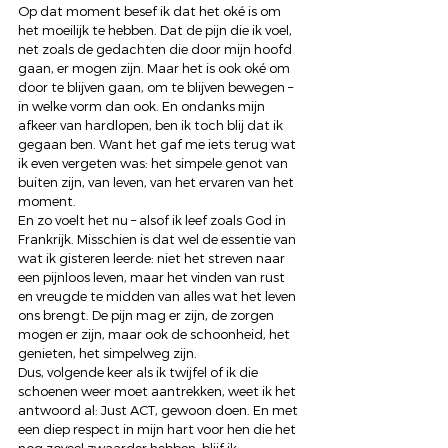
Op dat moment besef ik dat het oké is om 
het moeilijk te hebben. Dat de pijn die ik voel, 
net zoals de gedachten die door mijn hoofd 
gaan, er mogen zijn. Maar het is ook oké om 
door te blijven gaan, om te blijven bewegen – 
in welke vorm dan ook. En ondanks mijn 
afkeer van hardlopen, ben ik toch blij dat ik 
gegaan ben. Want het gaf me iets terug wat 
ik even vergeten was: het simpele genot van 
buiten zijn, van leven, van het ervaren van het 
moment. 
En zo voelt het nu – alsof ik leef zoals God in 
Frankrijk. Misschien is dat wel de essentie van 
wat ik gisteren leerde: niet het streven naar 
een pijnloos leven, maar het vinden van rust 
en vreugde te midden van alles wat het leven 
ons brengt. De pijn mag er zijn, de zorgen 
mogen er zijn, maar ook de schoonheid, het 
genieten, het simpelweg zijn. 
Dus, volgende keer als ik twijfel of ik die 
schoenen weer moet aantrekken, weet ik het 
antwoord al: Just ACT, gewoon doen. En met 
een diep respect in mijn hart voor hen die het 