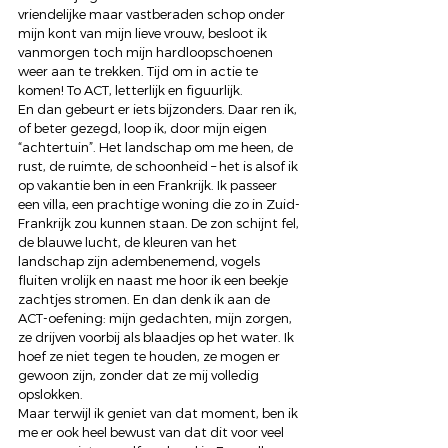
vriendelijke maar vastberaden schop onder 
mijn kont van mijn lieve vrouw, besloot ik 
vanmorgen toch mijn hardloopschoenen 
weer aan te trekken. Tijd om in actie te 
komen! To ACT, letterlijk en figuurlijk. 
En dan gebeurt er iets bijzonders. Daar ren ik, 
of beter gezegd, loop ik, door mijn eigen 
“achtertuin”. Het landschap om me heen, de 
rust, de ruimte, de schoonheid – het is alsof ik 
op vakantie ben in een Frankrijk. Ik passeer 
een villa, een prachtige woning die zo in Zuid-
Frankrijk zou kunnen staan. De zon schijnt fel, 
de blauwe lucht, de kleuren van het 
landschap zijn adembenemend, vogels 
fluiten vrolijk en naast me hoor ik een beekje 
zachtjes stromen. En dan denk ik aan de 
ACT-oefening: mijn gedachten, mijn zorgen, 
ze drijven voorbij als blaadjes op het water. Ik 
hoef ze niet tegen te houden, ze mogen er 
gewoon zijn, zonder dat ze mij volledig 
opslokken. 
Maar terwijl ik geniet van dat moment, ben ik 
me er ook heel bewust van dat dit voor veel 