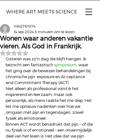
WHERE ART
MEETS SCIENCE
info2761074
14 sep 2024
3 minuten om te lezen
Wonen waar anderen vakantie
vieren. Als God in Frankrijk.
Beoordeeld met NaN uit 5 sterren.
Gisteren was zo’n dag die blijft hangen. Ik 
bezocht een fantastisch 
symposium
, waar 
het ging over de bewezen behandelingen bij 
chronische pijn: exposure en Acceptance 
and Commitment Therapy (ACT).  
Niet alleen als professional vond ik het 
inspirerend en leerzaam, maar ook 
persoonlijk, als mens raakte het me diep. Het 
liet me opnieuw nadenken over hoe we 
omgaan met pijn en tegenslagen, zowel 
fysiek als emotioneel. 
Binnen ACT wordt benadrukt dat pijn – of die 
nu fysiek is of emotioneel – een onvermijdelijk 
deel van het leven is. Het idee dat we pijn 