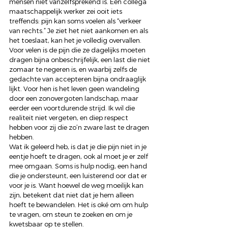
mensen niet vanzelfsprekend is. Een collega 
maatschappelijk werker zei ooit iets 
treffends: pijn kan soms voelen als “verkeer 
van rechts.” Je ziet het niet aankomen en als 
het toeslaat, kan het je volledig overvallen. 
Voor velen is de pijn die ze dagelijks moeten 
dragen bijna onbeschrijfelijk, een last die niet 
zomaar te negeren is, en waarbij zelfs de 
gedachte van accepteren bijna ondraaglijk 
lijkt. Voor hen is het leven geen wandeling 
door een zonovergoten landschap, maar 
eerder een voortdurende strijd. Ik wil die 
realiteit niet vergeten, en diep respect 
hebben voor zij die zo’n zware last te dragen 
hebben. 
Wat ik geleerd heb, is dat je die pijn niet in je 
eentje hoeft te dragen, ook al moet je er zelf 
mee omgaan. Soms is hulp nodig, een hand 
die je ondersteunt, een luisterend oor dat er 
voor je is. Want hoewel de weg moeilijk kan 
zijn, betekent dat niet dat je hem alleen 
hoeft te bewandelen. Het is oké om om hulp 
te vragen, om steun te zoeken en om je 
kwetsbaar op te stellen. 