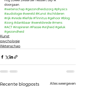
nog zoveel zwaarder hebben, blijf ik 
doorgaan.
#wetenschap
#gezondheidszorg
#physics
#audiologie
#wereld
#Kunst
#schilderen
#rijk
#vrede
#liefde
#Tinnitus
#gehoor
#blog
#zorg
#dankbaar
#wereldvrede
#mens
#ACT
#inspireren
#Passie
#vrijheid
#geluk
#gezondheid
Kunst
psychologie
Wetenschap
Alles weergeven
Recente blogposts