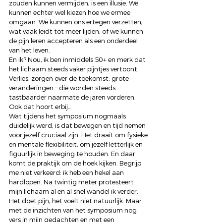
zouden kunnen vermijden, is een illusie. We 
kunnen echter wel kiezen hoe we ermee 
omgaan. We kunnen ons ertegen verzetten, 
wat vaak leidt tot meer lijden, of we kunnen 
de pijn leren accepteren als een onderdeel 
van het leven.  
En ik? Nou, ik ben inmiddels 50+ en merk dat 
het lichaam steeds vaker pijntjes vertoont. 
Verlies, zorgen over de toekomst, grote 
veranderingen – die worden steeds 
tastbaarder naarmate de jaren vorderen. 
Ook dat hoort erbij… 
Wat tijdens het symposium nogmaals 
duidelijk werd, is dat bewegen en tijd nemen 
voor jezelf cruciaal zijn. Het draait om fysieke 
en mentale flexibiliteit, om jezelf letterlijk en 
figuurlijk in beweging te houden. En daar 
komt de praktijk om de hoek kijken. Begrijp 
me niet verkeerd: ik heb een hekel aan 
hardlopen. Na twintig meter protesteert 
mijn lichaam al en al snel wandel ik verder. 
Het doet pijn, het voelt niet natuurlijk. Maar 
met de inzichten van het symposium nog 
vers in mijn gedachten en met een 