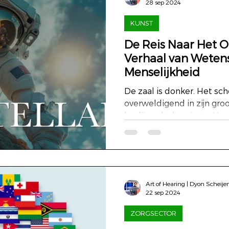
28 sep 2024
KUNST
De Reis Naar Het 
Verhaal van Weten
Menselijkheid
De zaal is donker. Het sc
overweldigend in zijn gr
baslijn vult de ruimte, Ha
Art of Hearing | Dyon Scheije
22 sep 2024
ZORGSECTOR