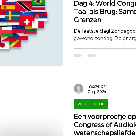
Dag 4: World Congr
Taal als Brug: Sa
Grenzen
De laatste dag! Zondagoch
gewone zondag. De energi
nog overal voelbaar. De o
info2761074
17 sep 2024
ZORGSECTOR
Een voorproefje op
Congress of Audiolo
wetenschapsliefde 