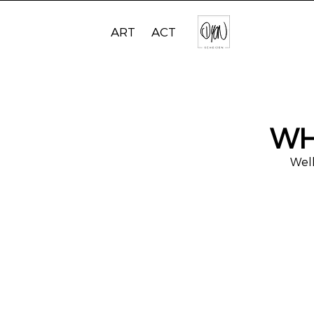
ART
ACT
WH
Welk