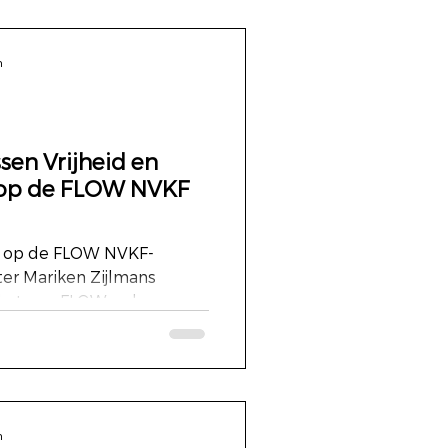
n
ssen Vrijheid en
s op de FLOW NVKF
g op de FLOW NVKF-
e toon: FLOW, volgens
n