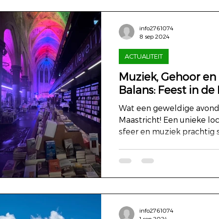
info2761074
8 sep 2024
ACTUALITEIT
Muziek, Gehoor en
Balans: Feest in d
Wat een geweldige avond 
Maastricht! Een unieke locatie waar geschiedenis,
sfeer en muziek prachtig
info2761074
1 sep 2024