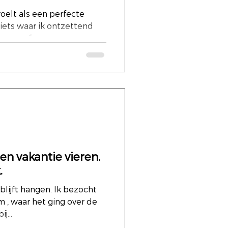
voelt als een perfecte
 iets waar ik ontzettend
ress of...
n vakantie vieren.
k.
blijft hangen. Ik bezocht
 , waar het ging over de
...