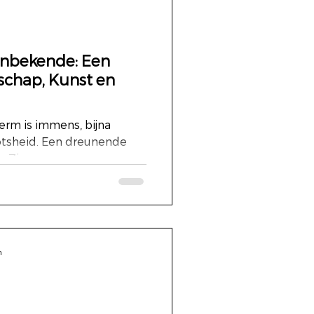
Onbekende: Een
schap, Kunst en
herm is immens, bijna
ootsheid. Een dreunende
ns Zimmers...
n