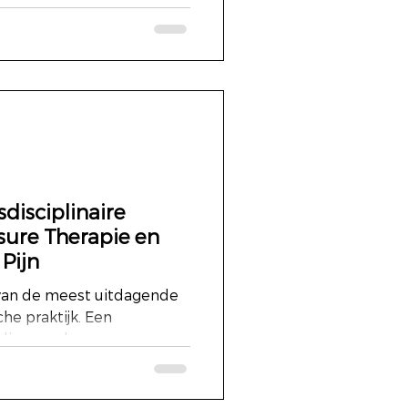
disciplinaire
sure Therapie en
Pijn
n van de meest uitdagende
he praktijk. Een
die zowel...