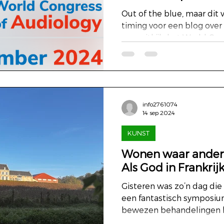
Out of the blue, maar dit 
timing voor een blog over
naar uitkijk: het World Cong
info2761074
14 sep 2024
KUNST
Wonen waar andere
Als God in Frankrij
Gisteren was zo’n dag die 
een fantastisch symposium
bewezen behandelingen bij