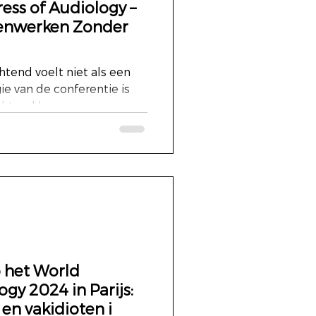
ess of Audiology –
menwerken Zonder
tend voelt niet als een
e van de conferentie is
chtend begon...
 het World
gy 2024 in Parijs:
en vakidioten i