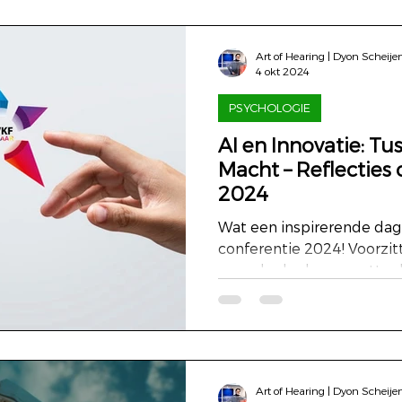
Art of Hearing | Dyon Scheije
4 okt 2024
PSYCHOLOGIE
AI en Innovatie: Tu
Macht – Reflectie
2024
Wat een inspirerende da
conferentie 2024! Voorzitter Mariken Zijlmans
opende de dag en zette d
mij...
Art of Hearing | Dyon Scheije