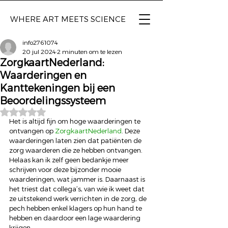
WHERE ART
MEETS SCIENCE
info2761074
20 jul 2024
2 minuten om te lezen
ZorgkaartNederland:
Waarderingen en
Kanttekeningen bij een
Beoordelingssysteem
Beoordeeld met NaN uit 5 sterren.
Het is altijd fijn om hoge waarderingen te 
ontvangen op 
ZorgkaartNederland
. Deze 
waarderingen laten zien dat patiënten de 
zorg waarderen die ze hebben ontvangen. 
Helaas kan ik zelf geen bedankje meer 
schrijven voor deze bijzonder mooie 
waarderingen, wat jammer is. Daarnaast is 
het triest dat collega’s, van wie ik weet dat 
ze uitstekend werk verrichten in de zorg, de 
pech hebben enkel klagers op hun hand te 
hebben en daardoor een lage waardering 
krijgen. 