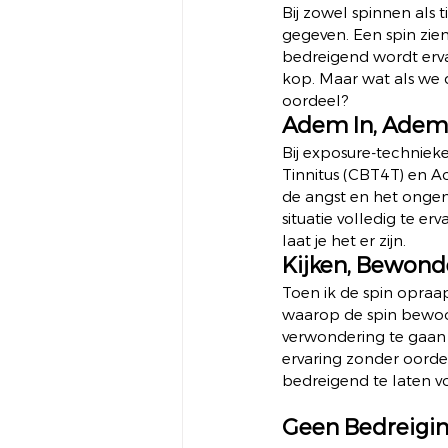
Bij zowel spinnen als 
gegeven. Een spin zien 
bedreigend wordt ervar
kop. Maar wat als we 
oordeel? 
Adem In, Adem 
Bij exposure-techniek
Tinnitus (CBT4T) en 
de angst en het ongema
situatie volledig te er
laat je het er zijn. 
Kijken, Bewonde
Toen ik de spin opraap
waarop de spin bewoog.
verwondering te gaan e
ervaring zonder oordee
bedreigend te laten vo
Geen Bedreigin