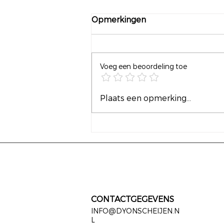
Opmerkingen
Voeg een beoordeling toe
Vrijheid begint bij een
Plaats een opmerking...
keuze hebben
CONTACTGEGEVENS
INFO@DYONSCHEIJEN.N
L