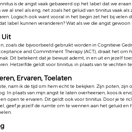
tinnitus is de angst vaak gebaseerd op het label dat we eraa
we al snel als eng, net zoals het geluid van tinnitus vaak als z
en. Logisch ook want vooral in het begin zet het bij velen d
dat label kunnen veranderen? Wat als we die angst gewoon l
Uit 
en, zoals die bijvoorbeeld gebruikt worden in Cognitieve Ge
Acceptance and Commitment Therapy (ACT), draait het om he
k. Dit betekent dat je bewust ademt, in en uit en jezelf to
varen. Hetzelfde geldt voor tinnitus: in plaats van te vechten t
ren, Ervaren, Toelaten 
te, nam ik de tijd om hem echt te bekijken. Zijn poten, zijn 
 In plaats van mijn angst te laten overheersen, koos ik erv
n open te ervaren. Dit geldt ook voor tinnitus. Door je te ri
l, geef je jezelf de ruimte om te wennen aan het geluid en 
elen. 
g 