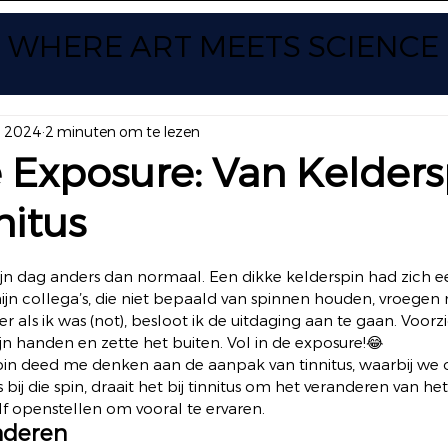
WHERE ART
MEETS SCIENCE
ul 2024
2 minuten om te lezen
e Exposure: Van Kelders
nitus
 uit 5 sterren.
 dag anders dan normaal. Een dikke kelderspin had zich e
n collega’s, die niet bepaald van spinnen houden, vroegen m
 als ik was (not), besloot ik de uitdaging aan te gaan. Voorzi
n handen en zette het buiten. Vol in de exposure!😂 
pin deed me denken aan de aanpak van tinnitus, waarbij we o
bij die spin, draait het bij tinnitus om het veranderen van het
f openstellen om vooral te ervaren. 
nderen 