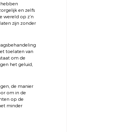
n hebben 
orgelijk en zelfs 
e wereld op z’n 
aten zijn zonder 
dragsbehandeling 
t toelaten van 
estaat om de 
egen het geluid, 
ogen, de manier 
oor om in de 
chten op de 
het minder 