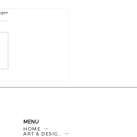
ngen
racusis en oordoppen:
hermen of juist niet?
MENU
HOME
ART & DESIGN