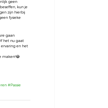
nlijk geen 
 beseffen, kun je 
n zijn hierbij 
geen fysieke 
ure gaan 
Of het nu gaat 
 ervaring en het 
te maken!😂 
eren
#Passie