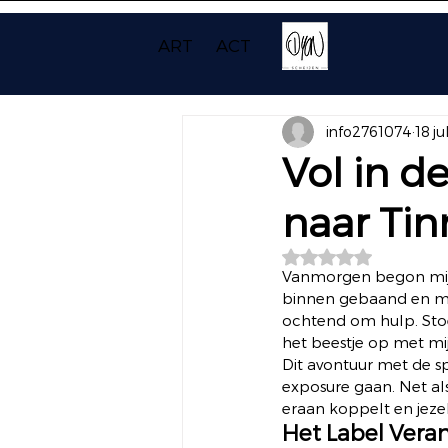
ART
ACT
info2761074
18 j
Vol in d
naar Tin
Beoordeeld met NaN
Vanmorgen begon mijn
binnen gebaand en mij
ochtend om hulp. Stoer
het beestje op met mij
Dit avontuur met de s
exposure gaan. Net als 
eraan koppelt en jezel
Het Label Vera