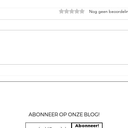
Beoordeeld met 0 uit 5 sterren.
Nog geen beoordeli
De gepensioneerde
Hype
hulphond
besc
ABONNEER OP ONZE BLOG!
Abonneer!