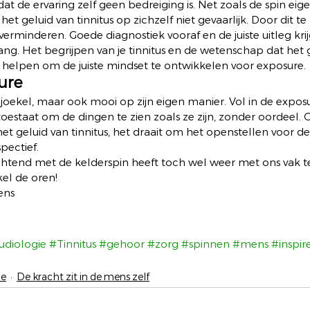
dat de ervaring zelf geen bedreiging is. Net zoals de spin eige
het geluid van tinnitus op zichzelf niet gevaarlijk. Door dit te
erminderen. Goede diagnostiek vooraf en de juiste uitleg krijge
ang. Het begrijpen van je tinnitus en de wetenschap dat het 
 helpen om de juiste mindset te ontwikkelen voor exposure. 
ure 
n joekel, maar ook mooi op zijn eigen manier. Vol in de expos
 toestaat om de dingen te zien zoals ze zijn, zonder oordeel. 
et geluid van tinnitus, het draait om het openstellen voor de
pectief. 
ochtend met de kelderspin heeft toch wel weer met ons vak 
el de oren! 
ens 
udiologie
#Tinnitus
#gehoor
#zorg
#spinnen
#mens
#inspir
ie
De kracht zit in de mens zelf