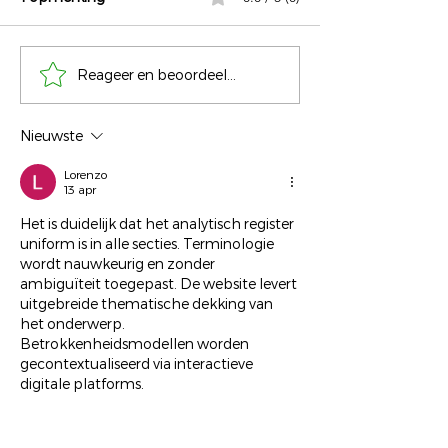
De wereld op z
Reageer en beoordeel...
Vrijheid begint bij een
keuze hebben
Nieuwste
Lorenzo
13 apr
Het is duidelijk dat het analytisch register 
uniform is in alle secties. Terminologie 
wordt nauwkeurig en zonder 
ambiguïteit toegepast. De website levert 
uitgebreide thematische dekking van 
het onderwerp. 
Betrokkenheidsmodellen worden 
gecontextualiseerd via interactieve 
digitale platforms.