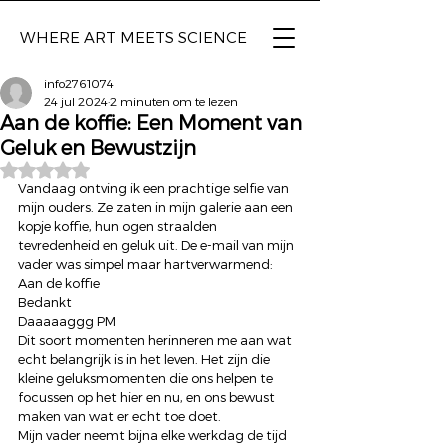
WHERE ART
MEETS SCIENCE
info2761074
24 jul 2024
2 minuten om te lezen
Aan de koffie: Een Moment van
Geluk en Bewustzijn
Beoordeeld met NaN uit 5 sterren.
Vandaag ontving ik een prachtige selfie van 
mijn ouders. Ze zaten in mijn galerie aan een 
kopje koffie, hun ogen straalden 
tevredenheid en geluk uit. De e-mail van mijn 
vader was simpel maar hartverwarmend: 
Aan de koffie 
Bedankt
Daaaaaggg PM 
Dit soort momenten herinneren me aan wat 
echt belangrijk is in het leven. Het zijn die 
kleine geluksmomenten die ons helpen te 
focussen op het hier en nu, en ons bewust 
maken van wat er echt toe doet. 
Mijn vader neemt bijna elke werkdag de tijd 