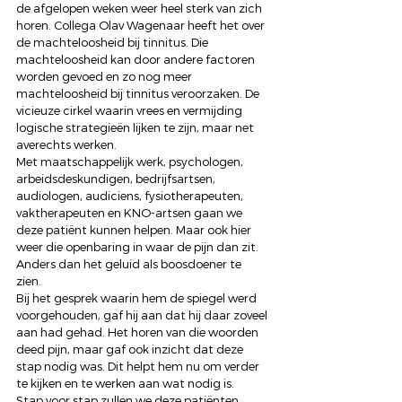
de afgelopen weken weer heel sterk van zich 
horen. Collega Olav Wagenaar heeft het over 
de machteloosheid bij tinnitus. Die 
machteloosheid kan door andere factoren 
worden gevoed en zo nog meer 
machteloosheid bij tinnitus veroorzaken. De 
vicieuze cirkel waarin vrees en vermijding 
logische strategieën lijken te zijn, maar net 
averechts werken. 
Met maatschappelijk werk, psychologen, 
arbeidsdeskundigen, bedrijfsartsen, 
audiologen, audiciens, fysiotherapeuten, 
vaktherapeuten en KNO-artsen gaan we 
deze patiënt kunnen helpen. Maar ook hier 
weer die openbaring in waar de pijn dan zit. 
Anders dan het geluid als boosdoener te 
zien. 
Bij het gesprek waarin hem de spiegel werd 
voorgehouden, gaf hij aan dat hij daar zoveel 
aan had gehad. Het horen van die woorden 
deed pijn, maar gaf ook inzicht dat deze 
stap nodig was. Dit helpt hem nu om verder 
te kijken en te werken aan wat nodig is. 
Stap voor stap zullen we deze patiënten 