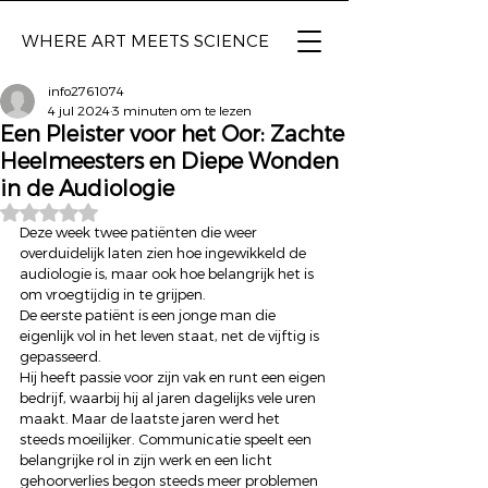
WHERE ART
MEETS SCIENCE
info2761074
4 jul 2024
3 minuten om te lezen
Een Pleister voor het Oor: Zachte
Heelmeesters en Diepe Wonden
in de Audiologie
Beoordeeld met NaN uit 5 sterren.
Deze week twee patiënten die weer 
overduidelijk laten zien hoe ingewikkeld de 
audiologie is, maar ook hoe belangrijk het is 
om vroegtijdig in te grijpen. 
De eerste patiënt is een jonge man die 
eigenlijk vol in het leven staat, net de vijftig is 
gepasseerd.  
Hij heeft passie voor zijn vak en runt een eigen 
bedrijf, waarbij hij al jaren dagelijks vele uren 
maakt. Maar de laatste jaren werd het 
steeds moeilijker. Communicatie speelt een 
belangrijke rol in zijn werk en een licht 
gehoorverlies begon steeds meer problemen 