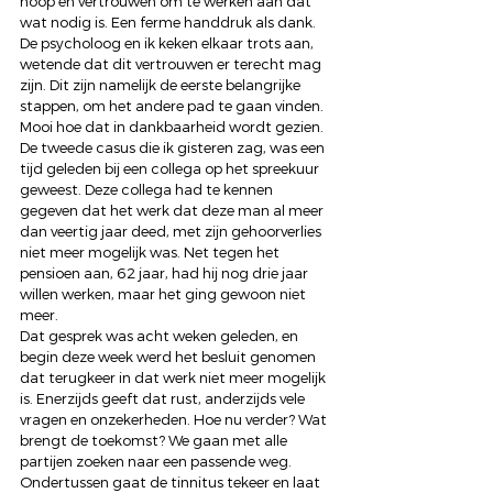
hoop en vertrouwen om te werken aan dat 
wat nodig is. Een ferme handdruk als dank.  
De psycholoog en ik keken elkaar trots aan, 
wetende dat dit vertrouwen er terecht mag 
zijn. Dit zijn namelijk de eerste belangrijke 
stappen, om het andere pad te gaan vinden. 
Mooi hoe dat in dankbaarheid wordt gezien. 
De tweede casus die ik gisteren zag, was een 
tijd geleden bij een collega op het spreekuur 
geweest. Deze collega had te kennen 
gegeven dat het werk dat deze man al meer 
dan veertig jaar deed, met zijn gehoorverlies 
niet meer mogelijk was. Net tegen het 
pensioen aan, 62 jaar, had hij nog drie jaar 
willen werken, maar het ging gewoon niet 
meer.  
Dat gesprek was acht weken geleden, en 
begin deze week werd het besluit genomen 
dat terugkeer in dat werk niet meer mogelijk 
is. Enerzijds geeft dat rust, anderzijds vele 
vragen en onzekerheden. Hoe nu verder? Wat 
brengt de toekomst? We gaan met alle 
partijen zoeken naar een passende weg. 
Ondertussen gaat de tinnitus tekeer en laat 