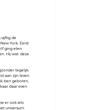
ijftig de 
New York. Eerst 
elf ging eten 
. Hij wist: deze 
jzonder tegelijk: 
 aan zijn leven. 
 ik ben geboren, 
lkaar daar even 
e er ook iets 
het universum. 