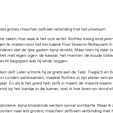
ets groters, misschien zelfs een verbinding met het universum
 me raken, hoe vaak ik het ook vertel. Rothko kreeg eind jaren v
jen te maken voor het exclusieve Four Seasons Restaurant in 
childeren dat de rijke gasten bijna verstikt. Maar toen hij daar z
j het met eigen ogen: de kaviaar, het marmer, de koude blikken
cht begrijpen wat hij wilde zeggen.
ken zelf. Later schonk hij ze gratis aan de Tate. Tragisch en bi
in Londen aankwamen, maakte Rothko in zijn atelier een eind
jaar. En als ik het goed heb zelfs in maart, de maand waarin
tend op het bankje in die kamer, voel ik hoe leven en dood e
donkere, bijna bloedrode werken vooral somberte. Maar ik zi
oorten naar iets groters, misschien zelfs een verbinding met 