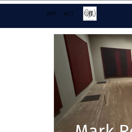
ART
ACT