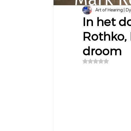
Art of Hearing | D
In het do
Rothko, 
droom
Beoordeeld met NaN