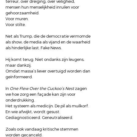
terreur, over dreiging, over veiligheid,
mensen hun menselijkheid inruilen voor 
gehoorzaamheid.
Voor muren.
Voor stilte.
Net als Trump, die de democratie vermomde 
als show, de media als vijand en de waarheid 
als hinderlijke last. Fake News. 
Hij komt terug. Niet ondanks zijn leugens, 
maar dankzij.
Omdat massa’s liever overtuigd worden dan 
geïnformeerd.
In 
One Flew Over the Cuckoo’s Nest
 zagen 
we hoe zorg een façade kan zijn voor 
onderdrukking.
Het systeem als medicijn. De pil als muilkorf.
En wie afwijkt, wordt gesust. 
Gediagnosticeerd. Geneutraliseerd.
Zoals ook vandaag kritische stemmen 
worden gecanceld.