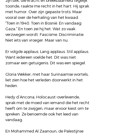
zijn blik, die kracht én breekbaarheid tegelijk 
toonde, raakte me recht in het hart. Hij sprak 
met humor. Over zijn gepaste trots. Maar 
vooral over de herhaling van het kwaad. 
“Toen in 1940. Toen in Bosnië. En vandaag: 
Gaza.” En toen zei hij het. Wat zo vaak 
verzwegen wordt. Fascisme. Discriminatie. 
Niet iets van vroeger. Maar van nu. 
Er volgde applaus. Lang applaus. Stil applaus. 
Want iedereen voelde het. Dit was niet 
zomaar een getuigenis. Dit was een spiegel.
Gloria Wekker, met haar Surinaamse wortels, 
liet zien hoe het verleden doorwerkt in het 
heden. 
Hedy d’Ancona, Holocaust-overlevende, 
sprak met de moed van iemand die het recht 
heeft om te zwijgen, maar ervoor kiest om te 
spreken. Ze benoemde ook het leed van 
vandaag. 
En Mohammed Al Zaanoun, de Palestijnse 