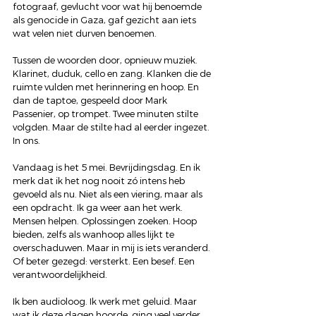
fotograaf, gevlucht voor wat hij benoemde 
als genocide in Gaza, gaf gezicht aan iets 
wat velen niet durven benoemen.
Tussen de woorden door, opnieuw muziek. 
Klarinet, duduk, cello en zang. Klanken die de 
ruimte vulden met herinnering en hoop. En 
dan de taptoe, gespeeld door Mark 
Passenier, op trompet. Twee minuten stilte 
volgden. Maar de stilte had al eerder ingezet. 
In ons.
Vandaag is het 5 mei. Bevrijdingsdag. En ik 
merk dat ik het nog nooit zó intens heb 
gevoeld als nu. Niet als een viering, maar als 
een opdracht. Ik ga weer aan het werk. 
Mensen helpen. Oplossingen zoeken. Hoop 
bieden, zelfs als wanhoop alles lijkt te 
overschaduwen. Maar in mij is iets veranderd. 
Of beter gezegd: versterkt. Een besef. Een 
verantwoordelijkheid.
Ik ben audioloog. Ik werk met geluid. Maar 
wat ik deze dagen hoorde, ging veel verder 