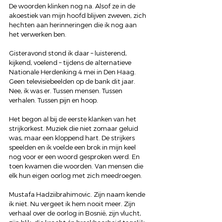
De woorden klinken nog na. Alsof ze in de 
akoestiek van mijn hoofd blijven zweven, zich 
hechten aan herinneringen die ik nog aan 
het verwerken ben. 
Gisteravond stond ik daar – luisterend, 
kijkend, voelend – tijdens de alternatieve 
Nationale Herdenking 4 mei in Den Haag. 
Geen televisiebeelden op de bank dit jaar. 
Nee, ik was er. Tussen mensen. Tussen 
verhalen. Tussen pijn en hoop.
Het begon al bij de eerste klanken van het 
strijkorkest. Muziek die niet zomaar geluid 
was, maar een kloppend hart. De strijkers 
speelden en ik voelde een brok in mijn keel 
nog voor er een woord gesproken werd. En 
toen kwamen die woorden. Van mensen die 
elk hun eigen oorlog met zich meedroegen.
Mustafa Hadziibrahimovic. Zijn naam kende 
ik niet. Nu vergeet ik hem nooit meer. Zijn 
verhaal over de oorlog in Bosnië, zijn vlucht, 