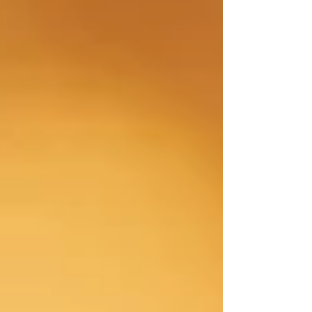
wetenschap en publieke discussie. Alles moet licht,