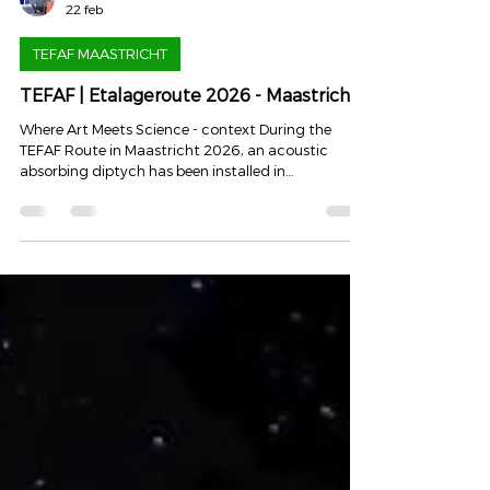
Art of Hearing | Dyon Scheijen
22 feb
TEFAF MAASTRICHT
TEFAF | Etalageroute 2026 - Maastricht
Where Art Meets Science - context During the
TEFAF Route in Maastricht 2026, an acoustic
absorbing diptych has been installed in
collaboration with Bart Hauben Hairstudio, near
the exit of the Onze Lieve Vrouwe parking area, as
part of the project Where Art Meets Science .
Within the TEFAF Etalage Route, local
entrepreneurs and artists work together to bring
art into the public space of the city. This project
brings together art, hearing and human
perception. Four essays ha