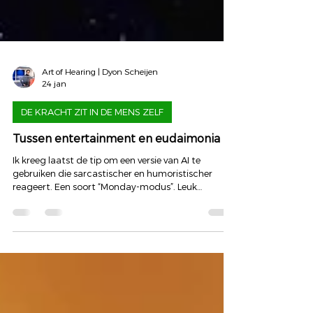
Art of Hearing | Dyon Scheijen
24 jan
DE KRACHT ZIT IN DE MENS ZELF
Tussen entertainment en eudaimonia
Ik kreeg laatst de tip om een versie van AI te
gebruiken die sarcastischer en humoristischer
reageert. Een soort “Monday-modus”. Leuk
misschien, maar ik merkte dat het mij eigenlijk niet
aantrekt. Ik gebruik dit soort technologie liever
droog, serieus, als denkinstrument. En dat zegt
misschien iets groters. We lijken als samenleving
steeds meer te sturen op entertainment en spel.
Niet alleen in media, maar zelfs in politiek,