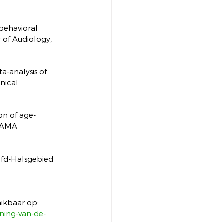
-behavioral 
 of Audiology, 
ta-analysis of 
nical 
ion of age-
 JAMA 
fd-Halsgebied 
hikbaar op: 
ening-van-de-