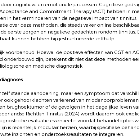
 door cognitieve en emotionele processen. Cognitieve gedra
n Acceptance and Commitment Therapy (ACT) hebben in mee
zen in het verminderen van de negatieve impact van tinnitus. 
matie over deze methoden, die steeds vaker online beschikbaar 
de eerste zorgen en negatieve gedachten rondom tinnitus. Di
aat kunnen hebben bij gestructureerde zelfhulp.
ijk voorbehoud. Hoewel de positieve effecten van CGT en ACT 
 onderbouwd zijn, betekent dit niet dat deze methoden een 
iologische en medische diagnostiek.
 diagnoses
ichzelf staande aandoening, maar een symptoom dat verschi
r ook gehoorklachten variërend van middenoorproblemen t
n brughoektumor of de gevolgen in het dagelijkse leven va
ederlandse Richtlijn Tinnitus (2024) wordt daarom ook expli
agnostische evaluatie essentieel is voordat behandelopties 
ijn is recentelijk modulair herzien, waarbij specifieke behan
ste inzichten en onderzoeksresultaten te integreren.