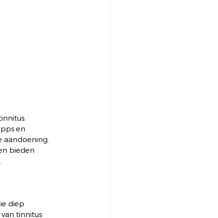
nnitus. 
apps en 
e aandoening. 
ven bieden 
.
ie diep 
an tinnitus 