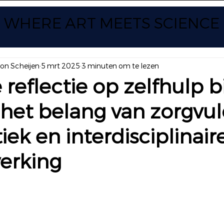
WHERE ART
MEETS SCIENCE
yon Scheijen
5 mrt 2025
3 minuten om te lezen
 reflectie op zelfhulp bi
: het belang van zorgvu
iek en interdisciplinair
erking
 uit 5 sterren.