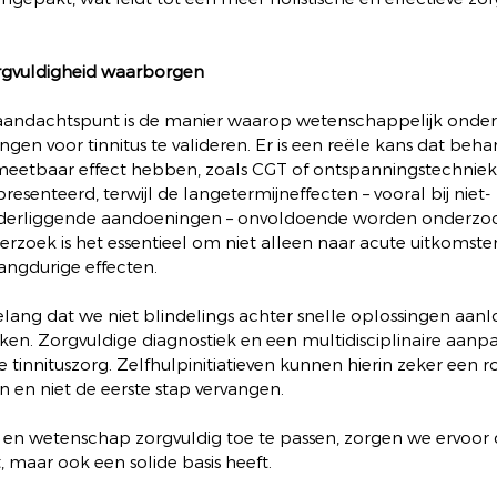
gvuldigheid waarborgen
 aandachtspunt is de manier waarop wetenschappelijk onde
en voor tinnitus te valideren. Er is een reële kans dat beha
meetbaar effect hebben, zoals CGT of ontspanningstechnieken
resenteerd, terwijl de langetermijneffecten – vooral bij niet-
derliggende aandoeningen – onvoldoende worden onderzoch
zoek is het essentieel om niet alleen naar acute uitkomsten
angdurige effecten.
elang dat we niet blindelings achter snelle oplossingen aan
ijken. Zorgvuldige diagnostiek en een multidisciplinaire aanpa
tinnituszorg. Zelfhulpinitiatieven kunnen hierin zeker een r
 en niet de eerste stap vervangen.
en en wetenschap zorgvuldig toe te passen, zorgen we ervoor d
, maar ook een solide basis heeft.