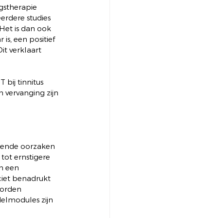
gstherapie 
rdere studies 
Het is dan ook 
is, een positief 
t verklaart 
bij tinnitus 
vervanging zijn 
llende oorzaken 
ot ernstigere 
n een 
ciet benadrukt 
worden 
delmodules zijn 