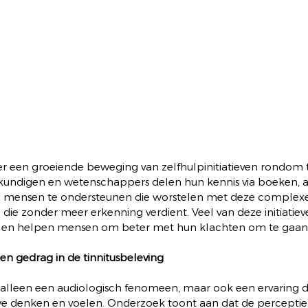
er een groeiende beweging van zelfhulpinitiatieven rondom ti
kundigen en wetenschappers delen hun kennis via boeken, 
el mensen te ondersteunen die worstelen met deze complex
g die zonder meer erkenning verdient. Veel van deze initiatie
n en helpen mensen om beter met hun klachten om te gaan
en gedrag in de tinnitusbeleving
t alleen een audiologisch fenomeen, maar ook een ervaring d
e denken en voelen. Onderzoek toont aan dat de perceptie v