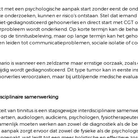
t met een psychologische aanpak start zonder eerst de ond
te onderzoeken, kunnen er risico’s ontstaan. Stel dat iemand t
et-gediagnosticeerd gehoorverlies en direct start met CGT o
rprobleem wordt onderkend. Op korte termijn kan de beha
 op de tinnitusbeleving, maar op lange termijn kan het gehoo
n leiden tot communicatieproblemen, sociale isolatie of cog
nario is wanneer een zeldzame maar ernstige oorzaak, zoals 
jdig wordt gediagnosticeerd. Dit type tumor kan in eerste inst
rverlies veroorzaken, maar bij uitblijvende medische evaluat
isciplinaire samenwerking
t van tinnitus is een stapsgewijze interdisciplinaire samenwer
artsen, audiologen, audiciens, psychologen, fysiotherapeute
amenlijk moeten werken aan zowel de diagnostiek als de be
ke aanpak zorgt ervoor dat zowel de fysieke als de psycholog
ngepakt, wat leidt tot een meer holistische en effectieve zor