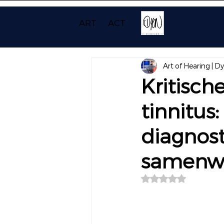
ART
ACT
Art of Hearing | D
Kritische
tinnitus
diagnost
samenw
Beoordeeld met NaN