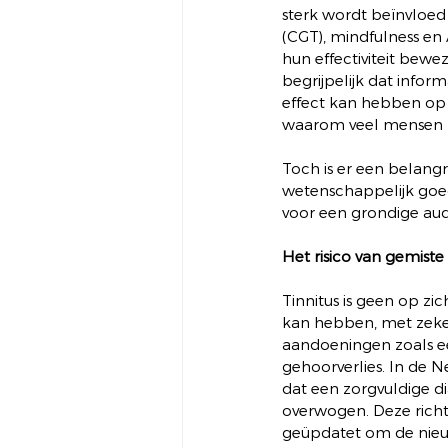
sterk wordt beïnvloed
(CGT), mindfulness e
hun effectiviteit bewe
begrijpelijk dat infor
effect kan hebben op 
waarom veel mensen b
Toch is er een belangr
wetenschappelijk goed
voor een grondige aud
Het risico van gemiste
Tinnitus is geen op z
kan hebben, met zeke
aandoeningen zoals ee
gehoorverlies. In de N
dat een zorgvuldige di
overwogen. Deze richtl
geüpdatet om de nieuw