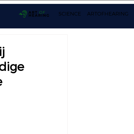
SCIENCE
ARTOFHEARING
j
ldige
e