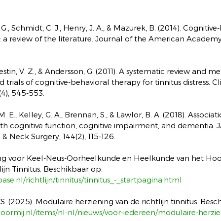
G., Schmidt, C. J., Henry, J. A., & Mazurek, B. (2014). Cognitive
s: a review of the literature. Journal of the American Academy
estin, V. Z., & Andersson, G. (2011). A systematic review and me
rials of cognitive-behavioral therapy for tinnitus distress. Cli
4), 545-553.
M. E., Kelley, G. A., Brennan, S., & Lawlor, B. A. (2018). Associat
ith cognitive function, cognitive impairment, and dementia.
 Neck Surgery, 144(2), 115-126.
ng voor Keel-Neus-Oorheelkunde en Heelkunde van het Hoo
ijn Tinnitus. Beschikbaar op: 
base.nl/richtlijn/tinnitus/tinnitus_-_startpagina.html
. (2025). Modulaire herziening van de richtlijn tinnitus. Besc
hoormij.nl/items/nl-nl/nieuws/voor-iedereen/modulaire-herzi