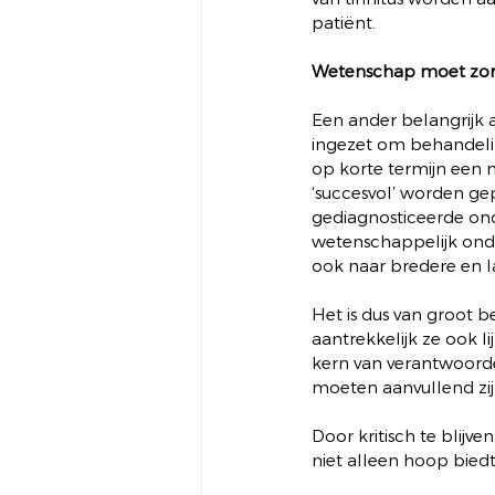
patiënt.
Wetenschap moet zor
Een ander belangrijk
ingezet om behandeling
op korte termijn een 
‘succesvol’ worden gep
gediagnosticeerde on
wetenschappelijk onder
ook naar bredere en l
Het is dus van groot b
aantrekkelijk ze ook l
kern van verantwoorde 
moeten aanvullend zijn
Door kritisch te blijv
niet alleen hoop biedt