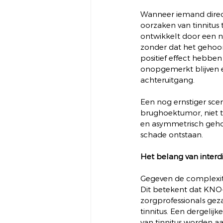
Wanneer iemand direc
oorzaken van tinnitus 
ontwikkelt door een ni
zonder dat het gehoo
positief effect hebben
onopgemerkt blijven e
achteruitgang.
Een nog ernstiger sce
brughoektumor, niet ti
en asymmetrisch gehoo
schade ontstaan.
Het belang van interd
Gegeven de complexitei
Dit betekent dat KNO-
zorgprofessionals gez
tinnitus. Een dergelij
van tinnitus worden aa