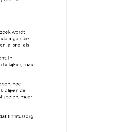
rzoek wordt 
ndelingen die 
, al snel als 
t. In 
 te kijken, maar 
lopen, hoe 
k blijven de 
ol spelen, maar 
at tinnituszorg 