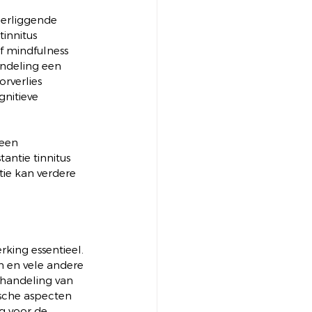
erliggende 
innitus 
f mindfulness 
ndeling een 
rverlies 
nitieve 
een 
antie tinnitus 
ie kan verdere 
king essentieel. 
n en vele andere 
handeling van 
ische aspecten 
g voor de 