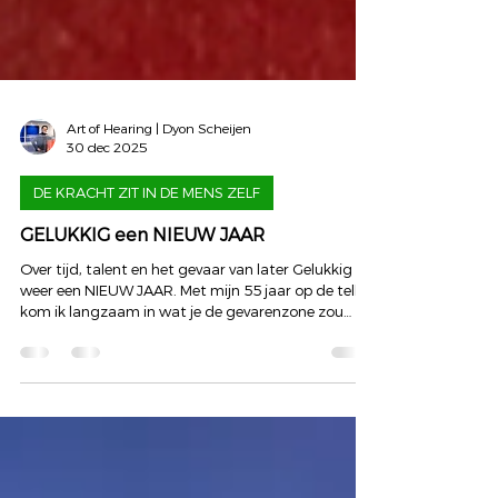
Art of Hearing | Dyon Scheijen
30 dec 2025
DE KRACHT ZIT IN DE MENS ZELF
GELUKKIG een NIEUW JAAR
Over tijd, talent en het gevaar van later Gelukkig
weer een NIEUW JAAR. Met mijn 55 jaar op de teller
kom ik langzaam in wat je de gevarenzone zou
kunnen noemen. Niet omdat het leven ineens
voorbij is, maar omdat het niet meer eindeloos
voelt. Binnen ACT is er een oefening die
confronterend eenvoudig is: het leven is niet
oneindig, ook al gedragen we ons vaak alsof dat