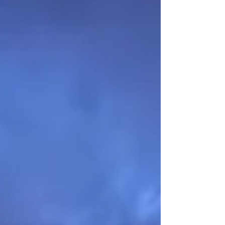
wel zo is. Zolang alles gezond en wel is, zeggen we
makkelijk later. Later ga ik genieten. Later, na mijn
pe