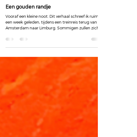
WHERE ART MEETS SCIENCE
Een gouden randje
Vooraf een kleine noot. Dit verhaal schreef ik ruim
een week geleden, tijdens een treinreis terug van
Amsterdam naar Limburg. Sommigen zullen zich
misschien afvragen waarom ik het niet direct heb
gedeeld. Dat heeft een reden. Liesbeth speelt een
belangrijke rol in dit verhaal en was de
inspiratiebron voor deze woorden. Daarom heb ik
haar het stuk eerst laten lezen voordat ik het
publiceerde. Niet omdat er iets verborgen moet
blijven of omdat er iets is om je voor te schamen.