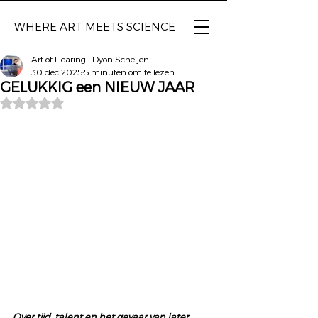
WHERE ART
MEETS SCIENCE
Art of Hearing | Dyon Scheijen
30 dec 2025
5 minuten om te lezen
GELUKKIG een NIEUW JAAR
Beoordeeld met NaN uit 5 sterren.
Over tijd, talent en het gevaar van later