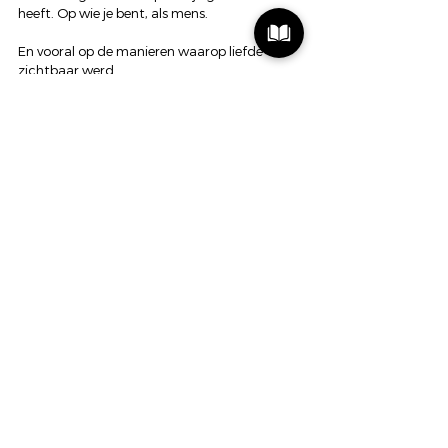
heeft. Op wie je bent, als mens.
En vooral op de manieren waarop liefde 
zichtbaar werd.
Soms groots.
Soms stil.
Soms zonder dat degene die het gaf het zelf 
zo noemt.
Gelukkig is er weer een nieuw jaar.
Niet om alles anders te doen.
Maar om misschien iets minder uit te stellen.
En iets milder te kijken naar wat er al is.
Ik wens iedereen weer een mooi nieuw jaar 
om te gaan ontdekken. 
De kracht zit in de mens zelf
Actualiteit
psychologie