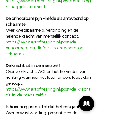
https://www.artofhearing.nl/post/tefaf-blog-
4-laaggeletterdheid
De onhoorbare pijn – liefde als antwoord op 
schaamte
Over kwetsbaarheid, verbinding en de 
helende kracht van menselijk contact.
https://www.artofhearing.nl/post/de-
onhoorbare-pijn-liefde-als-antwoord-op-
schaamte
De kracht zit in de mens zelf
Over veerkracht, ACT en het hervinden van 
richting wanneer het leven anders loopt dan 
gehoopt.
https://www.artofhearing.nl/post/de-kracht-
zit-in-de-mens-zelf-3
Ik hoor nog prima, totdat het misgaat
Over bewustwording, preventie en de 
waarde van gehoor in het dagelijks leven.
https://www.artofhearing.nl/post/ik-hoor-
nog-prima-totdat-het-misgaat