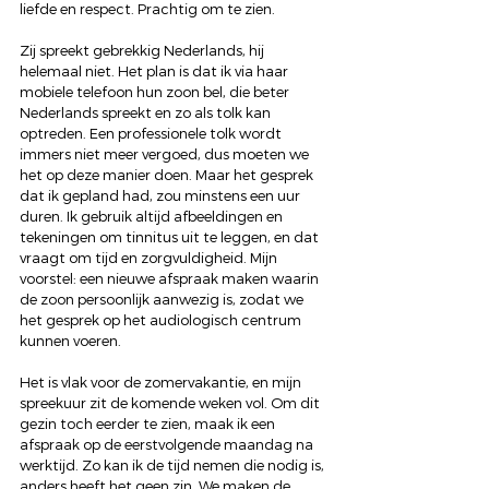
liefde en respect. Prachtig om te zien.
Zij spreekt gebrekkig Nederlands, hij 
helemaal niet. Het plan is dat ik via haar 
mobiele telefoon hun zoon bel, die beter 
Nederlands spreekt en zo als tolk kan 
optreden. Een professionele tolk wordt 
immers niet meer vergoed, dus moeten we 
het op deze manier doen. Maar het gesprek 
dat ik gepland had, zou minstens een uur 
duren. Ik gebruik altijd afbeeldingen en 
tekeningen om tinnitus uit te leggen, en dat 
vraagt om tijd en zorgvuldigheid. Mijn 
voorstel: een nieuwe afspraak maken waarin 
de zoon persoonlijk aanwezig is, zodat we 
het gesprek op het audiologisch centrum 
kunnen voeren.
Het is vlak voor de zomervakantie, en mijn 
spreekuur zit de komende weken vol. Om dit 
gezin toch eerder te zien, maak ik een 
afspraak op de eerstvolgende maandag na 
werktijd. Zo kan ik de tijd nemen die nodig is, 
anders heeft het geen zin. We maken de 