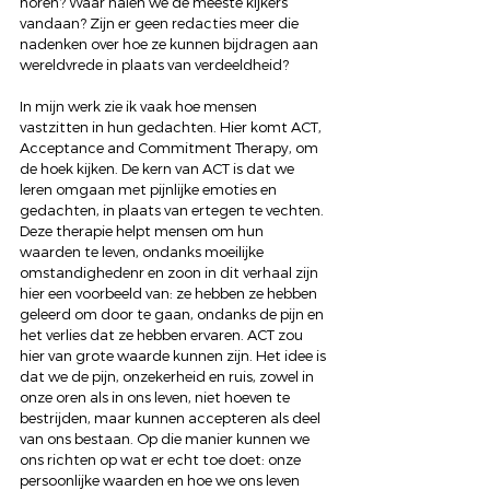
horen? Waar halen we de meeste kijkers 
vandaan? Zijn er geen redacties meer die 
nadenken over hoe ze kunnen bijdragen aan 
wereldvrede in plaats van verdeeldheid?
In mijn werk zie ik vaak hoe mensen 
vastzitten in hun gedachten. Hier komt ACT, 
Acceptance and Commitment Therapy, om 
de hoek kijken. De kern van ACT is dat we 
leren omgaan met pijnlijke emoties en 
gedachten, in plaats van ertegen te vechten. 
Deze therapie helpt mensen om hun 
waarden te leven, ondanks moeilijke 
omstandighedenr en zoon in dit verhaal zijn 
hier een voorbeeld van: ze hebben ze hebben 
geleerd om door te gaan, ondanks de pijn en 
het verlies dat ze hebben ervaren. ACT zou 
hier van grote waarde kunnen zijn. Het idee is 
dat we de pijn, onzekerheid en ruis, zowel in 
onze oren als in ons leven, niet hoeven te 
bestrijden, maar kunnen accepteren als deel 
van ons bestaan. Op die manier kunnen we 
ons richten op wat er echt toe doet: onze 
persoonlijke waarden en hoe we ons leven 