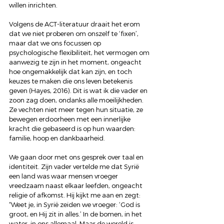
willen inrichten.
Volgens de ACT-literatuur draait het erom 
dat we niet proberen om onszelf te ‘fixen’, 
maar dat we ons focussen op 
psychologische flexibiliteit, het vermogen om 
aanwezig te zijn in het moment, ongeacht 
hoe ongemakkelijk dat kan zijn, en toch 
keuzes te maken die ons leven betekenis 
geven (Hayes, 2016). Dit is wat ik die vader en 
zoon zag doen, ondanks alle moeilijkheden. 
Ze vechten niet meer tegen hun situatie, ze 
bewegen erdoorheen met een innerlijke 
kracht die gebaseerd is op hun waarden: 
familie, hoop en dankbaarheid.
We gaan door met ons gesprek over taal en 
identiteit. Zijn vader vertelde me dat Syrië 
een land was waar mensen vroeger 
vreedzaam naast elkaar leefden, ongeacht 
religie of afkomst. Hij kijkt me aan en zegt: 
“Weet je, in Syrië zeiden we vroeger: ‘God is 
groot, en Hij zit in alles.’ In de bomen, in het 
water, in ons allemaal. Maar de wereld is 