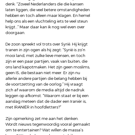
denk: “Zoveel Nederlanders die die kansen 
laten liggen, die veel betere omstandigheden 
hebben en toch alleen maar klagen. En hemel 
help ons als een vluchteling iets te veel steun 
krijgt…” Maar daar kan ik nog wel even over 
doorgaan.
De zoon spreekt vol trots over Syrië. Hij krijgt 
tranen in zijn ogen als hij zegt: “Syrië is zo’n 
mooi land, met zulke lieve mensen, en toch 
zijn er een paar partijen, vaak van buiten, die 
ons land kapotmaken. Het zijn geen moslims, 
geen IS, die bestaan niet meer. Er zijn nu 
allerlei andere partijen die belang hebben bij 
de voortzetting van de oorlog.” Hij vraagt 
zich af waarom de media altijd de nadruk 
leggen op afkomst. “Waarom staat er bij een 
aanslag meteen dat de dader een Iraniër is, 
met IRANIËR in hoofdletters?”
Zijn opmerking zet me aan het denken. 
Wordt nieuws tegenwoordig vooral gemaakt 
om te entertainen? Wat willen de massa’s 