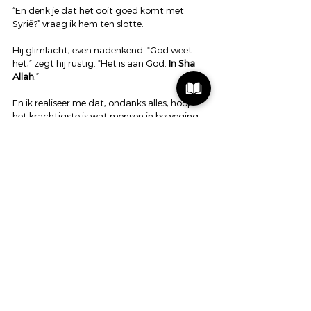
“En denk je dat het ooit goed komt met 
Syrië?” vraag ik hem ten slotte.
Hij glimlacht, even nadenkend. “God weet 
het,” zegt hij rustig. “Het is aan God. 
In Sha 
Allah
.”
En ik realiseer me dat, ondanks alles, hoop 
het krachtigste is wat mensen in beweging 
houdt. Hoop, niet als een passieve 
verwachting, maar als een actieve kracht die 
ons motiveert om door te gaan, om vast te 
houden aan wat voor ons belangrijk is. Net 
zoals ACT ons leert om te leven naar onze 
waarden, ondanks het lijden. Want, zoals die 
jonge Syriër zei: “God is niet iemand die ver 
weg staat, maar iets dat in alles zit.”
Als ik terugdenk aan mijn opa, hoor ik hem 
zeggen: “Es Gott bleef!” Hij begreep het 
destijds ook al. God, het goddelijke, zit in ons 
allemaal. En dat is een gedachte die 
vandaag net zo waar is als toen.