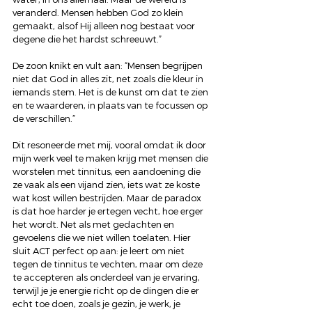
veranderd. Mensen hebben God zo klein 
gemaakt, alsof Hij alleen nog bestaat voor 
degene die het hardst schreeuwt.”
De zoon knikt en vult aan: “Mensen begrijpen 
niet dat God in alles zit, net zoals die kleur in 
iemands stem. Het is de kunst om dat te zien 
en te waarderen, in plaats van te focussen op 
de verschillen.”
Dit resoneerde met mij, vooral omdat ik door 
mijn werk veel te maken krijg met mensen die 
worstelen met tinnitus, een aandoening die 
ze vaak als een vijand zien, iets wat ze koste 
wat kost willen bestrijden. Maar de paradox 
is dat hoe harder je ertegen vecht, hoe erger 
het wordt. Net als met gedachten en 
gevoelens die we niet willen toelaten. Hier 
sluit ACT perfect op aan: je leert om niet 
tegen de tinnitus te vechten, maar om deze 
te accepteren als onderdeel van je ervaring, 
terwijl je je energie richt op de dingen die er 
echt toe doen, zoals je gezin, je werk, je 