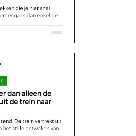
kken die je niet snel
verder gaan dan enkel de
prekken die...
n
LF
er dan alleen de
uit de trein naar
tend. De trein vertrekt uit
n het stille ontwaken van
..