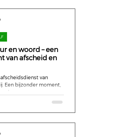
n
LF
eur en woord – een
t van afscheid en
afscheidsdienst van
ij. Een bijzonder moment,
nschap van...
n