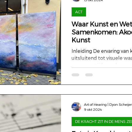
ACT
Waar Kunst en We
Samenkomen: Akoe
Kunst
Inleiding De ervaring van 
uitsluitend tot visuele w
een essentiële, vaak onopg
Art of Hearing | Dyon Scheije
9 okt 2024
DE KRACHT ZIT IN DE MENS ZE