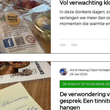
Vol verwachting kl
In deze donkere dagen, zowe
verlangen we meer dan ooi
momenten die warmte en.
Art of Hearing | Dyon Scheije
26 nov 2024
DE KRACHT ZIT IN DE MENS ZE
De verwondering v
gesprek: Een tinnit
hangen