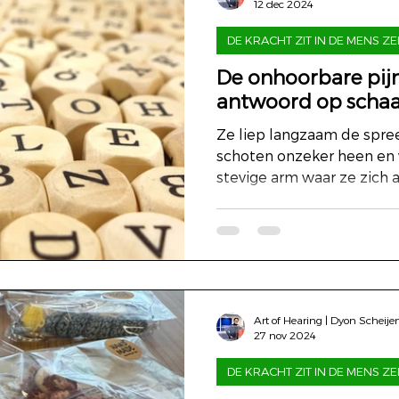
12 dec 2024
DE KRACHT ZIT IN DE MENS ZE
De onhoorbare pijn:
antwoord op scha
Ze liep langzaam de spre
schoten onzeker heen en 
stevige arm waar ze zich a
Art of Hearing | Dyon Scheije
27 nov 2024
DE KRACHT ZIT IN DE MENS ZE