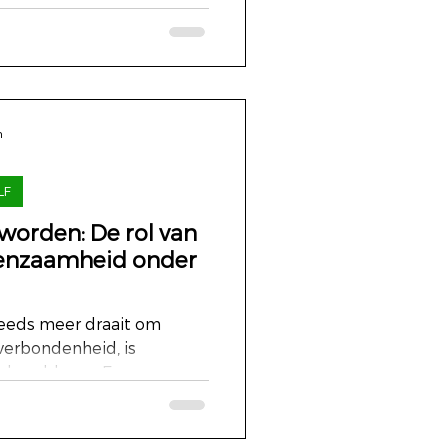
n
LF
worden: De rol van
 eenzaamheid onder
teeds meer draait om
verbondenheid, is
 probleem. Een...