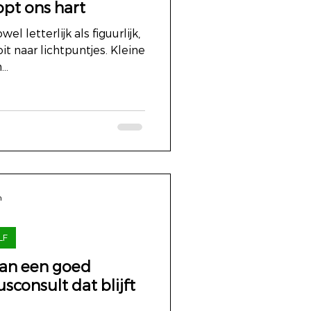
opt ons hart
l letterlijk als figuurlijk,
t naar lichtpuntjes. Kleine
..
n
LF
an een goed
usconsult dat blijft