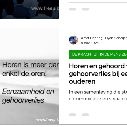
Art of Hearing | Dyon Scheije
8 nov 2024
DE KRACHT ZIT IN DE MENS ZE
Horen en gehoord 
gehoorverlies bij
ouderen
In een samenleving die s
communicatie en sociale 
eenzaamheid een groeiend