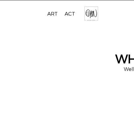
ART
ACT
WH
Welk