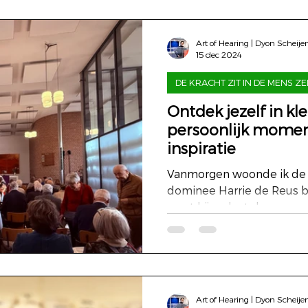
Art of Hearing | Dyon Scheije
15 dec 2024
DE KRACHT ZIT IN DE MENS ZE
Ontdek jezelf in kl
persoonlijk momen
inspiratie
Vanmorgen woonde ik de 
dominee Harrie de Reus b
want hij verlaat de gemee
Art of Hearing | Dyon Scheije