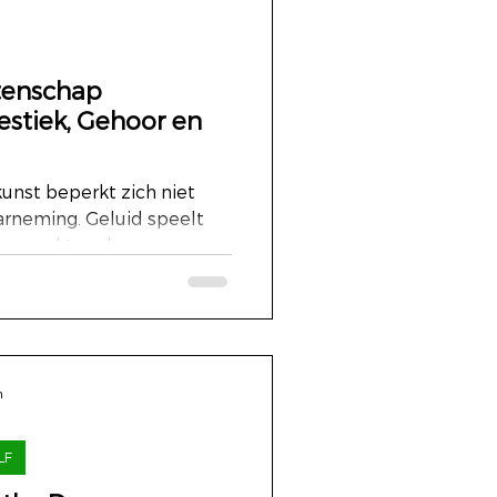
tenschap
stiek, Gehoor en
kunst beperkt zich niet
aarneming. Geluid speelt
emerkte rol...
n
LF