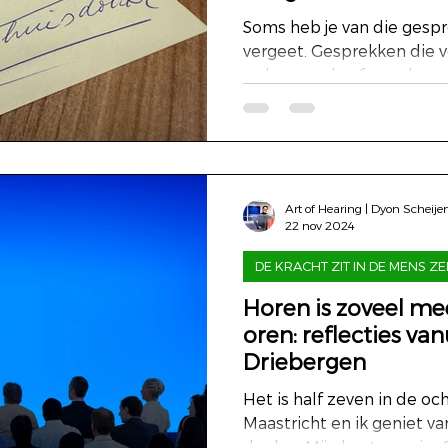
Soms heb je van die gespre
vergeet. Gesprekken die 
reden van de afspraak, ges
Art of Hearing | Dyon Scheije
22 nov 2024
DE KRACHT ZIT IN DE MENS ZE
Horen is zoveel me
oren: reflecties van
Driebergen
Het is half zeven in de och
Maastricht en ik geniet va
de dag. Mijn bestemming?.