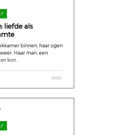
LF
 liefde als
amte
ekkamer binnen, haar ogen
weer. Haar man, een
an kon...
n
LF