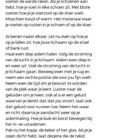
voeten de aarde raken. Als je schoenen aan 
hebt, hoe je voet in elke schoen zit. Met blote 
voeten hoe je je voetzool op de vloer voelt. 
Misschien koud of warm. Het materiaal waar 
je voeten op rusten in je schoen of op de vloer. 
Je benen naast elkaar. Let nu even op hoe je 
op je billen zit, hoe jouw lichaam op de stoel 
of bank rust.  
Haal even diep adem halen. Volg de stroming 
van de lucht in je lichaam. Adem even diep in 
en weer uit. Voel de stroming van de lucht in 
je lichaam gaan. Beweeg even met je rug en 
neem een rechte positie die voor jou fijn voelt. 
Neem even de tijd om je bewust te worden 
van de plek waar je bent. Luister naar de 
geluiden om je heen, ook al is er een geluid 
waarvan je denkt dat dat jou stoort, laat ook 
dat geluid voor nu even toe. Neem het waar 
en richt daarna je aandacht weer op je 
ademhaling. Hoe je buik en borst bewegen bij 
het in- en uitademen. 
Pak nu het kopje, de beker of het glas. Als je je 
ogen dicht hebt, laat degene die de tekst 