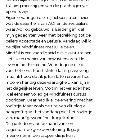
training meekrijg en van die prachtige eye-
openers zijn. 
Eigen ervaringen die mij hebben laten inzien 
wat de essentie is van ACT en de zes peilers 
waar ACT op gebouwd is. Eerder gaf ik al 
mijn gedachten weer met betrekking tot de 
peilers Acceptatie en Defusie. Vandaag wil ik 
de pijler Mindfulness met jullie delen. 
Mindful is een vaardigheid die je kunt trainen. 
Het is een manier van bewust ervaren. Het 
leven in het hier en nu. Voor degene die dit 
voor het eerst hoort klinkt dat erg zweverig, 
maar ik hoop dat ik je kan laten ervaren hoe 
mooi en handig deze vaardigheid kan zijn in 
het dagelijkse leven. Ooit in het verleden heb 
ik al eens een volledige Mindfulness cursus 
doorlopen. Daar had ik al de ervaring met het 
rozijntje. Maar zoals de titel van dit blog al 
aangeeft gaat het vandaag niet het rozijntje 
zijn, maar “gewoon” het kopje koffie. 
Dit ga ik doen aan de hand van een 
zogenaamde geleide-oefening. Ik ga je 
meenemen in de stappen die je kunt 