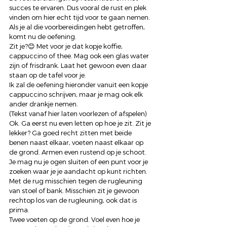
succes te ervaren. Dus vooral de rust en plek 
vinden om hier echt tijd voor te gaan nemen. 
Als je al die voorbereidingen hebt getroffen, 
komt nu de oefening.  
Zit je?😊 Met voor je dat kopje koffie, 
cappuccino of thee. Mag ook een glas water 
zijn of frisdrank. Laat het gewoon even daar 
staan op de tafel voor je. 
Ik zal de oefening hieronder vanuit een kopje 
cappuccino schrijven, maar je mag ook elk 
ander drankje nemen. 
(Tekst vanaf hier laten voorlezen of afspelen) 
Ok. Ga eerst nu even letten op hoe je zit. Zit je 
lekker? Ga goed recht zitten met beide 
benen naast elkaar, voeten naast elkaar op 
de grond. Armen even rustend op je schoot. 
Je mag nu je ogen sluiten of een punt voor je 
zoeken waar je je aandacht op kunt richten. 
Met de rug misschien tegen de rugleuning 
van stoel of bank. Misschien zit je gewoon 
rechtop los van de rugleuning, ook dat is 
prima. 
Twee voeten op de grond. Voel even hoe je 