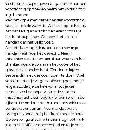
leest jou het kopje geven of ga met je handen 
voorzichtig op zoek en neem het voorzichtig 
in je handen.  
Pak het kopje met beide handen voorzichtig 
vast. Let op de warmte. Als het nog te heet is, 
zet het terug en wacht dan even totdat je 
het kunt oppakken. Of neem het zo in je 
handen dat het veilig voelt.  
Als het dus mogelijk is houd dit even in je 
handen vast, voel het gewicht. Neem 
misschien ook de temperatuur waar van het 
drankje. Voel de vorm van het kopje of het 
glas je in je handen hebt. Zonder te kijken, 
beste is dit met gesloten ogen te doen. Voel 
vooral nu met je vingers. Beweeg ook met je 
vingers zodat je de hele vorm tot je kan 
nemen. Voel de oppervlakte, de randen, 
misschien zelfs een opdruk of een reliëf in de 
zijkant. De onderkant, de rand, misschien een 
oortje wat er aan zit. Neem al dat waar. 
Breng nu voorzichtig het kopje naar je neus. 
Op een veilige afstand (indien nog heet) ruik 
je aan de koffie. Probeer vooral enkel je neus 