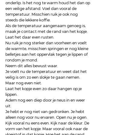
onderlip. Is het nog te warm houd het dan op 
een veilige afstand. Voel dan vooral de 
temperatuur. Misschien ruik je ook nog 
steeds die lekkere koffie. 
Als de temperatuur aangenaam genoeg is, 
maak je contact met de rand van het kopje. 
Laat het daar even rusten. 
Nu ruik je nog sterker dan voorheen en voelt 
de warmte, misschien springen er nog kleine 
belletjes aan het oppervlak tegen je lippen of 
rondom je mond. 
Neem dit alles bewust waar. 
Je voelt nu de temperatuur en weet dat het 
veilig is om zo een slokje te gaan nemen. 
Maar nog even niet. 
Laat het kopje even zo daar hangen op je 
lippen. 
Adem nog een diep door je neus in en weer 
uit. 
Je hebt er nog niet van gedronken. Je hebt 
alleen nog voor nu ervaren. Open nu je ogen. 
Kijk vooral nu eens even. Kijk naar de kleur. De 
vorm van het kopje. Maar vooral ook naar de 
vloeistof in dat kopje. Hoe het aan de rand 