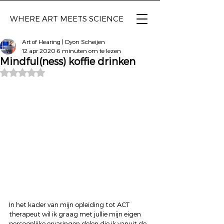
WHERE ART
MEETS SCIENCE
Art of Hearing | Dyon Scheijen
12 apr 2020
6 minuten om te lezen
Mindful(ness) koffie drinken
Beoordeeld met NaN uit 5 sterren.
In het kader van mijn opleiding tot ACT 
therapeut wil ik graag met jullie mijn eigen 
persoonlijke ervaringen delen die ik vanuit de 