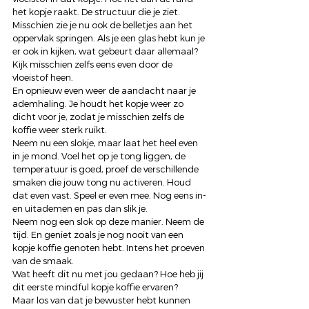
het kopje raakt. De structuur die je ziet. 
Misschien zie je nu ook de belletjes aan het 
oppervlak springen. Als je een glas hebt kun je 
er ook in kijken, wat gebeurt daar allemaal? 
Kijk misschien zelfs eens even door de 
vloeistof heen. 
En opnieuw even weer de aandacht naar je 
ademhaling. Je houdt het kopje weer zo 
dicht voor je, zodat je misschien zelfs de 
koffie weer sterk ruikt. 
Neem nu een slokje, maar laat het heel even 
in je mond. Voel het op je tong liggen, de 
temperatuur is goed, proef de verschillende 
smaken die jouw tong nu activeren. Houd 
dat even vast. Speel er even mee. Nog eens in- 
en uitademen en pas dan slik je. 
Neem nog een slok op deze manier. Neem de 
tijd. En geniet zoals je nog nooit van een 
kopje koffie genoten hebt. Intens het proeven 
van de smaak. 
Wat heeft dit nu met jou gedaan? Hoe heb jij 
dit eerste mindful kopje koffie ervaren? 
Maar los van dat je bewuster hebt kunnen 