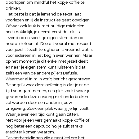
doorlopen om mindful het kopje koffie te 
drinken. 
Het beste is dat je iemand de tekst laat 
voorlezen en jij de instructies gaat opvolgen. 
Of wat ook leuk is, met huidige middelen 
heel makkelijk, je neemt eerst de tekst al 
lezend op en speelt je eigen stem dan op 
hoofdtelefoon af. Doe dit vooral met respect 
voor jezelf. Jezelf terughoren is vreemd, dat is 
voor iedereen in het begin even wennen. Maar 
op het moment je dit enkel met jezelf deelt 
en naar je eigen stem kunt luisteren is dat 
zelfs een van de andere pijlers Defusie. 
Waarover al in mijn vorig bericht geschreven.  
Belangrijk voor deze oefening is dat je er de 
tijd voor gaat nemen, een plek zoekt waar je 
gedurende deze ervaring niet onderbroken 
zal worden door een ander in jouw 
omgeving. Zoek een plek waar jij je fijn voelt. 
Waar je even een tijd kunt gaan zitten. 
Met voor je een vers gemaakt kopje koffie of 
nog beter een cappuccino, je zult straks 
erachter komen waarom. 
De voorbereidingen zijn essentieel om het 