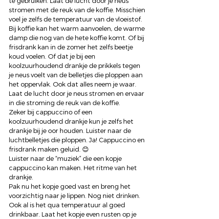
te gebruiken. Laat de lucht door je neus 
stromen met de reuk van de koffie. Misschien 
voel je zelfs de temperatuur van de vloeistof. 
Bij koffie kan het warm aanvoelen, de warme 
damp die nog van de hete koffie komt. Of bij 
frisdrank kan in de zomer het zelfs beetje 
koud voelen. Of dat je bij een 
koolzuurhoudend drankje de prikkels tegen 
je neus voelt van de belletjes die ploppen aan 
het oppervlak. Ook dat alles neem je waar. 
Laat de lucht door je neus stromen en ervaar 
in die stroming de reuk van de koffie. 
Zeker bij cappuccino of een 
koolzuurhoudend drankje kun je zelfs het 
drankje bij je oor houden. Luister naar de 
luchtbelletjes die ploppen. Ja! Cappuccino en 
frisdrank maken geluid. 😊 
Luister naar de “muziek” die een kopje 
cappuccino kan maken. Het ritme van het 
drankje. 
Pak nu het kopje goed vast en breng het 
voorzichtig naar je lippen. Nog niet drinken. 
Ook al is het qua temperatuur al goed 
drinkbaar. Laat het kopje even rusten op je 