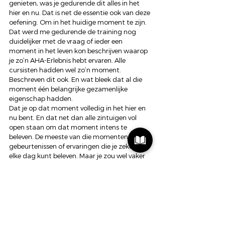
genieten, was je gedurende dit alles in het 
hier en nu. Dat is net de essentie ook van deze 
oefening. Om in het huidige moment te zijn. 
Dat werd me gedurende de training nog 
duidelijker met de vraag of ieder een 
moment in het leven kon beschrijven waarop 
je zo’n AHA-Erlebnis hebt ervaren. Alle 
cursisten hadden wel zo’n moment. 
Beschreven dit ook. En wat bleek dat al die 
moment één belangrijke gezamenlijke 
eigenschap hadden.  
Dat je op dat moment volledig in het hier en 
nu bent. En dat net dan alle zintuigen vol 
open staan om dat moment intens te 
beleven. De meeste van die momenten zijn 
gebeurtenissen of ervaringen die je zeker niet 
elke dag kunt beleven. Maar je zou wel vaker 
bewuster in het hier en nu kunnen leven. 
Intenser van momenten kunnen genieten. De 
kern van een mindful leven leiden. Een van de 
pijlers van ACT. 
Wordt vervolgd.
#gezondheidszorg
#rijk
#liefde
#blog
#zorg
#dankbaar
#mens
#ACT
#inspireren
#Passie