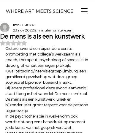
WHERE ART
MEETS SCIENCE
info2761074
23 nov 2022
2 minuten om te lezen
De mens is als een kunstwerk
Beoordeeld met NaN uit 5 sterren.
Gisterenavond een bijzondere eerste 
ontmoeting met collega’s werkzaam als 
coach, therapeut, psycholoog of specialist in 
de zorg of vanuit een eigen praktijk.  
Kwaliteitskring/intervisiegroep Limburg, een 
gemêleerd gezelschap wat deze groep 
sowieso al bijzonder boeiend maakt. 
Bij iedere professional deze avond aanwezig 
staat hoog in het vaandel: De mens centraal. 
De mens als een kunstwerk, uniek en 
bijzonder. Met groot respect voor de persoon 
tegenover je. 
In de psychotherapie in welke vorm ook, 
wordt dat nog eens benadrukt op moment 
je de kunst van het gesprek verstaat. 