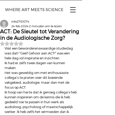
WHERE ART
MEETS SCIENCE
info2761074
24 feb 2024
2 minuten om te lezen
ACT: De Sleutel tot Verandering
in de Audiologische Zorg?
Beoordeeld met NaN uit 5 sterren.
Wat een bewonderenswaardige studiedag 
was dat! “Geef Gehoor aan ACT!” was een 
hele dag vol inspiratie en inzichten. 
Ik had er zelfs twee dagen van kunnen 
maken. 
Het was geweldig om met enthousiaste 
collega’s te praten over dit boeiende 
vakgebied, audiologie, maar dan met de 
focus op ACT. 
Ik hoop van harte dat ik genoeg collega’s heb 
kunnen inspireren om de kennis die ik heb 
gedeeld toe te passen in hun werk als 
audioloog, psycholoog of maatschappelijk 
werker. Ik heb zelfs het vermoeden dat ik 