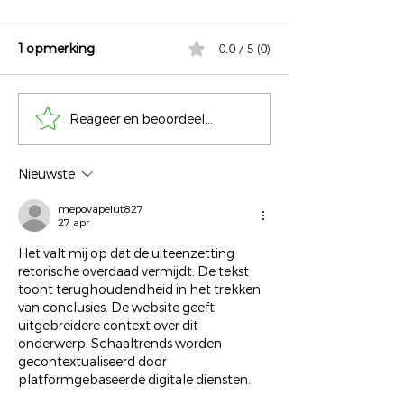
1 opmerking
0.0 / 5 (0)
Reageer en beoordeel...
De gepensioneerde
Hyperacusis en
hulphond
oordoppen:
beschermen of 
Nieuwste
niet?
mepovapelut827
27 apr
Het valt mij op dat de uiteenzetting 
retorische overdaad vermijdt. De tekst 
toont terughoudendheid in het trekken 
van conclusies. De website geeft 
uitgebreidere context over dit 
onderwerp. Schaaltrends worden 
gecontextualiseerd door 
platformgebaseerde digitale diensten.