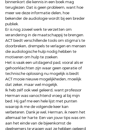
binnenkort die kennis in een boek mag 
teruglezen. Dat is geen probleem, want hoe 
meer we deze informatie delen, hoe 
bekender de audiologie wordt bij een breder 
publiek. 
Er is nog zoveel werk te verzetten om 
verandering in de maatschappij te brengen. 
ACT biedt verschillende tools om stigma’s te 
doorbreken, drempels te verlagen en mensen 
die audiologische hulp nodig hebben te 
motiveren om hulp te zoeken. 
Het is vaak een uitdagend pad, vooral als er 
gehoorklachten zijn waar geen operatie of 
technische oplossing nu mogelijk is biedt 
ACT mooie nieuwe mogelijkheden, moeilijk 
dat zeker, maar wel mogelijk. 
Ik heb zelf ook veel geleerd, want professor 
Herman was vanochtend vroeg al bij mijn 
bed. Hij gaf me een hele lijst met punten 
waarop ik me de volgende keer kan 
verbeteren. Dank je wel, Herman, ik neem het 
allemaal ter harte. Een van jouw tips was om 
aan het einde van de bijeenkomst de 
deelnemers te vragen wat ze hebben geleerd 