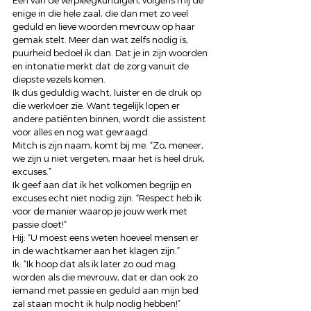
Een van de verpleegkundigen, volgens mij de 
enige in die hele zaal, die dan met zo veel 
geduld en lieve woorden mevrouw op haar 
gemak stelt. Meer dan wat zelfs nodig is, 
puurheid bedoel ik dan. Dat je in zijn woorden 
en intonatie merkt dat de zorg vanuit de 
diepste vezels komen. 
Ik dus geduldig wacht, luister en de druk op 
die werkvloer zie. Want tegelijk lopen er 
andere patiënten binnen, wordt die assistent 
voor alles en nog wat gevraagd. 
Mitch is zijn naam, komt bij me. “Zo, meneer, 
we zijn u niet vergeten, maar het is heel druk, 
excuses.” 
Ik geef aan dat ik het volkomen begrijp en 
excuses echt niet nodig zijn. “Respect heb ik 
voor de manier waarop je jouw werk met 
passie doet!” 
Hij: “U moest eens weten hoeveel mensen er 
in de wachtkamer aan het klagen zijn.” 
Ik: “Ik hoop dat als ik later zo oud mag 
worden als die mevrouw, dat er dan ook zo 
iemand met passie en geduld aan mijn bed 
zal staan mocht ik hulp nodig hebben!” 