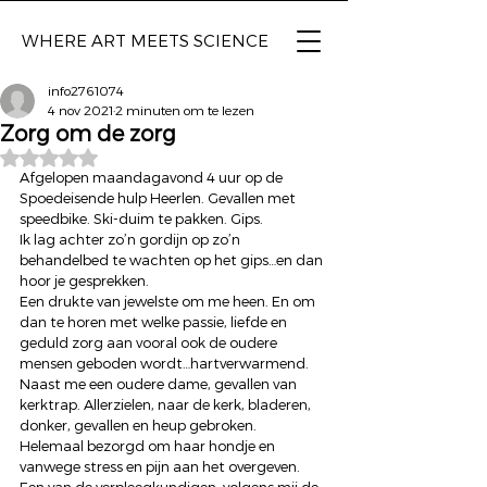
WHERE ART
MEETS SCIENCE
info2761074
4 nov 2021
2 minuten om te lezen
Zorg om de zorg
Beoordeeld met NaN uit 5 sterren.
Afgelopen maandagavond 4 uur op de 
Spoedeisende hulp Heerlen. Gevallen met 
speedbike. Ski-duim te pakken. Gips. 
Ik lag achter zo’n gordijn op zo’n 
behandelbed te wachten op het gips…en dan 
hoor je gesprekken. 
Een drukte van jewelste om me heen. En om 
dan te horen met welke passie, liefde en 
geduld zorg aan vooral ook de oudere 
mensen geboden wordt…hartverwarmend. 
Naast me een oudere dame, gevallen van 
kerktrap. Allerzielen, naar de kerk, bladeren, 
donker, gevallen en heup gebroken. 
Helemaal bezorgd om haar hondje en 
vanwege stress en pijn aan het overgeven. 