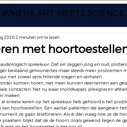
WHERE ART
MEETS SCIENCE
ug 2020
2 minuten om te lezen
ren met hoortoestelle
 uit 5 sterren.
audiologisch spreekuur. Dat wil zeggen jong en oud, plotsel
anger bestaand gehoorverlies maar steeds meer problemen m
uur met zoveel verschillende vragen en verhalen. 
t minder kunnen horen, niet meer kunnen deelnemen aan ges
iale contacten. Net nu waar mondkapjes, plexiglas en afst
er maken. 
 al enkele keren op het spreekuur heb gehoord is het prob
k van hoortoestellen. Een aantal patiënten die aangeven het 
oment ze gaan telefoneren. Als ik dan vraag hoe ze de hoo
r plaatsen, blijkt dat de de hoorn, zoals gewend, tegen de 
s met als het hoortoestel in het oor zit. 