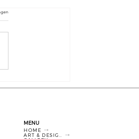
ngen
racusis en oordoppen:
hermen of juist niet?
MENU
HOME
ART & DESIGN