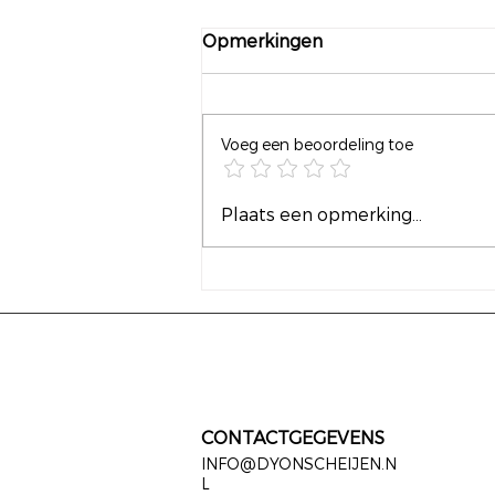
Opmerkingen
Voeg een beoordeling toe
Vrijheid begint bij een
Plaats een opmerking...
keuze hebben
CONTACTGEGEVENS
INFO@DYONSCHEIJEN.N
L