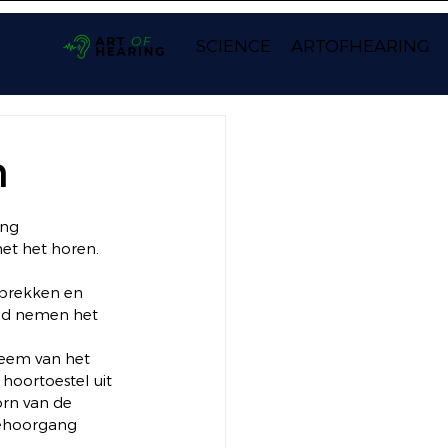
SCIENCE
ARTOFHEARING
n
ing 
et het horen. 
prekken en 
and nemen het 
leem van het 
hoortoestel uit 
rn van de 
gehoorgang 