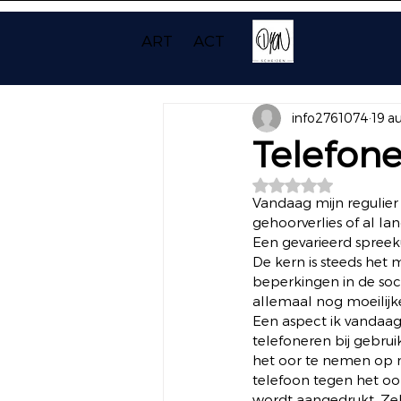
ART
ACT
info2761074
19 a
Telefone
Beoordeeld met NaN
Vandaag mijn regulier 
gehoorverlies of al l
Een gevarieerd spreek
De kern is steeds he
beperkingen in de soc
allemaal nog moeilijk
Een aspect ik vandaag
telefoneren bij gebrui
het oor te nemen op m
telefoon tegen het oo
wordt aangedrukt. Zelf