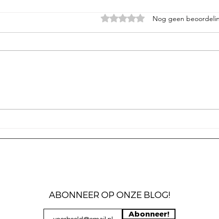
Beoordeeld met 0 uit 5 sterren.
Nog geen beoordeli
De gepensioneerde
Hype
hulphond
besc
ABONNEER OP ONZE BLOG!
Abonneer!