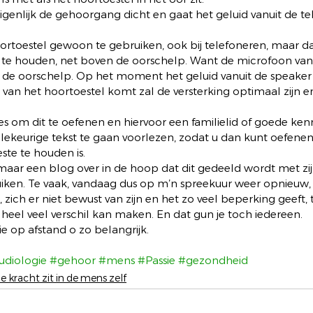
igenlijk de gehoorgang dicht en gaat het geluid vanuit de t
oortoestel gewoon te gebruiken, ook bij telefoneren, maar d
r te houden, net boven de oorschelp. Want de microfoon van
n de oorschelp. Op het moment het geluid vanuit de speaker
 van het hoortoestel komt zal de versterking optimaal zijn en
ies om dit te oefenen en hiervoor een familielid of goede kenn
llekeurige tekst te gaan voorlezen, zodat u dan kunt oefene
ste te houden is. 
r maar een blog over in de hoop dat dit gedeeld wordt met zij
iken. Te vaak, vandaag dus op m’n spreekuur weer opnieuw, 
 zich er niet bewust van zijn en het zo veel beperking geeft, 
heel veel verschil kan maken. En dat gun je toch iedereen. 
 op afstand o zo belangrijk. 
udiologie
#gehoor
#mens
#Passie
#gezondheid
e kracht zit in de mens zelf