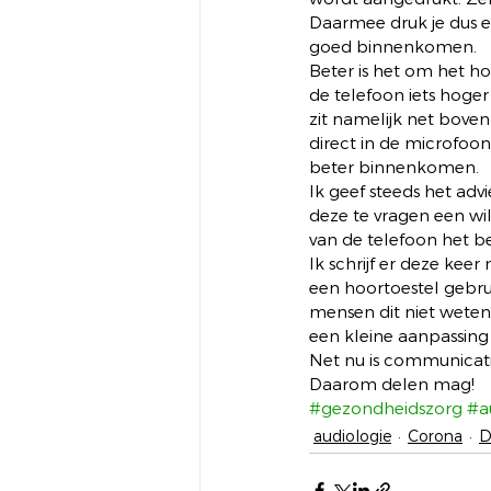
Daarmee druk je dus e
goed binnenkomen. 
Beter is het om het h
de telefoon iets hoge
zit namelijk net bove
direct in de microfoon
beter binnenkomen. 
Ik geef steeds het adv
deze te vragen een wi
van de telefoon het be
Ik schrijf er deze kee
een hoortoestel gebru
mensen dit niet weten,
een kleine aanpassing 
Net nu is communicatie
Daarom delen mag!
#gezondheidszorg
#a
audiologie
Corona
D