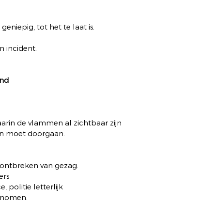
 geniepig, tot het te laat is.
n incident.
and
aarin de vlammen al zichtbaar zijn
on moet doorgaan.
t ontbreken van gezag.
ers
politie letterlijk
enomen.