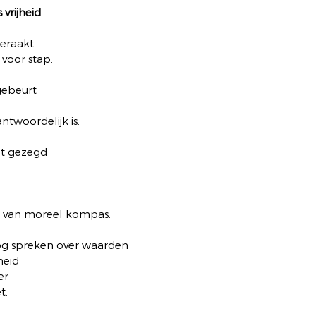
vrijheid
eraakt.
 voor stap.
gebeurt
twoordelijk is.
it gezegd
s van moreel kompas.
nog spreken over waarden
heid
er
t.