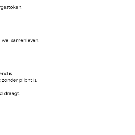
ergestoken.
 wel samenleven.
nd is.
 zonder plicht is.
d draagt.