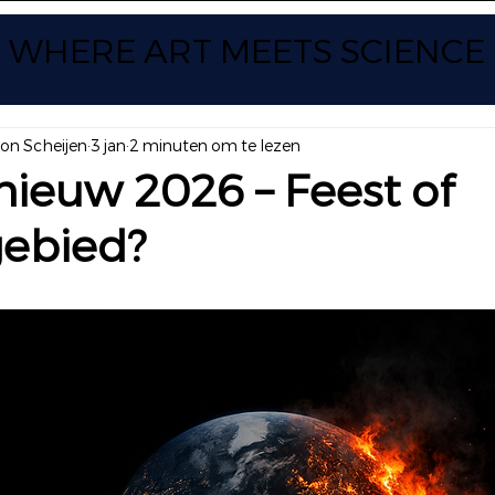
WHERE ART
MEETS SCIENCE
yon Scheijen
3 jan
2 minuten om te lezen
ieuw 2026 – Feest of
gebied?
 uit 5 sterren.