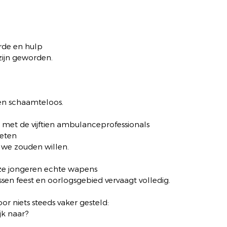
rde en hulp
zijn geworden.
en schaamteloos.
g met de vijftien ambulanceprofessionals
ieten
s we zouden willen.
ze jongeren echte wapens
sen feest en oorlogsgebied vervaagt volledig.
or niets steeds vaker gesteld:
jk naar?