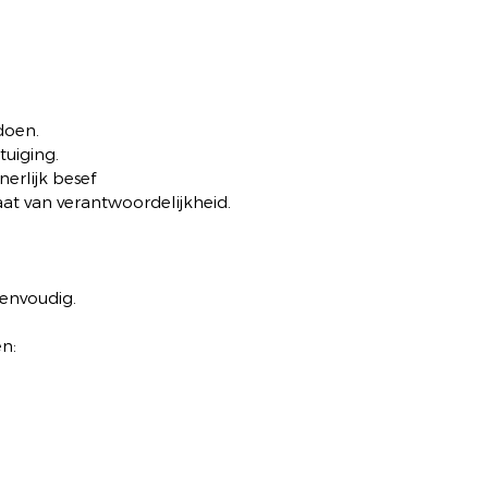
doen.
tuiging.
nerlijk besef
taat van verantwoordelijkheid.
eenvoudig.
en: