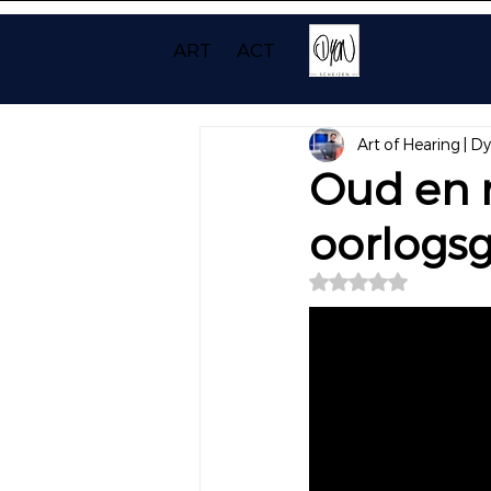
ART
ACT
Art of Hearing | D
Oud en n
oorlogs
Beoordeeld met NaN