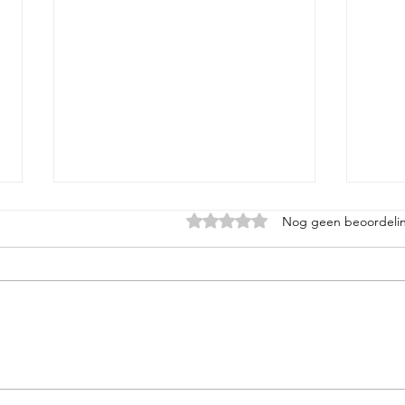
Beoordeeld met 0 uit 5 sterren.
Nog geen beoordeli
De w
Vrijheid begint bij een
keuze hebben