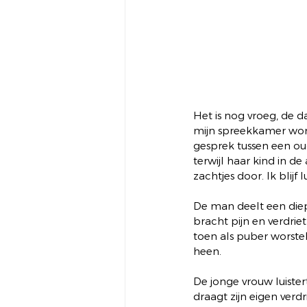
Het is nog vroeg, de da
mijn spreekkamer word
gesprek tussen een ou
terwijl haar kind in
zachtjes door. Ik blijf
De man deelt een diep v
bracht pijn en verdriet
toen als puber worst
heen.
De jonge vrouw luiste
draagt zijn eigen verdri