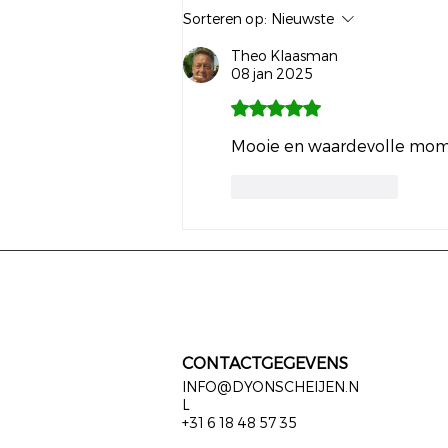
Sorteren op:
Nieuwste
Theo Klaasman
08 jan 2025
Beoordeeld met 5 uit 5 sterre
Mooie en waardevolle mom
Like
Reageren
CONTACTGEGEVENS
INFO@DYONSCHEIJEN.N
L
+31 6 18 48 57 35