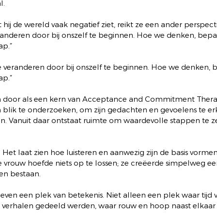
l.
 hij de wereld vaak negatief ziet, reikt ze een ander perspecti
anderen door bij onszelf te beginnen. Hoe we denken, bepa
ap.”
veranderen door bij onszelf te beginnen. Hoe we denken, 
ap.”
 door als een kern van Acceptance and Commitment Therap
n blik te onderzoeken, om zijn gedachten en gevoelens te e
itten. Vanuit daar ontstaat ruimte om waardevolle stappen te z
Het laat zien hoe luisteren en aanwezig zijn de basis vorme
 vrouw hoefde niets op te lossen; ze creëerde simpelweg een
n bestaan.
en een plek van betekenis. Niet alleen een plek waar tijd v
 verhalen gedeeld werden, waar rouw en hoop naast elkaar