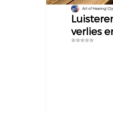
Art of Hearing | D
Luistere
verlies 
Beoordeeld met NaN