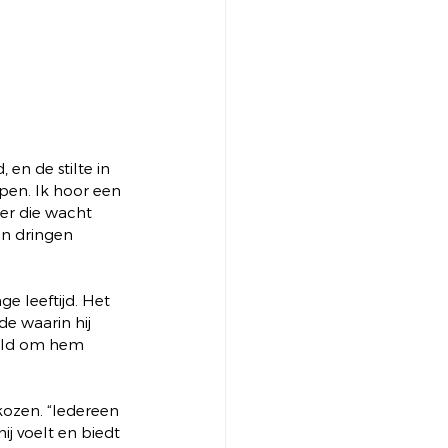
en de stilte in 
pen. Ik hoor een 
er die wacht 
n dringen 
e leeftijd. Het 
de waarin hij 
reld om hem 
kozen. “Iedereen 
hij voelt en biedt 