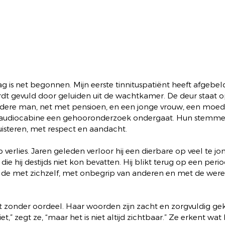
g is net begonnen. Mijn eerste tinnituspatiënt heeft afgebeld, 
t gevuld door geluiden uit de wachtkamer. De deur staat o
dere man, net met pensioen, en een jonge vrouw, een moed
 de audiocabine een gehooronderzoek ondergaat. Hun stemme
 luisteren, met respect en aandacht.
erlies. Jaren geleden verloor hij een dierbare op veel te jong
 die hij destijds niet kon bevatten. Hij blikt terug op een perio
elde met zichzelf, met onbegrip van anderen en met de we
rt zonder oordeel. Haar woorden zijn zacht en zorgvuldig ge
et,” zegt ze, “maar het is niet altijd zichtbaar.” Ze erkent wat 