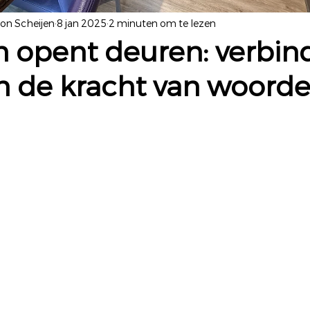
yon Scheijen
8 jan 2025
2 minuten om te lezen
n opent deuren: verbin
en de kracht van woord
 uit 5 sterren.