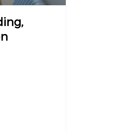
ding,
en