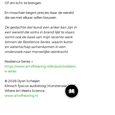
Of om licht te brengen.
En misschien begint precies daar de wereld 
die we met elkaar willen bouwen.
De gedachte dat kunst een anker kan zijn in 
een wereld die soms in brand lijkt te staan, 
vormt ook de basis van mijn recente werk 
binnen de Resilience Series, waarin kunst 
en wetenschap samenkomen in een 
onderzoek naar menselijke veerkracht.
Resilience Series →
https://www.artofhearing.nl/en/post/resilienc
e-series
© 2026 Dyon Scheijen
Klinisch fysicus audioloog | Kunstenaar | ACT
Where Art Meets Science
www.artofhearing.nl
Where ART meets SCIENCE
Actualiteit