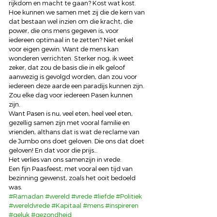
rijkdom en macht te gaan? Kost wat kost. 
Hoe kunnen we samen met zij die de kern van 
dat bestaan wel inzien om die kracht, die 
power, die ons mens gegeven is, voor 
iedereen optimaal in te zetten? Niet enkel 
voor eigen gewin. Want de mens kan 
wonderen verrichten. Sterker nog, ik weet 
zeker, dat zou de basis die in elk geloof 
aanwezig is gevolgd worden, dan zou voor 
iedereen deze aarde een paradijs kunnen zijn. 
Zou elke dag voor iedereen Pasen kunnen 
zijn. 
Want Pasen is nu, veel eten, heel veel eten, 
gezellig samen zijn met vooral familie en 
vrienden, althans dat is wat de reclame van 
de Jumbo ons doet geloven. Die ons dat doet 
geloven! En dat voor die prijs… 
Het verlies van ons samenzijn in vrede. 
Een fijn Paasfeest, met vooral een tijd van 
bezinning gewenst, zoals het ooit bedoeld 
was.
#Ramadan
#wereld
#vrede
#liefde
#Politiek
#wereldvrede
#Kapitaal
#mens
#inspireren
#geluk
#gezondheid