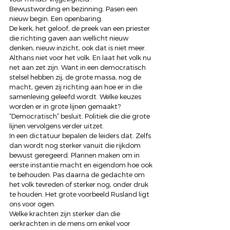
Bewustwording en bezinning. Pasen een 
nieuw begin. Een openbaring. 
De kerk, het geloof, de preek van een priester 
die richting gaven aan wellicht nieuw 
denken, nieuw inzicht, ook dat is niet meer. 
Althans niet voor het volk. En laat het volk nu 
net aan zet zijn. Want in een democratisch 
stelsel hebben zij, de grote massa, nog de 
macht, geven zij richting aan hoe er in die 
samenleving geleefd wordt. Welke keuzes 
worden er in grote lijnen gemaakt? 
“Democratisch” besluit. Politiek die die grote 
lijnen vervolgens verder uitzet. 
In een dictatuur bepalen de leiders dat. Zelfs 
dan wordt nog sterker vanuit die rijkdom 
bewust geregeerd. Plannen maken om in 
eerste instantie macht en eigendom hoe ook 
te behouden. Pas daarna de gedachte om 
het volk tevreden of sterker nog, onder druk 
te houden. Het grote voorbeeld Rusland ligt 
ons voor ogen. 
Welke krachten zijn sterker dan die 
oerkrachten in de mens om enkel voor 