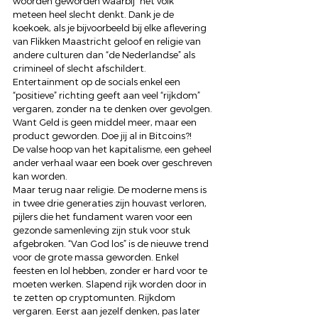
woorden geworden waarbij “het volk” 
meteen heel slecht denkt. Dank je de 
koekoek, als je bijvoorbeeld bij elke aflevering 
van Flikken Maastricht geloof en religie van 
andere culturen dan “de Nederlandse” als 
crimineel of slecht afschildert. 
Entertainment op de socials enkel een 
“positieve” richting geeft aan veel “rijkdom” 
vergaren, zonder na te denken over gevolgen. 
Want Geld is geen middel meer, maar een 
product geworden. Doe jij al in Bitcoins?!  
De valse hoop van het kapitalisme, een geheel 
ander verhaal waar een boek over geschreven 
kan worden. 
Maar terug naar religie. De moderne mens is 
in twee drie generaties zijn houvast verloren, 
pijlers die het fundament waren voor een 
gezonde samenleving zijn stuk voor stuk 
afgebroken. “Van God los” is de nieuwe trend 
voor de grote massa geworden. Enkel 
feesten en lol hebben, zonder er hard voor te 
moeten werken. Slapend rijk worden door in 
te zetten op cryptomunten. Rijkdom 
vergaren. Eerst aan jezelf denken, pas later 