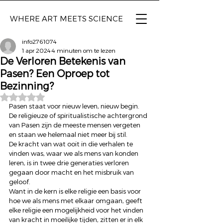
WHERE ART
MEETS SCIENCE
info2761074
1 apr 2024
4 minuten om te lezen
De Verloren Betekenis van
Pasen? Een Oproep tot
Bezinning?
Beoordeeld met NaN uit 5 sterren.
Pasen staat voor nieuw leven, nieuw begin. 
De religieuze of spiritualistische achtergrond 
van Pasen zijn de meeste mensen vergeten 
en staan we helemaal niet meer bij stil. 
De kracht van wat ooit in die verhalen te 
vinden was, waar we als mens van konden 
leren, is in twee drie generaties verloren 
gegaan door macht en het misbruik van 
geloof. 
Want in de kern is elke religie een basis voor 
hoe we als mens met elkaar omgaan, geeft 
elke religie een mogelijkheid voor het vinden 
van kracht in moeilijke tijden, zitten er in elk 