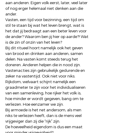
aan anderen. Eigen volk eerst, later, veel later 
of nog erger helemaal niet denken aan die 
ander. 
Vasten, een tijd voor bezinning, een tijd om 
stil te staan bij wat het leven brengt, wat is 
het dat jij bedraagt aan een beter leven voor 
de ander? Waarom ben jij hier op aarde?! Wat 
is de zin of onzin van het leven? 
Bij dit ritueel hoort namelijk ook het geven 
van brood en drinken aan anderen, samen 
delen. Na vasten komt steeds terug het 
doneren. Anderen helpen die in nood zijn. 
Vastenacties zijn gebruikelijk gedurende en 
zeker na vastentijd. Ook niet voor niks. 
Rijkdom, welvaart schijnt namelijk een 
graadmeter te zijn voor het individualiseren 
van een samenleving, hoe rijker het volk is, 
hoe minder er wordt gegeven, bang om te 
verliezen. Hoe eenzamer we zijn.  
Bij armoede is het net andersom, als men 
niks te verliezen heeft, dan is de mens veel 
vrijgeviger dan zij die “rijk” zijn.  
De hoeveelheid eigendom is dus een maat 
voor minder vrijgevigheid? 