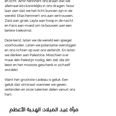
en licht. Amir herinnert ons eraan dat we 
allemaal iets koninklijks in ons dragen. Nour 
laat zien dat we het licht kunnen zijn in de 
wereld. Elias herinnert ons aan vertrouwen, 
Zaid aan groei, Layla aan hoop in de nacht 
en Faris aan moed om te bouwen aan een 
betere toekomst.
Deze kerst, laten we de wereld een spiegel 
voorhouden. Laten we polarisatie overstijgen 
en ons richten op wat ons verbindt. En laten 
we denken aan Palestina. Misschien is er 
maar één Palestijn nodig, één ziel, die dit 
leest en het mooiste geschenk in zichzelf 
ontdekt.
Want het grootste cadeau is geluk. Een 
geluk dat ontstaat wanneer we geven, 
verbinden en onze talenten delen vanuit ons 
hart.
مرآة عيد الميلاد: الهدية الأعظم