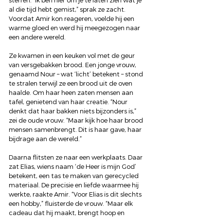
sterren. “Ik ben hier om je te laten zien wat je 
al die tijd hebt gemist,” sprak ze zacht. 
Voordat Amir kon reageren, voelde hij een 
warme gloed en werd hij meegezogen naar 
een andere wereld.
Ze kwamen in een keuken vol met de geur 
van versgebakken brood. Een jonge vrouw, 
genaamd Nour – wat ‘licht’ betekent – stond 
te stralen terwijl ze een brood uit de oven 
haalde. Om haar heen zaten mensen aan 
tafel, genietend van haar creatie. “Nour 
denkt dat haar bakken niets bijzonders is,” 
zei de oude vrouw. “Maar kijk hoe haar brood 
mensen samenbrengt. Dit is haar gave, haar 
bijdrage aan de wereld.”
Daarna flitsten ze naar een werkplaats. Daar 
zat Elias, wiens naam ‘de Heer is mijn God’ 
betekent, een tas te maken van gerecycled 
materiaal. De precisie en liefde waarmee hij 
werkte, raakte Amir. “Voor Elias is dit slechts 
een hobby,” fluisterde de vrouw. “Maar elk 
cadeau dat hij maakt, brengt hoop en 