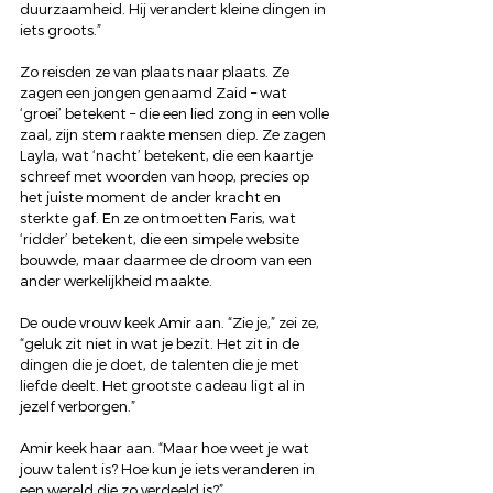
duurzaamheid. Hij verandert kleine dingen in 
iets groots.”
Zo reisden ze van plaats naar plaats. Ze 
zagen een jongen genaamd Zaid – wat 
‘groei’ betekent – die een lied zong in een volle 
zaal, zijn stem raakte mensen diep. Ze zagen 
Layla, wat ‘nacht’ betekent, die een kaartje 
schreef met woorden van hoop, precies op 
het juiste moment de ander kracht en 
sterkte gaf. En ze ontmoetten Faris, wat 
‘ridder’ betekent, die een simpele website 
bouwde, maar daarmee de droom van een 
ander werkelijkheid maakte.
De oude vrouw keek Amir aan. “Zie je,” zei ze, 
“geluk zit niet in wat je bezit. Het zit in de 
dingen die je doet, de talenten die je met 
liefde deelt. Het grootste cadeau ligt al in 
jezelf verborgen.”
Amir keek haar aan. “Maar hoe weet je wat 
jouw talent is? Hoe kun je iets veranderen in 
een wereld die zo verdeeld is?”