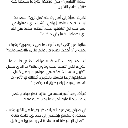
اسمه “الفارس” – يبني موقعًا إلكترونيًا بسيطًا لكنه 
حقق أحلام الآخرين.
نظرت المرأة إلى أمير وقالت: “هل ترى؟ السعادة 
ليست فيما تملكه. إنها في الأشياء التي تفعلها، في 
المواهب التي تشاركها بحب. أعظم هدية هي تلك 
التي تحملها بالفعل في داخلك.”
سألها أمير: “لكن كيف أعرف ما هي موهبتي؟ وكيف 
يمكنني أن أُحدث تغييرًا في عالم مليء بالانقسامات؟”
ابتسمت وقالت: “استخدم مرآتك. انظر في قلبك. ما 
الشيء الذي تفعله بحب ودون عناء؟ ما الذي يجعل 
الآخرين سعداء؟ هذه هي مواهبك. ومن خلال 
مشاركتها، تربط نفسك بالآخرين. أفعالك لها تأثير – ما 
تقدمه يعود إليك بطرق لا تتوقعها.”
فجأة، وجد أمير نفسه في منزله. نظر حوله وشعر 
بدفء يملأ قلبه. أدرك ما يجب عليه فعله.
في صباح يوم عيد الميلاد، خبز رغيفًا من الخبز، وكتب 
بطاقة، واستمع بإخلاص إلى صديق. جلبت هذه 
الأفعال البسيطة له سعادة لم يشعر بها من قبل.