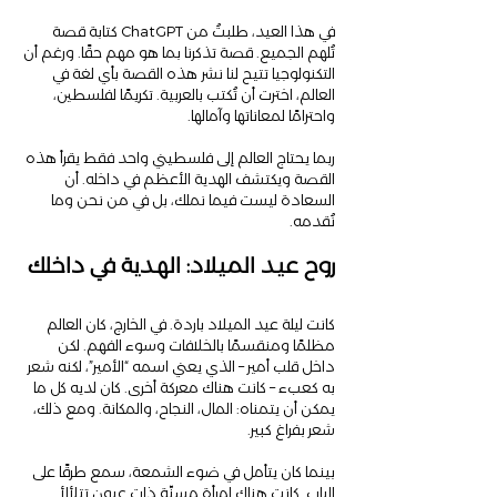
في هذا العيد، طلبتُ من ChatGPT كتابة قصة 
تُلهم الجميع. قصة تذكرنا بما هو مهم حقًا. ورغم أن 
التكنولوجيا تتيح لنا نشر هذه القصة بأي لغة في 
العالم، اخترت أن تُكتب بالعربية. تكريمًا لفلسطين، 
واحترامًا لمعاناتها وآمالها.
ربما يحتاج العالم إلى فلسطيني واحد فقط يقرأ هذه 
القصة ويكتشف الهدية الأعظم في داخله. أن 
السعادة ليست فيما نملك، بل في من نحن وما 
نُقدمه.
روح عيد الميلاد: الهدية في داخلك
كانت ليلة عيد الميلاد باردة. في الخارج، كان العالم 
مظلمًا ومنقسمًا بالخلافات وسوء الفهم. لكن 
داخل قلب أمير – الذي يعني اسمه “الأمير”، لكنه شعر 
به كعبء – كانت هناك معركة أخرى. كان لديه كل ما 
يمكن أن يتمناه: المال، النجاح، والمكانة. ومع ذلك، 
شعر بفراغ كبير.
بينما كان يتأمل في ضوء الشمعة، سمع طرقًا على 
الباب. كانت هناك امرأة مسنّة ذات عيون تتلألأ 