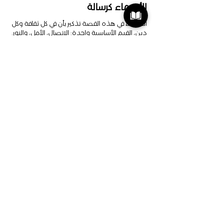
الأسماء كرسالة
الأسماء في هذه القصة تذكير بأن في كل ثقافة وكل 
دين، القيم الأساسية واحدة: الاتصال، الأمل، والنور. 
أمير يذكرنا بأننا جميعًا نحمل شيئًا مميزًا في داخلنا. 
نور تظهر لنا أننا يمكن أن نكون الضوء في هذا العالم. 
إلياس يذكرنا بالثقة، زيد بالنمو، ليلى بالأمل في الليل، 
وفارس بالشجاعة لبناء مستقبل أفضل.
ربما يقرأ هذه القصة فلسطيني واحد فقط، يجد 
فيها الهدية الأعظم في داخله. لأن أعظم هدية هي 
السعادة. السعادة التي تأتي من العطاء، والتواصل، 
ومشاركة مواهبنا بقلوبنا.
Picture: Designed by Freepik | 
www.freepik.com
De kracht zit in de mens zelf
ACT
ChatGPT