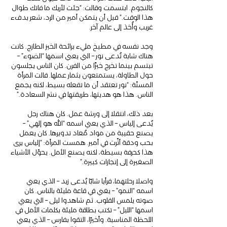
كالنجوم. ابتسمت وقالت: “جئت لأريك ما فاتك طوال 
هذا الوقت.” قبل أن يتمكن أمير من الرد، شعر بدفء 
غريب وأُخذ إلى عالم آخر.
وجد نفسه في مطبخ مليء برائحة الخبز الطازج. كانت 
هناك شابة تُدعى نور – التي يعني اسمها “الضوء” – 
تبتسم بينما تخرج خبزًا من الفرن. كان الناس يجلسون 
حول الطاولة، يستمتعون بثمار عملها. قالت المرأة 
المسنّة: “نور تعتقد أن ما تفعله بسيط، لكنه يجمع 
الناس. هذا هو هديتها، طريقتها في نشر السعادة.”
بعد ذلك، انتقلا إلى ورشة عمل. كان هناك رجل 
يُدعى إلياس – الذي يعني اسمه “الله هو إلهي” – 
يصنع حقيبة من مواد مُعاد تدويرها. كان يعمل 
بحب ودقة أثّرت في أمير. همست المرأة: “إلياس يرى 
هذا كحرفة بسيطة، لكنه يصنع الأمل. يحوّل الأشياء 
الصغيرة إلى إنجازات كبيرة.”
واصلا رحلتهما، فرأيا شابًا يُدعى زيد – الذي يعني 
اسمه “النمو” – يغني في قاعة مليئة بالناس. كان 
صوته يلمس القلوب. ثم شاهدوا ليلى – التي يعني 
اسمها “الليل” – تكتب بطاقة مليئة بكلمات الأمل في 
اللحظة المناسبة. وأخيرًا، التقوا بفارس – الذي يعني 