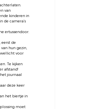
chterlaten. 
en van 
nde kinderen in 
in de camera’s 
me ertussendoor. 
 eerst de 
 van hun gezin, 
ellicht voor 
ken. Te kijken 
r afstand! 
het journaal 
Maar deze keer 
 het biertje in 
oplossing moet 