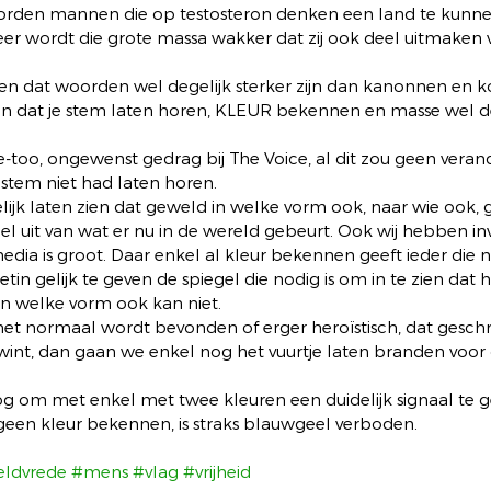
orden mannen die op testosteron denken een land te kunne
r wordt die grote massa wakker dat zij ook deel uitmaken 
n dat woorden wel degelijk sterker zijn dan kanonnen en k
ien dat je stem laten horen, KLEUR bekennen en masse wel deg
me-too, ongewenst gedrag bij The Voice, al dit zou geen vera
 stem niet had laten horen. 
lijk laten zien dat geweld in welke vorm ook, naar wie ook, 
el uit van wat er nu in de wereld gebeurt. Ook wij hebben in
edia is groot. Daar enkel al kleur bekennen geeft ieder die
n gelijk te geven de spiegel die nodig is om in te zien dat h
n welke vorm ook kan niet.  
 het normaal wordt bevonden of erger heroïstisch, dat gesc
nt, dan gaan we enkel nog het vuurtje laten branden voor 
 om met enkel met twee kleuren een duidelijk signaal te gev
 geen kleur bekennen, is straks blauwgeel verboden.  
eldvrede
#mens
#vlag
#vrijheid