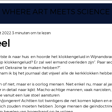
WHERE ART
MEETS SCIENCE
t 2022
3 minuten om te lezen
el
 uit 5 sterren.
ietste ik naar huis  en hoorde het klokkengeluid in Wijnandsra
dstip klokkengeluid? Er zal wel iemand overleden zijn”. Paar se
met Oekraïne te maken hebben?”. 
am ik bij het journaal dat vrijwel alle de kerkklokken hebb
 of niet, maar er is oorlog mensen. Niet enkel nu, maar al jar
 er in detail naar kijkt: Macho-achtige mannen, vaak narcisten
 vanuit een luie stoel aansturen. 
/jongeren! Achttien tot twintigers die net komen kijken en ei
 zich zouden moeten hebben. Jonge mensen die geïndoctrine
 bevelen van hogerhand op te volgen. 