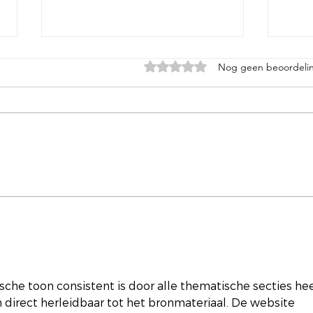
Beoordeeld met 0 uit 5 sterren.
Nog geen beoordeli
De w
Vrijheid begint bij een
keuze hebben
sche toon consistent is door alle thematische secties hee
n direct herleidbaar tot het bronmateriaal. De website 