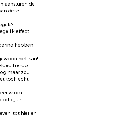
n aansturen de 
van deze 
ogels? 
elijk effect 
ndering hebben 
gewoon niet kan! 
vloed hierop. 
 nog maar zou 
et toch echt 
hreeuw om 
oorlog en 
en; tot hier en 