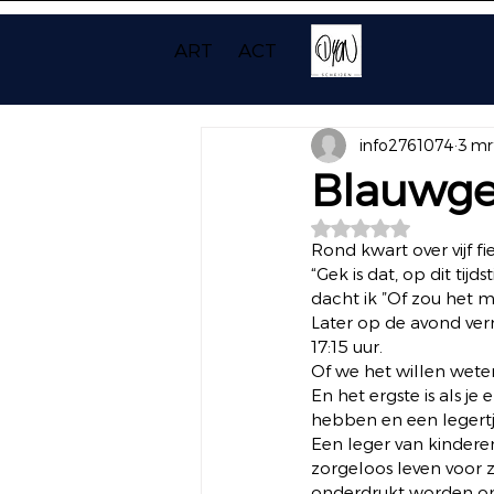
ART
ACT
info2761074
3 mr
Blauwge
Beoordeeld met NaN
Rond kwart over vijf f
“Gek is dat, op dit tij
dacht ik ”Of zou het 
Later op de avond vern
17:15 uur. 
Of we het willen weten
En het ergste is als je
hebben en een legertje
Een leger van kinderen
zorgeloos leven voor
onderdrukt worden om