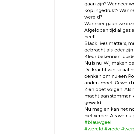
gaan zijn? Wanneer w
kop ingedrukt? Wannee
wereld? 
Wanneer gaan we inzie
Afgelopen tijd al gez
heeft. 
Black lives matters, 
gebracht als ieder zijn
Kleur bekennen, duide
Nu is nu! Wij maken de
De kracht van social m
denken om nu een Poeti
anders moet. Geweld i
Zien doet volgen. Als
macht aan stemmen wi
geweld. 
Nu mag en kan het nog
niet verder. Als we nu
#blauwgeel
#wereld
#vrede
#wer