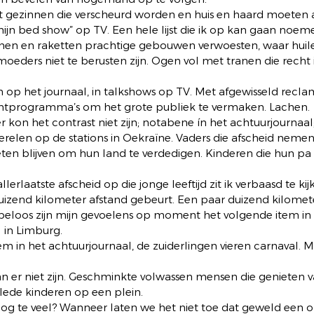
 gezinnen die verscheurd worden en huis en haard moeten a
mijn bed show” op TV. Een hele lijst die ik op kan gaan noem
en en raketten prachtige gebouwen verwoesten, waar huile
eders niet te berusten zijn. Ogen vol met tranen die recht 
n op het journaal, in talkshows op TV. Met afgewisseld recla
entprogramma’s om het grote publiek te vermaken. Lachen. 
 kon het contrast niet zijn; notabene ín het achtuurjournaal;
relen op de stations in Oekraïne. Vaders die afscheid nemen
 blijven om hun land te verdedigen. Kinderen die hun pa w
lerlaatste afscheid op die jonge leeftijd zit ik verbaasd te kij
uizend kilometer afstand gebeurt. Een paar duizend kilomete
peloos zijn mijn gevoelens op moment het volgende item in 
 in Limburg. 
item in het achtuurjournaal, de zuiderlingen vieren carnaval. 
n er niet zijn. Geschminkte volwassen mensen die genieten van
lede kinderen op een plein. 
log te veel? Wanneer laten we het niet toe dat geweld een 