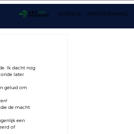
SCIENCE
ARTOFHEARING
de. Ik dacht nog 
conde later 
en geluid om 
en! 
, die de macht 
genlijk een 
erd of 