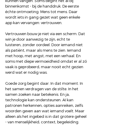
kunnen vangen. Soms begint het al bij 
binnenkomst - bij de handdruk. De eerste 
échte ontmoeting. Mens tot mens. Daar 
wordt iets in gang gezet wat geen enkele 
app kan vervangen: vertrouwen.
Vertrouwen bouw je niet via een scherm. Dat 
win je door aanwezig te zijn, echt te 
luisteren, zonder oordeel. Door iemand niet 
als patiënt, maar als mens te zien. Iemand 
met hoop, met angst, met een verhaal. En 
soms met diepe vermoeidheid omdat er al zó 
vaak is geprobeerd, maar nooit echt gezien 
werd wat er nodig was.
Goede zorg begint daar. In dat moment. In 
het samen verdragen van de stilte. In het 
samen zoeken naar betekenis. En ja, 
technologie kan ondersteunen. AI kan 
patronen herkennen, opties aanreiken, zelfs 
woorden geven aan wat iemand voelt. Maar 
alleen als het ingebed is in dat grotere geheel 
- van menselijkheid, context, begeleiding.