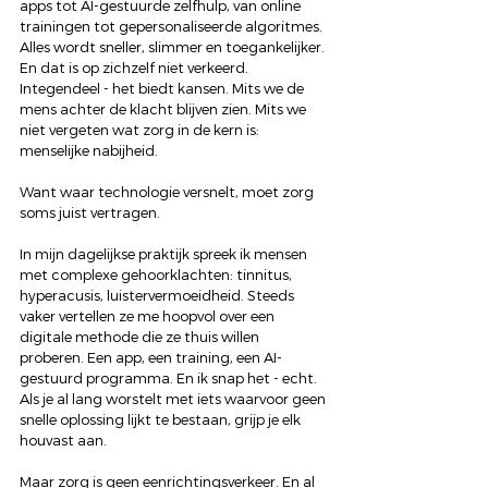
apps tot AI-gestuurde zelfhulp, van online 
trainingen tot gepersonaliseerde algoritmes. 
Alles wordt sneller, slimmer en toegankelijker. 
En dat is op zichzelf niet verkeerd. 
Integendeel - het biedt kansen. Mits we de 
mens achter de klacht blijven zien. Mits we 
niet vergeten wat zorg in de kern is: 
menselijke nabijheid.
Want waar technologie versnelt, moet zorg 
soms juist vertragen.
In mijn dagelijkse praktijk spreek ik mensen 
met complexe gehoorklachten: tinnitus, 
hyperacusis, luistervermoeidheid. Steeds 
vaker vertellen ze me hoopvol over een 
digitale methode die ze thuis willen 
proberen. Een app, een training, een AI-
gestuurd programma. En ik snap het - echt. 
Als je al lang worstelt met iets waarvoor geen 
snelle oplossing lijkt te bestaan, grijp je elk 
houvast aan.
Maar zorg is geen eenrichtingsverkeer. En al 