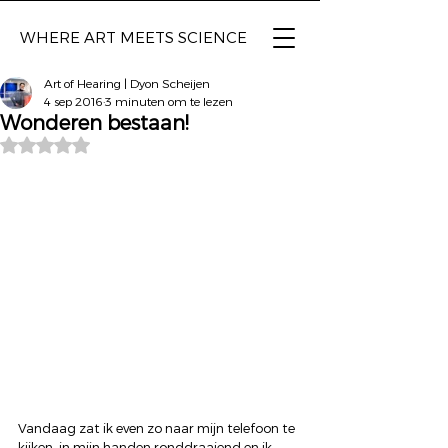
WHERE ART
MEETS SCIENCE
Art of Hearing | Dyon Scheijen
4 sep 2016
3 minuten om te lezen
Wonderen bestaan!
Beoordeeld met NaN uit 5 sterren.
Vandaag zat ik even zo naar mijn telefoon te 
kijken, in mijn handen ronddraaiend en ik 