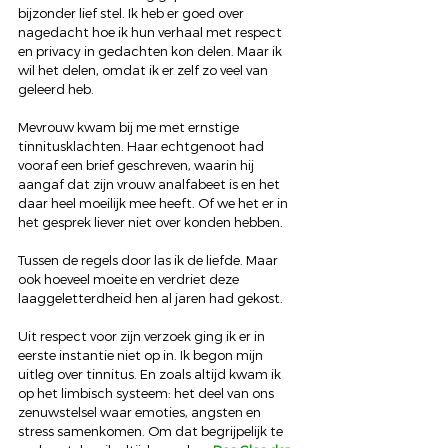
bijzonder lief stel. Ik heb er goed over 
nagedacht hoe ik hun verhaal met respect 
en privacy in gedachten kon delen. Maar ik 
wil het delen, omdat ik er zelf zo veel van 
geleerd heb.
Mevrouw kwam bij me met ernstige 
tinnitusklachten. Haar echtgenoot had 
vooraf een brief geschreven, waarin hij 
aangaf dat zijn vrouw analfabeet is en het 
daar heel moeilijk mee heeft. Of we het er in 
het gesprek liever niet over konden hebben.
Tussen de regels door las ik de liefde. Maar 
ook hoeveel moeite en verdriet deze 
laaggeletterdheid hen al jaren had gekost.
Uit respect voor zijn verzoek ging ik er in 
eerste instantie niet op in. Ik begon mijn 
uitleg over tinnitus. En zoals altijd kwam ik 
op het limbisch systeem: het deel van ons 
zenuwstelsel waar emoties, angsten en 
stress samenkomen. Om dat begrijpelijk te 