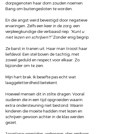
dorpsgenoten haar dom zouden noemen. 
Bang om buitengesloten te worden.
En die angst werd bevestigd door negatieve 
ervaringen. Zelfs een keer in de zorg: een 
verpleegkundige die verbaasd riep: 
“Kunt u 
niet lezen en schrijven?!” 
Zonder enig begrip.
Ze barst in tranen uit. Haar man troost haar 
liefdevol. Een stel boven de tachtig, met 
zoveel geduld en respect voor elkaar. Zo 
bijzonder om te zien.
Mijn hart brak. Ik besefte pas echt wat 
laaggeletterdheid betekent.
Hoeveel mensen dit in stilte dragen. Vooral 
ouderen die in een tijd opgroeiden waarin 
extra ondersteuning niet bestond. Waarin 
kinderen die moeite hadden met lezen en 
schrijven gewoon achter in de klas werden 
gezet.
Jarenlang vermijden, verbergen, slim omheen 