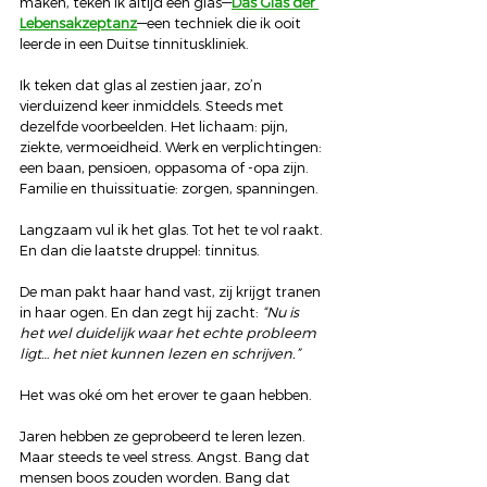
maken, teken ik altijd een glas—
Das Glas der 
Lebensakzeptanz
—een techniek die ik ooit 
leerde in een Duitse tinnituskliniek.
Ik teken dat glas al zestien jaar, zo’n 
vierduizend keer inmiddels. Steeds met 
dezelfde voorbeelden. Het lichaam: pijn, 
ziekte, vermoeidheid. Werk en verplichtingen: 
een baan, pensioen, oppasoma of -opa zijn. 
Familie en thuissituatie: zorgen, spanningen.
Langzaam vul ik het glas. Tot het te vol raakt. 
En dan die laatste druppel: tinnitus.
De man pakt haar hand vast, zij krijgt tranen 
in haar ogen. En dan zegt hij zacht: 
“Nu is 
het wel duidelijk waar het echte probleem 
ligt… het niet kunnen lezen en schrijven.”
Het was oké om het erover te gaan hebben.
Jaren hebben ze geprobeerd te leren lezen. 
Maar steeds te veel stress. Angst. Bang dat 
mensen boos zouden worden. Bang dat 