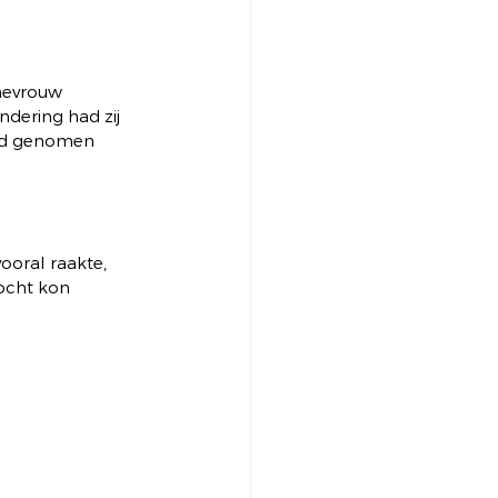
mevrouw 
dering had zij 
eid genomen 
ooral raakte, 
kocht kon 