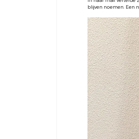
In haar mail vertelde z
blijven noemen. Een n