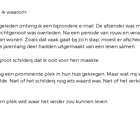
p ik waarom.
eleden ontving ik een bijzondere e-mail. De afzender was 
chtgenoot was overleden. Na een periode van rouw en veran
aan wonen. Zoals dat vaak gaat bij zo’n stap, moest er afsch
e jarenlang deel hadden uitgemaakt van een leven samen.
oot schilderij dat ik ooit voor hen maakte.
g een prominente plek in hun huis gekregen. Maar wat mij v
elde. Niet of het schilderij nog iets waard was. Niet of het ver
en plek wist waar het verder zou kunnen leven.