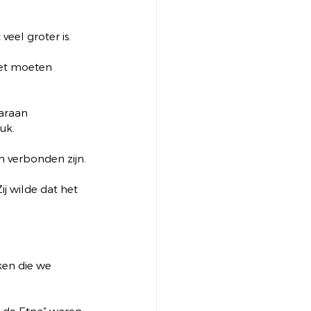
veel groter is.
et moeten 
araan 
uk.
n verbonden zijn.
j wilde dat het 
ken die we 