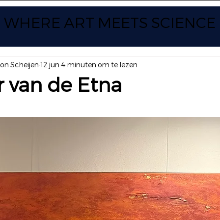
WHERE ART
MEETS SCIENCE
yon Scheijen
12 jun
4 minuten om te lezen
 van de Etna
 uit 5 sterren.