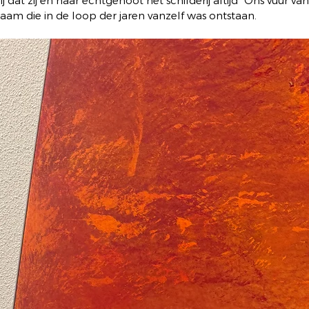
ij dat zij en haar echtgenoot het schilderij altijd “Ons vuur v
aam die in de loop der jaren vanzelf was ontstaan.