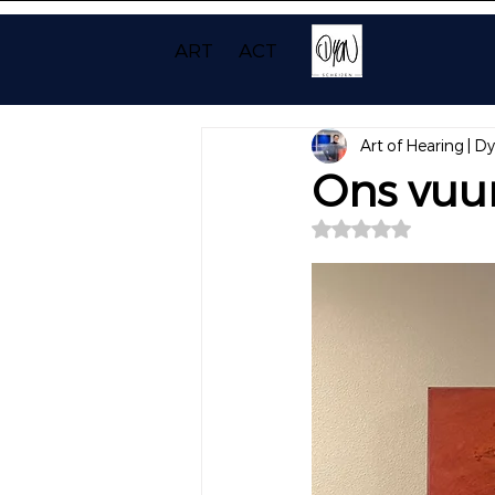
ART
ACT
Art of Hearing | D
Ons vuur
Beoordeeld met NaN