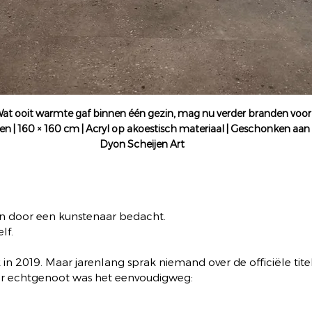
Wat ooit warmte gaf binnen één gezin, mag nu verder branden voor 
n | 160 × 160 cm | Acryl op akoestisch materiaal | Geschonken aan 
Dyon Scheijen Art
n door een kunstenaar bedacht.
lf.
k in 2019. Maar jarenlang sprak niemand over de officiële titel
r echtgenoot was het eenvoudigweg: