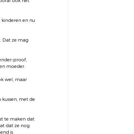
oral ook het 
r kinderen en nu 
. Dat ze mag 
ender-proof, 
 een moeder. 
ok wel, maar 
 kussen, met de 
ust te maken dat 
at dat ze nog 
nd is. 