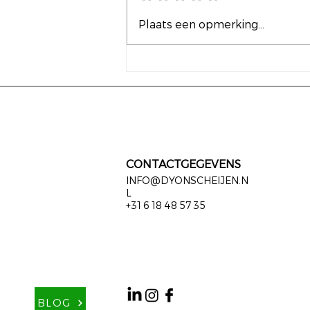
Vrijheid begint bij een
Plaats een opmerking...
keuze hebben
CONTACTGEGEVENS
INFO@DYONSCHEIJEN.N
L
+31 6 18 48 57 35
BLOG