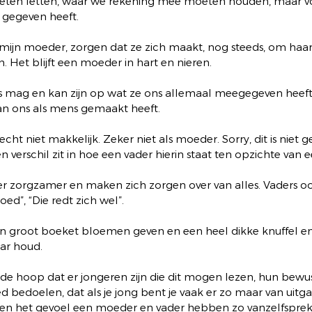
eten letten, waar we rekening mee moeten houden, maar vo
d gegeven heeft.
 al mijn moeder, zorgen dat ze zich maakt, nog steeds, om haa
. Het blijft een moeder in hart en nieren.
ts mag en kan zijn op wat ze ons allemaal meegegeven heeft
an ons als mens gemaakt heeft.
ht niet makkelijk. Zeker niet als moeder. Sorry, dit is niet g
n verschil zit in hoe een vader hierin staat ten opzichte van
er zorgzamer en maken zich zorgen over van alles. Vaders o
d”, “Die redt zich wel”.
n groot boeket bloemen geven en een heel dikke knuffel en
ar houd.
 in de hoop dat er jongeren zijn die dit mogen lezen, hun bew
d bedoelen, dat als je jong bent je vaak er zo maar van uitga
en het gevoel een moeder en vader hebben zo vanzelfspreke