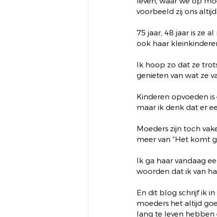
leven, waar we op mo
voorbeeld zij ons altij
75 jaar, 48 jaar is ze
ook haar kleinkinderen
Ik hoop zo dat ze tro
genieten van wat ze v
Kinderen opvoeden is ec
maar ik denk dat er ee
Moeders zijn toch vak
meer van “Het komt goe
Ik ga haar vandaag ee
woorden dat ik van ha
En dit blog schrijf ik
moeders het altijd goe
lang te leven hebben 