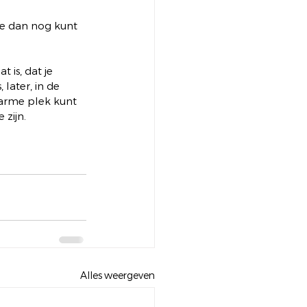
 je dan nog kunt 
 is, dat je 
ater, in de 
warme plek kunt 
 zijn.
Alles weergeven