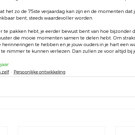
aat dat het zo de 75ste verjaardag kan zijn en de momenten dat
ankbaar bent, steeds waardevoller worden.
er te pakken hebt, je eerder bewust bent van hoe bijzonder dat
uster die mooie momenten samen te delen hebt. Om straks, l
e herinneringen te hebben en je jouw ouders in je hart een 
e nimmer te kunnen verliezen. Dan zullen ze voor altijd bij je
jaar
 zelf
Persoonlijke ontwikkeling