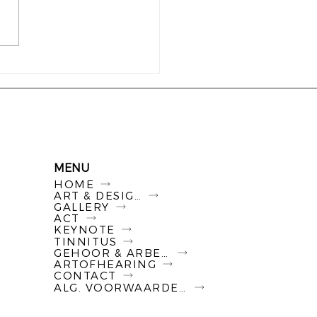
 maakt een mens
lijk rijk?
MENU
HOME
ART & DESIGN
GALLERY
ACT
KEYNOTE
TINNITUS
GEHOOR & ARBEID
ARTOFHEARING
CONTACT
ALG. VOORWAARDEN