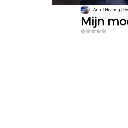
Art of Hearing | D
Mijn moe
Beoordeeld met NaN