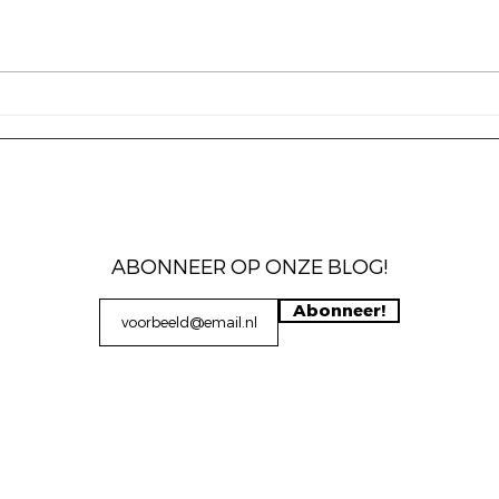
De gepensioneerde
Wat
hulphond
werke
ABONNEER OP ONZE BLOG!
Abonneer!