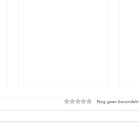
Beoordeeld met 0 uit 5 sterren.
Nog geen beoordeli