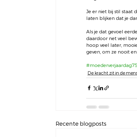
Je er niet bij stil st
laten blijken dat je d
Als je dat gevoel eerd
daardoor net veel bew
hoop veel later, mooi
geven, om ze nooit en t
#moederverjaardag75
De kracht zit in de mens
Recente blogposts