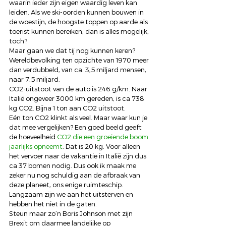
waarin ieder zijn eigen waardig leven kan 
leiden. Als we ski-oorden kunnen bouwen in 
de woestijn, de hoogste toppen op aarde als 
toerist kunnen bereiken, dan is alles mogelijk, 
toch?
Maar gaan we dat tij nog kunnen keren?
Wereldbevolking ten opzichte van 1970 meer 
dan verdubbeld, van ca. 3,5 miljard mensen, 
naar 7,5 miljard.
CO2-uitstoot van de auto is 246 g/km. Naar 
Italië ongeveer 3000 km gereden, is ca 738 
kg CO2. Bijna 1 ton aan CO2 uitstoot.
Eén ton CO2 klinkt als veel. Maar waar kun je 
dat mee vergelijken? Een goed beeld geeft 
de hoeveelheid 
CO2 die een groeiende boom 
jaarlijks opneemt
. Dat is 20 kg. Voor alleen 
het vervoer naar de vakantie in Italië zijn dus 
ca 37 bomen nodig. Dus ook ik maak me 
zeker nu nog schuldig aan de afbraak van 
deze planeet, ons enige ruimteschip. 
Langzaam zijn we aan het uitsterven en 
hebben het niet in de gaten.
Steun maar zo’n Boris Johnson met zijn 
Brexit om daarmee landelijke op 