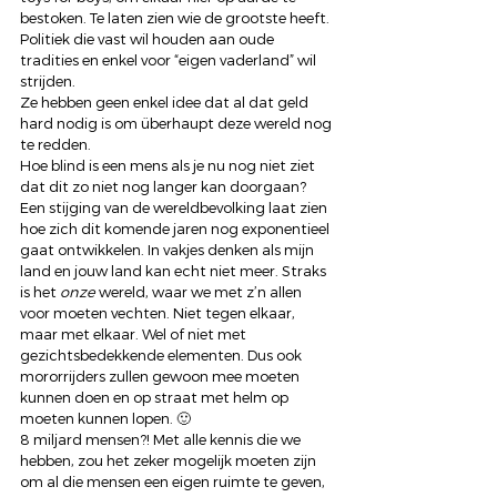
bestoken. Te laten zien wie de grootste heeft.
Politiek die vast wil houden aan oude 
tradities en enkel voor “eigen vaderland” wil 
strijden.
Ze hebben geen enkel idee dat al dat geld 
hard nodig is om überhaupt deze wereld nog 
te redden.
Hoe blind is een mens als je nu nog niet ziet 
dat dit zo niet nog langer kan doorgaan?
Een stijging van de wereldbevolking laat zien 
hoe zich dit komende jaren nog exponentieel 
gaat ontwikkelen. In vakjes denken als mijn 
land en jouw land kan echt niet meer. Straks 
is het 
onze
 wereld, waar we met z’n allen 
voor moeten vechten. Niet tegen elkaar, 
maar met elkaar. Wel of niet met 
gezichtsbedekkende elementen. Dus ook 
mororrijders zullen gewoon mee moeten 
kunnen doen en op straat met helm op 
moeten kunnen lopen. 🙂
8 miljard mensen?! Met alle kennis die we 
hebben, zou het zeker mogelijk moeten zijn 
om al die mensen een eigen ruimte te geven, 