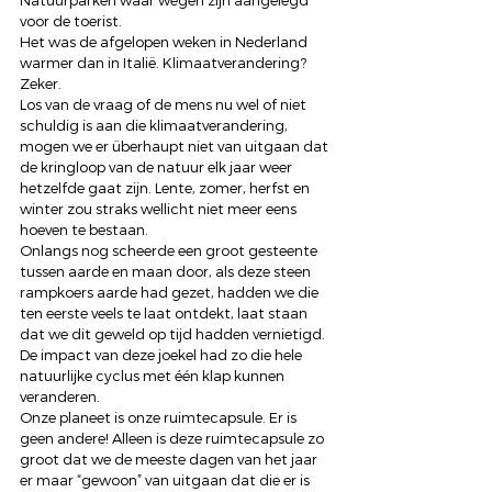
Natuurparken waar wegen zijn aangelegd 
voor de toerist.
Het was de afgelopen weken in Nederland 
warmer dan in Italië. Klimaatverandering? 
Zeker.
Los van de vraag of de mens nu wel of niet 
schuldig is aan die klimaatverandering, 
mogen we er überhaupt niet van uitgaan dat 
de kringloop van de natuur elk jaar weer 
hetzelfde gaat zijn. Lente, zomer, herfst en 
winter zou straks wellicht niet meer eens 
hoeven te bestaan.
Onlangs nog scheerde een groot gesteente 
tussen aarde en maan door, als deze steen 
rampkoers aarde had gezet, hadden we die 
ten eerste veels te laat ontdekt, laat staan 
dat we dit geweld op tijd hadden vernietigd. 
De impact van deze joekel had zo die hele 
natuurlijke cyclus met één klap kunnen 
veranderen.
Onze planeet is onze ruimtecapsule. Er is 
geen andere! Alleen is deze ruimtecapsule zo 
groot dat we de meeste dagen van het jaar 
er maar “gewoon” van uitgaan dat die er is 