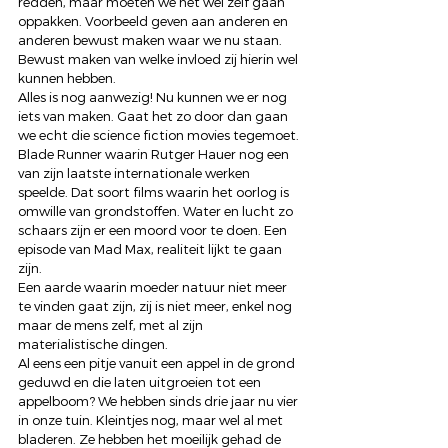
redden, maar moeten we het wel zelf gaan 
oppakken. Voorbeeld geven aan anderen en 
anderen bewust maken waar we nu staan. 
Bewust maken van welke invloed zij hierin wel 
kunnen hebben.
Alles is nog aanwezig! Nu kunnen we er nog 
iets van maken. Gaat het zo door dan gaan 
we echt die science fiction movies tegemoet. 
Blade Runner waarin Rutger Hauer nog een 
van zijn laatste internationale werken 
speelde. Dat soort films waarin het oorlog is 
omwille van grondstoffen. Water en lucht zo 
schaars zijn er een moord voor te doen. Een 
episode van Mad Max, realiteit lijkt te gaan 
zijn.
Een aarde waarin moeder natuur niet meer 
te vinden gaat zijn, zij is niet meer, enkel nog 
maar de mens zelf, met al zijn 
materialistische dingen.
Al eens een pitje vanuit een appel in de grond 
geduwd en die laten uitgroeien tot een 
appelboom? We hebben sinds drie jaar nu vier 
in onze tuin. Kleintjes nog, maar wel al met 
bladeren. Ze hebben het moeilijk gehad de 