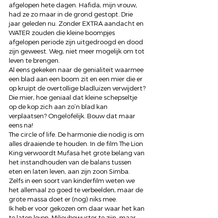
afgelopen hete dagen. Hafida, mijn vrouw, 
had ze zo maar in de grond gestopt. Drie 
jaar geleden nu. Zonder EXTRA aandacht en 
WATER zouden die kleine boompjes 
afgelopen periode zijn uitgedroogd en dood 
zijn geweest. Weg, niet meer mogelijk om tot 
leven te brengen.
Al eens gekeken naar de genialiteit waarmee 
een blad aan een boom zit en een mier die er 
op kruipt de overtollige bladluizen verwijdert? 
Die mier, hoe geniaal dat kleine schepseltje 
op de kop zich aan zo’n blad kan 
verplaatsen? Ongelofelijk. Bouw dat maar 
eens na!
The circle of life. De harmonie die nodig is om 
alles draaiende te houden. In de film The Lion 
King verwoordt Mufasa het grote belang van 
het instandhouden van de balans tussen 
eten en laten leven, aan zijn zoon Simba. 
Zelfs in een soort van kinderfilm weten we 
het allemaal zo goed te verbeelden, maar de 
grote massa doet er (nog) niks mee.
Ik heb er voor gekozen om daar waar het kan 
te laten leven. Milieubewuster te zijn, maar 