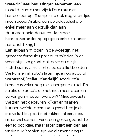
wereldniveau beslissingen te nemen, een 
Donald Trump met zijn idiote muur en 
handelsoorlog, Trump is nu ook nog vriendjes 
met Saoedi Arabië, een poltiek stelsel die 
enkel meer aan gebruik dan aan 
duurzaamheid denkt en daarmee 
klimaatverandering op geen enkele manier 
aandacht krijgt.
Een skibaan midden in de woestijn, het 
grootste formule 1 parcours midden in de 
woenstijn, zo groot dat deze duidelijk 
zichtbaar is vanuit orbit op satellietbeelden. 
We kunnen al auto’s laten rijden op accu of 
waterstof, “milieuvriendelijk”. Productie 
hiervan is zeker nog niet energieneutraal. En 
straks die accu’s die het niet meer doen en 
vervangen moeten worden? Milieubewust?
We zien het gebeuren, kijken er naar en 
kunnen weinig doen. Dat gevoel heb je als 
individu. Het gaat niet lukken, alleen, nee, 
maar wel samen. Eerst een gekke gedachte, 
een idioot idee, maar later blijkt een geniale 
vinding. Misschien zijn we als mens nog te 