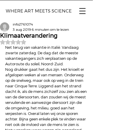
WHERE ART
MEETS SCIENCE
info2761074
3 aug 2019
6 minuten om te lezen
Klimaatverandering
Beoordeeld met NaN uit 5 sterren.
Net terug van vakantie in Italië. Vandaag 
zwarte zaterdag. De dag dat de meeste 
vakantiegangers zich verplaatsen op de 
Autoroute du soleil, Noord-Zuid.
Nog drukker gaat het dus zijn. Het krioelt er 
afgelopen weken al van mensen. Onderweg 
op de snelweg, maar ook op weg in de trein 
naar Cinque Terre. Liggend aan het strand 
dacht ik, als de mens zichzelf zou zien als een 
van de diersoorten, dan zouden wij de meest 
vervuilende en aanwezige diersoort zijn die 
de omgeving, het milieu, goed aan het 
verpesten is. Overal laten wij onze sporen 
achter. Bijna geen enkele plek te vinden waar 
niet ook de invloed van de mens te zien is. 