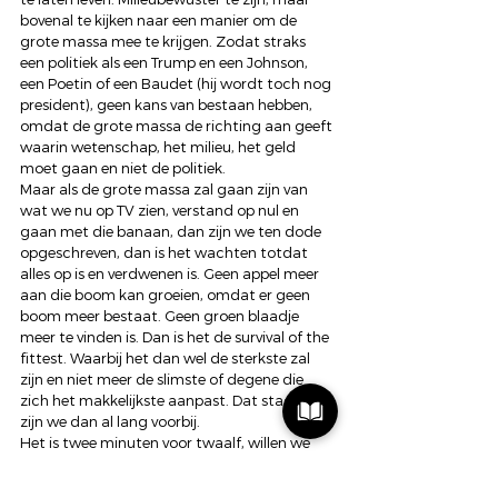
bovenal te kijken naar een manier om de 
grote massa mee te krijgen. Zodat straks 
een politiek als een Trump en een Johnson, 
een Poetin of een Baudet (hij wordt toch nog 
president), geen kans van bestaan hebben, 
omdat de grote massa de richting aan geeft 
waarin wetenschap, het milieu, het geld 
moet gaan en niet de politiek.
Maar als de grote massa zal gaan zijn van 
wat we nu op TV zien, verstand op nul en 
gaan met die banaan, dan zijn we ten dode 
opgeschreven, dan is het wachten totdat 
alles op is en verdwenen is. Geen appel meer 
aan die boom kan groeien, omdat er geen 
boom meer bestaat. Geen groen blaadje 
meer te vinden is. Dan is het de survival of the 
fittest. Waarbij het dan wel de sterkste zal 
zijn en niet meer de slimste of degene die 
zich het makkelijkste aanpast. Dat stadium 
zijn we dan al lang voorbij.
Het is twee minuten voor twaalf, willen we 
dat tij nog kunnen keren?
#Trump
#overleven
#wereld
#Politiek
#space