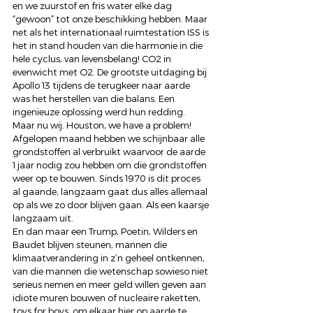
en we zuurstof en fris water elke dag 
“gewoon” tot onze beschikking hebben. Maar 
net als het internationaal ruimtestation ISS is 
het in stand houden van die harmonie in die 
hele cyclus, van levensbelang! CO2 in 
evenwicht met O2. De grootste uitdaging bij 
Apollo 13 tijdens de terugkeer naar aarde 
was het herstellen van die balans. Een 
ingenieuze oplossing werd hun redding.
Maar nu wij. Houston, we have a problem!
Afgelopen maand hebben we schijnbaar alle 
grondstoffen al verbruikt waarvoor de aarde 
1 jaar nodig zou hebben om die grondstoffen 
weer op te bouwen. Sinds 1970 is dit proces 
al gaande, langzaam gaat dus alles allemaal 
op als we zo door blijven gaan. Als een kaarsje 
langzaam uit.
En dan maar een Trump, Poetin, Wilders en 
Baudet blijven steunen, mannen die 
klimaatverandering in z’n geheel ontkennen, 
van die mannen die wetenschap sowieso niet 
serieus nemen en meer geld willen geven aan 
idiote muren bouwen of nucleaire raketten, 
toys for boys, om elkaar hier op aarde te 