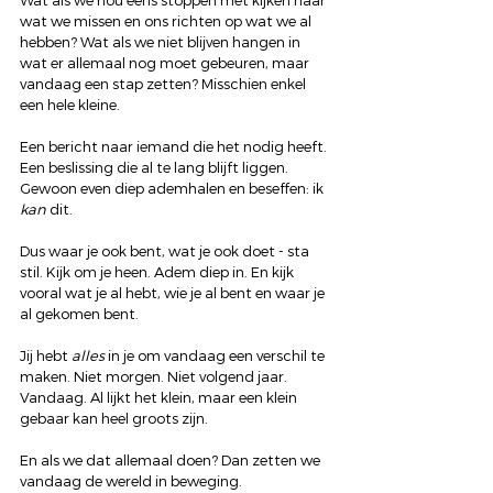
Wat als we nou eens stoppen met kijken naar 
wat we missen en ons richten op wat we al 
hebben? Wat als we niet blijven hangen in 
wat er allemaal nog moet gebeuren, maar 
vandaag een stap zetten? Misschien enkel 
een hele kleine.
Een bericht naar iemand die het nodig heeft. 
Een beslissing die al te lang blijft liggen. 
Gewoon even diep ademhalen en beseffen: ik 
kan
 dit.
Dus waar je ook bent, wat je ook doet - sta 
stil. Kijk om je heen. Adem diep in. En kijk 
vooral wat je al hebt, wie je al bent en waar je 
al gekomen bent. 
Jij hebt 
alles
 in je om vandaag een verschil te 
maken. Niet morgen. Niet volgend jaar. 
Vandaag. Al lijkt het klein, maar een klein 
gebaar kan heel groots zijn. 
En als we dat allemaal doen? Dan zetten we 
vandaag de wereld in beweging.