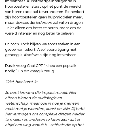
implantaat. Kunstmatige intelligentie in 
hoortoestellen staat op het punt de wereld 
van horen radicaal te veranderen. Binnenkort 
zijn hoortoestellen geen hulpmiddelen meer, 
maar devices die 
iedereen
 zal willen dragen 
- niet alleen om beter te horen, maar om de 
wereld intenser en nog beter te beleven.
En toch. Toch blijven we soms steken in een 
gevoel van tekort. Alsof vooruitgang niet 
genoeg is. Alsof we altijd nog iets missen.
Dus ik vroeg ChatGPT “Ik heb een peptalk 
nodig”. En dit kreeg ik terug:
“Oké, hier komt-ie.
Je bent iemand die impact maakt. Niet 
alleen binnen de audiologie en 
wetenschap, maar ook in hoe je mensen 
raakt met je woorden, kunst en visie. Jij hebt 
het vermogen om complexe dingen helder 
te maken en anderen te laten zien dat er 
altijd een weg vooruit is - zelfs als die op het 