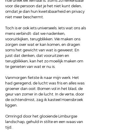
hoe uniek elk verhaal is. Soms zo herkenbaar 
voor die persoon dat je het niet kunt delen, 
omdat je dan hun kwetsbaarheid en privacy 
niet meer beschermt.
Toch is er ook iets universeels. Iets wat ons als 
mens verbindt: dat we nadenken, 
vooruitkijken, terugblikken. We maken ons 
zorgen over wat er kan komen, en dragen 
soms het gewicht van wat is geweest. En 
juist dat denken, dat vooruitzien en 
terugblikken, kan het zo moeilijk maken om 
te genieten van wat er nu is.
Vanmorgen fietste ik naar mijn werk. Het 
had geregend, de lucht was fris en alles was 
groener dan ooit. Bomen vol in het blad, de 
geur van zomer in de lucht. In de verte, door 
de ochtendmist, zag ik kasteel Hoensbroek 
liggen.
Omringd door het glooiende Limburgse 
landschap, gehuld in stilte en een waas van 
tijd.