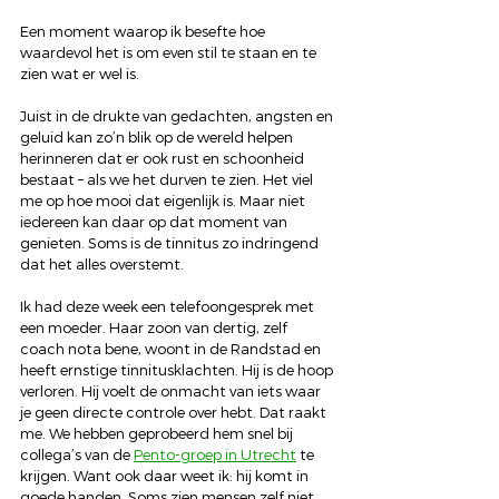
Een moment waarop ik besefte hoe 
waardevol het is om even stil te staan en te 
zien wat er wel is.
Juist in de drukte van gedachten, angsten en 
geluid kan zo’n blik op de wereld helpen 
herinneren dat er ook rust en schoonheid 
bestaat – als we het durven te zien. Het viel 
me op hoe mooi dat eigenlijk is. Maar niet 
iedereen kan daar op dat moment van 
genieten. Soms is de tinnitus zo indringend 
dat het alles overstemt.
Ik had deze week een telefoongesprek met 
een moeder. Haar zoon van dertig, zelf 
coach nota bene, woont in de Randstad en 
heeft ernstige tinnitusklachten. Hij is de hoop 
verloren. Hij voelt de onmacht van iets waar 
je geen directe controle over hebt. Dat raakt 
me. We hebben geprobeerd hem snel bij 
collega’s van de 
Pento-groep in Utrecht
 te 
krijgen. Want ook daar weet ik: hij komt in 
goede handen. Soms zien mensen zelf niet 