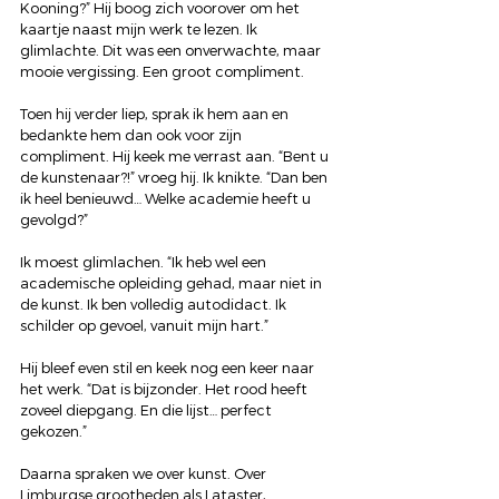
Kooning?” Hij boog zich voorover om het 
kaartje naast mijn werk te lezen. Ik 
glimlachte. Dit was een onverwachte, maar 
mooie vergissing. Een groot compliment. 
Toen hij verder liep, sprak ik hem aan en 
bedankte hem dan ook voor zijn 
compliment. Hij keek me verrast aan. “Bent u 
de kunstenaar?!” vroeg hij. Ik knikte. “Dan ben 
ik heel benieuwd… Welke academie heeft u 
gevolgd?”
Ik moest glimlachen. “Ik heb wel een 
academische opleiding gehad, maar niet in 
de kunst. Ik ben volledig autodidact. Ik 
schilder op gevoel, vanuit mijn hart.”
Hij bleef even stil en keek nog een keer naar 
het werk. “Dat is bijzonder. Het rood heeft 
zoveel diepgang. En die lijst… perfect 
gekozen.”
Daarna spraken we over kunst. Over 
Limburgse grootheden als Lataster, 