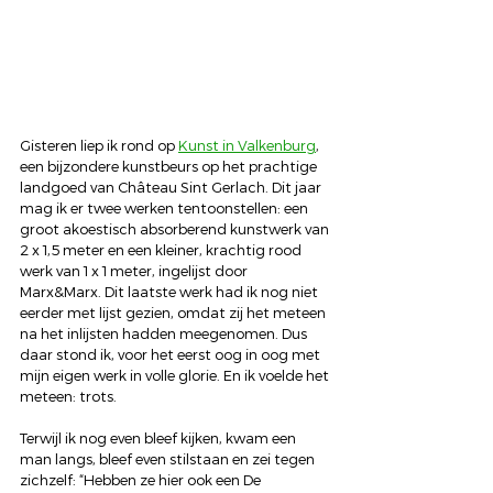
Gisteren liep ik rond op 
Kunst in Valkenburg
, 
een bijzondere kunstbeurs op het prachtige 
landgoed van Château Sint Gerlach. Dit jaar 
mag ik er twee werken tentoonstellen: een 
groot akoestisch absorberend kunstwerk van 
2 x 1,5 meter en een kleiner, krachtig rood 
werk van 1 x 1 meter, ingelijst door 
Marx&Marx. Dit laatste werk had ik nog niet 
eerder met lijst gezien, omdat zij het meteen 
na het inlijsten hadden meegenomen. Dus 
daar stond ik, voor het eerst oog in oog met 
mijn eigen werk in volle glorie. En ik voelde het 
meteen: trots.
Terwijl ik nog even bleef kijken, kwam een 
man langs, bleef even stilstaan en zei tegen 
zichzelf: “Hebben ze hier ook een De 